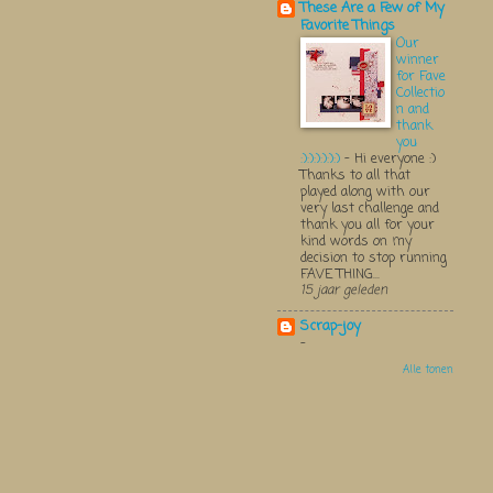
These Are a Few of My
Favorite Things
Our
winner
for Fave
Collectio
n and
thank
you
:):):):):):)
-
Hi everyone :)
Thanks to all that
played along with our
very last challenge and
thank you all for your
kind words on my
decision to stop running
FAVE THING...
15 jaar geleden
Scrap-joy
-
Alle tonen