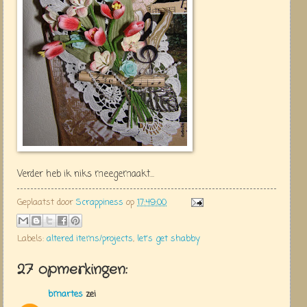
Verder heb ik niks meegemaakt...
Geplaatst door
Scrappiness
op
17:49:00
Labels:
altered items/projects
,
let's get shabby
27 opmerkingen:
bmartes
zei