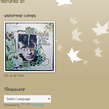
Featured at
showtime comes
klik op de foto!
Translate
Powered by
Translate