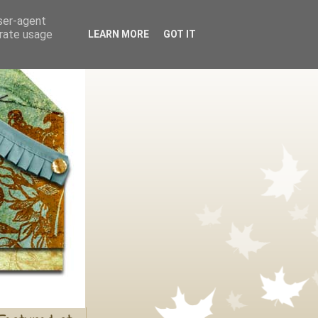
user-agent
erate usage
LEARN MORE
GOT IT