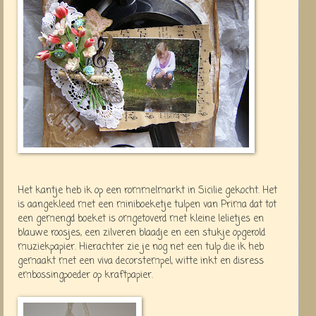
Het kantje heb ik op een rommelmarkt in Sicilie gekocht. Het
is aangekleed met een miniboeketje tulpen van Prima dat tot
een gemengd boeket is omgetoverd met kleine lelietjes en
blauwe roosjes, een zilveren blaadje en een stukje opgerold
muziekpapier. Hierachter zie je nog net een tulp die ik heb
gemaakt met een viva decorstempel, witte inkt en disress
embossingpoeder op kraftpapier.