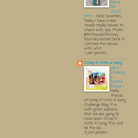
canva
for
Dusty
Attic
-
Hello Sweeties,
Today, I have a new
mixed-media canvas to
share with you. Photo:
@ArtHouseWhimsy
(Quintessential Serie 4)
I primed the canvas
with whit...
1 jaar geleden
Scrap It With a Song
April
Challeng
e -
Second
Reveal
-
Hello
friends
of Scrap It With A Song
Challenge Blog. It is
with great sadness
that we are going to
close down Scrap It
With A Song. This will
be the las...
9 jaar geleden