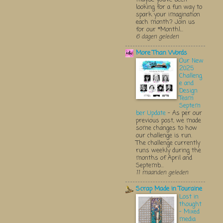
looking for a fun way to
spark your imagination
each month? Join us
for our *Monthl...
6 dagen geleden
More Than Words
Our New
2025
Challeng
e and
Design
Team
Septem
ber Update
-
As per our
previous post, we made
some changes to how
our challenge is run.
The challenge currently
runs weekly during the
months of April and
Septemb...
11 maanden geleden
Scrap Made in Touraine
Lost in
thought
- Mixed
media