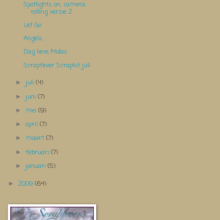
Spotlights on, camera
rolling versie 2
Let Go
Angels....
Dag lieve Midas
Scrapfever Scrapkit juli
juli
(4)
►
juni
(7)
►
mei
(9)
►
april
(7)
►
maart
(7)
►
februari
(7)
►
januari
(5)
►
2009
(64)
►