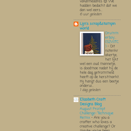
vakantieadres 😊 We
hadden bedacht dat we
dan wel eers...
6 uur geleden
Lijn's scrap&stampin
world
Drumm
erboy....
(52WTC
)
-
Dit
notenkr
akertje,
het lijkt
wel een oud mannetje,
is doodmoe nadat hij de
hele dag getrommeld
heeft op de kerstmarkt.
Hij hangt dus een beetje
onderui...
1 dag geleden
Elizabeth Craft
Designs Blog
August Prompt
Challenge- Technique
Remix
-
Are you a
crafter who loves a
creative challenge? Or
maybe you’ve been