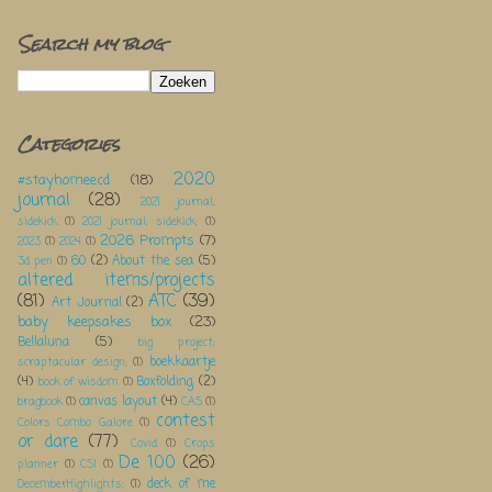
Search my blog
Categories
2020
#stayhomeecd
(18)
journal
(28)
2021 journal;
sidekick
(1)
2021 journal; sidekick;
(1)
2026 Prompts
(7)
2023
(1)
2024
(1)
60
(2)
About the sea
(5)
3d pen
(1)
altered items/projects
(81)
ATC
(39)
Art Journal
(2)
baby keepsakes box
(23)
Bellaluna
(5)
big project;
boekkaartje
scraptacular design;
(1)
(4)
Boxfolding
(2)
book of wisdom
(1)
canvas layout
(4)
bragbook
(1)
CAS
(1)
contest
Colors Combo Galore
(1)
or dare
(77)
Covid
(1)
Crops
De 100
(26)
planner
(1)
CSI
(1)
deck of me
DecemberHighlights;
(1)