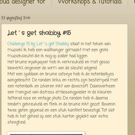
oud designer for
Workshops & Tutorials
27 augustus 2010
Let´s get shabby #15
Challenge 15 bij Let´s get Shabby
staat in het teken van
muziek! Ik heb een wallhanger gemaakt met een grote
muzieksleutel die ik nog op zolder had liggen.
Het bruine inpakpapier heb ik verkreukeld en met gesso
bewerkt, ongeveer de vorm van de sleutel volgend.
Met een sjabloon en bruine catseye heb ik de notenbalkjes
aangebracht. De randen links en rechts zijn bestempeld met
een notenbalk en zilveren inkt van dovecraft. Daaroverheen
een mengsel van distress embossingpoeder in de kleuren
tattered rose en vintage photo. De randen heb ik daarna
rondom gekreukeld en flink in de bruine inkt gezet. Bovenin
twee gaten geponsd en een stuk kantlint bevestigd. Tot slot
heb ik het geheel op een stuk karton geplakt voor extra
stevigheid.