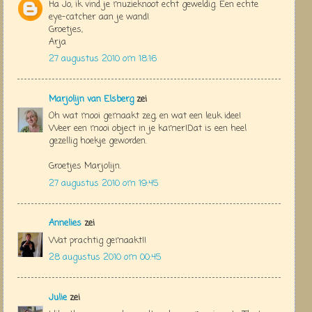
Ha Jo, ik vind je muzieknoot echt geweldig. Een echte
eye-catcher aan je wand!
Groetjes,
Arja
27 augustus 2010 om 18:16
Marjolijn van Elsberg
zei
Oh wat mooi gemaakt zeg, en wat een leuk idee!
Weer een mooi object in je kamer!Dat is een heel
gezellig hoekje geworden.
Groetjes Marjolijn.
27 augustus 2010 om 19:45
Annelies
zei
Wat prachtig gemaakt!!
28 augustus 2010 om 00:45
Julie
zei