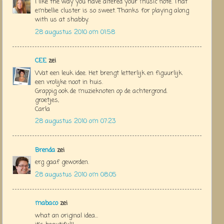
I like the way you have altered your music note. That
embellie cluster is so sweet. Thanks for playing along
with us at shabby.
28 augustus 2010 om 01:58
CEE
zei
Wat een leuk idee. Het brengt letterlijk en figuurlijk
een vrolijke noot in huis.
Grappig ook de muzieknoten op de achtergrond.
groetjes,
Carla
28 augustus 2010 om 07:23
Brenda
zei
erg gaaf geworden.
28 augustus 2010 om 08:05
mabaco
zei
what an original idea...