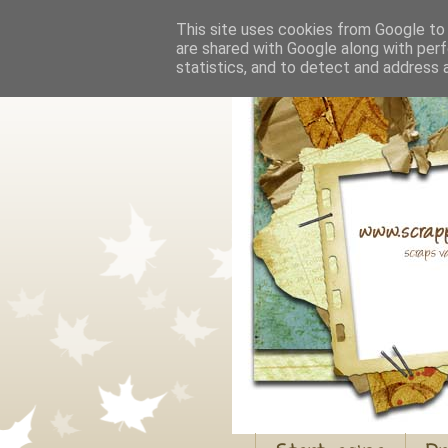
This site uses cookies from Google to d
are shared with Google along with perf
statistics, and to detect and address 