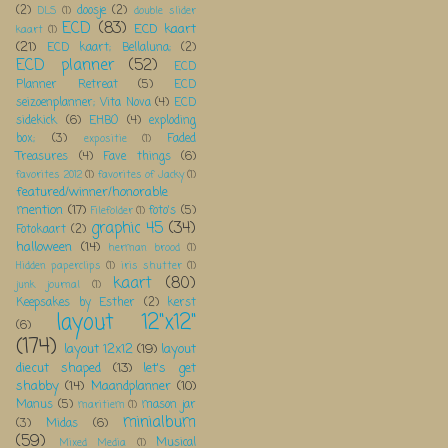
(2)
doosje
(2)
DLS
(1)
double slider
ECD
(83)
ECD kaart
kaart
(1)
(21)
ECD kaart; Bellaluna;
(2)
ECD planner
(52)
ECD
Planner Retreat
(5)
ECD
seizoenplanner; Vita Nova
(4)
ECD
sidekick
(6)
EHBO
(4)
exploding
box;
(3)
Faded
expositie
(1)
Treasures
(4)
Fave things
(6)
favorites 2012
(1)
favorites of Jacky
(1)
featured/winner/honorable
mention
(17)
foto's
(5)
Filefolder
(1)
graphic 45
(34)
Fotokaart
(2)
halloween
(14)
herman brood
(1)
Hidden paperclips
(1)
iris shutter
(1)
kaart
(80)
junk journal
(1)
Keepsakes by Esther
(2)
kerst
layout 12"x12"
(6)
(174)
layout 12x12
(19)
layout
diecut shaped
(13)
let's get
shabby
(14)
Maandplanner
(10)
Manus
(5)
mason jar
maritiem
(1)
minialbum
(3)
Midas
(6)
(59)
Musical
Mixed Media
(1)