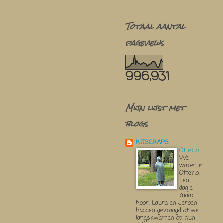
Totaal aantal
pageviews
996,931
Mijn lijst met
blogs
KITSCRAPS
Otterlo
-
We
waren in
Otterlo.
Een
dagje
maar
hoor. Laura en Jeroen
hadden gevraagd of we
langskwamen op hun