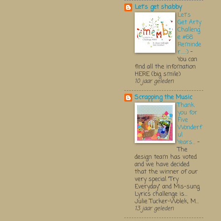
Let's get shabby
Let's
Get Arty
Challeng
e #68
Reminde
r.....:)
-
You can
find all the infomation
HERE (big smile)
10 jaar geleden
Scrapping the Music
Thank
you for
Five
Wonderf
ul
Years...
-
The
design team has voted
and we have decided
that the winner of our
very special "Try
Everyday" and Mis-sung
Lyrics challenge is...
Julie Tucker-Wolek, M...
13 jaar geleden