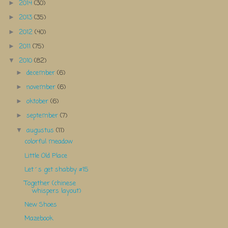
2014
(30)
►
2013
(35)
►
2012
(40)
►
2011
(75)
►
2010
(82)
▼
december
(6)
►
november
(6)
►
oktober
(6)
►
september
(7)
►
augustus
(11)
▼
colorful meadow
Little Old Place
Let´s get shabby #15
Together (chinese
whispers layout)
New Shoes
Mazebook