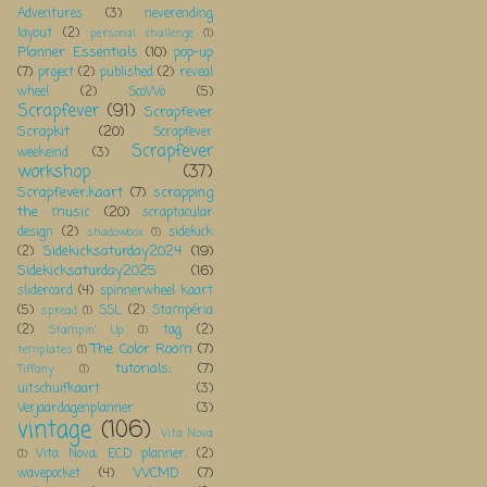
Adventures
(3)
neverending
layout
(2)
personal challenge
(1)
Planner Essentials
(10)
pop-up
(7)
project
(2)
published
(2)
reveal
wheel
(2)
ScoWo
(5)
Scrapfever
(91)
Scrapfever
Scrapkit
(20)
Scrapfever
Scrapfever
weekeind
(3)
workshop
(37)
Scrapfever;kaart
(7)
scrapping
the music
(20)
scraptacular
design
(2)
sidekick
shadowbox
(1)
Sidekicksaturday2024
(19)
(2)
Sidekicksaturday2025
(16)
slidercard
(4)
spinnerwheel kaart
(5)
SSL
(2)
Stampéria
spread
(1)
(2)
tag
(2)
Stampin' Up
(1)
The Color Room
(7)
templates
(1)
tutorials;
(7)
Tiffany
(1)
uitschuifkaart
(3)
Verjaardagenplanner
(3)
vintage
(106)
Vita Nova
Vita Nova; ECD planner;
(2)
(1)
WCMD
(7)
wavepocket
(4)