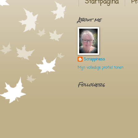
Startpagina
Pr
About me
Scrappiness
Mijn volledige profiel tonen
Followers