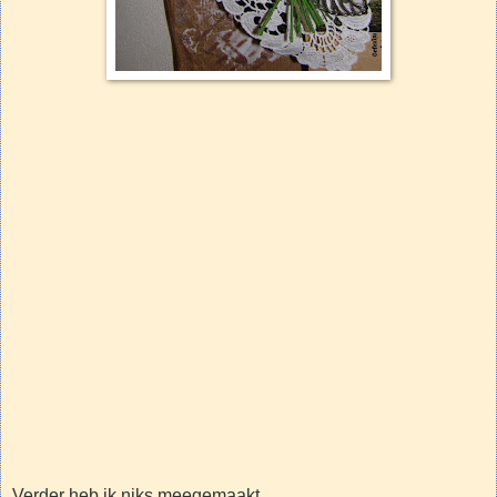
Verder heb ik niks meegemaakt...