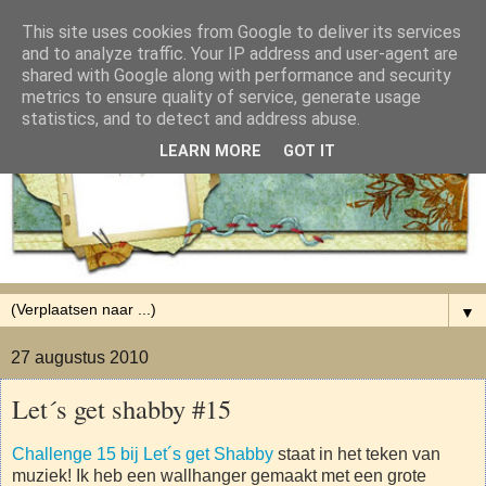
This site uses cookies from Google to deliver its services
and to analyze traffic. Your IP address and user-agent are
shared with Google along with performance and security
metrics to ensure quality of service, generate usage
statistics, and to detect and address abuse.
LEARN MORE
GOT IT
▼
27 augustus 2010
Let´s get shabby #15
Challenge 15 bij Let´s get Shabby
staat in het teken van
muziek! Ik heb een wallhanger gemaakt met een grote