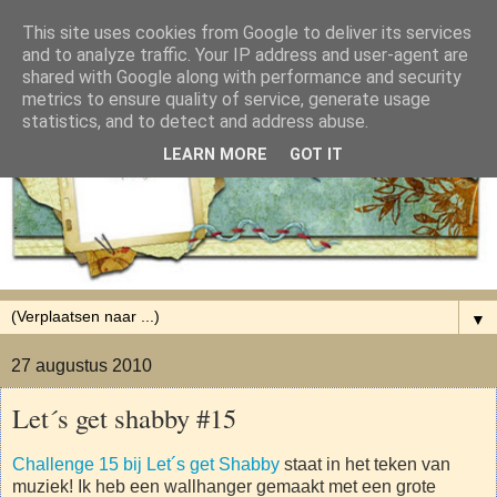
This site uses cookies from Google to deliver its services
and to analyze traffic. Your IP address and user-agent are
shared with Google along with performance and security
metrics to ensure quality of service, generate usage
statistics, and to detect and address abuse.
LEARN MORE
GOT IT
▼
27 augustus 2010
Let´s get shabby #15
Challenge 15 bij Let´s get Shabby
staat in het teken van
muziek! Ik heb een wallhanger gemaakt met een grote