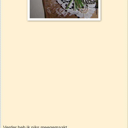
Verder heb ik niks meegemaakt...