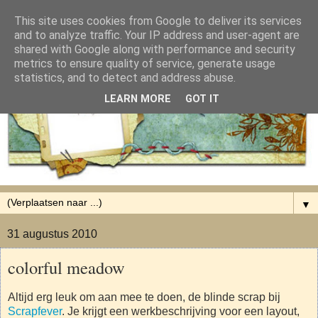
This site uses cookies from Google to deliver its services
and to analyze traffic. Your IP address and user-agent are
shared with Google along with performance and security
metrics to ensure quality of service, generate usage
statistics, and to detect and address abuse.
LEARN MORE
GOT IT
▼
31 augustus 2010
colorful meadow
Altijd erg leuk om aan mee te doen, de blinde scrap bij
Scrapfever
. Je krijgt een werkbeschrijving voor een layout,