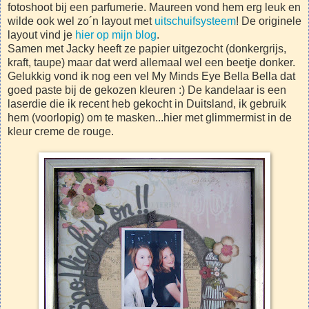
fotoshoot bij een parfumerie. Maureen vond hem erg leuk en
wilde ook wel zo´n layout met
uitschuifsysteem
! De originele
layout vind je
hier op mijn blog
.
Samen met Jacky heeft ze papier uitgezocht (donkergrijs,
kraft, taupe) maar dat werd allemaal wel een beetje donker.
Gelukkig vond ik nog een vel My Minds Eye Bella Bella dat
goed paste bij de gekozen kleuren :) De kandelaar is een
laserdie die ik recent heb gekocht in Duitsland, ik gebruik
hem (voorlopig) om te masken...hier met glimmermist in de
kleur creme de rouge.