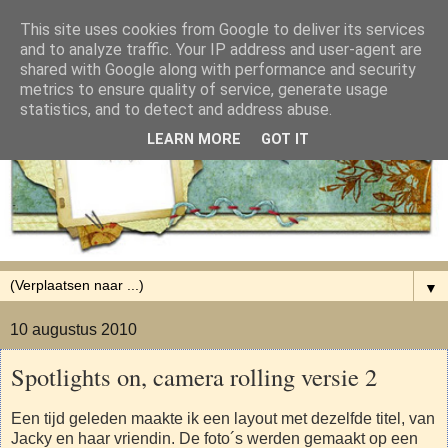
This site uses cookies from Google to deliver its services
and to analyze traffic. Your IP address and user-agent are
shared with Google along with performance and security
metrics to ensure quality of service, generate usage
statistics, and to detect and address abuse.
LEARN MORE
GOT IT
▼
10 augustus 2010
Spotlights on, camera rolling versie 2
Een tijd geleden maakte ik een layout met dezelfde titel, van
Jacky en haar vriendin. De foto´s werden gemaakt op een