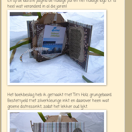
En op de laatste pagina de huidige pui en het huidige logo. Er is
heel wat veranderd in al die jaren!
Het boekbeslag heb ik gemaakt met Tim Holz grungeboard.
Bestempeld met zilverkleurige inkt en daarover heen wat
groene distressinkt, zodat het lekker oud lijkt.