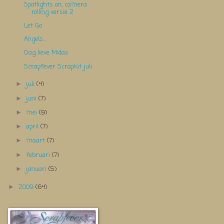
Spotlights on, camera
rolling versie 2
Let Go
Angels....
Dag lieve Midas
Scrapfever Scrapkit juli
juli
(4)
►
juni
(7)
►
mei
(9)
►
april
(7)
►
maart
(7)
►
februari
(7)
►
januari
(5)
►
2009
(64)
►