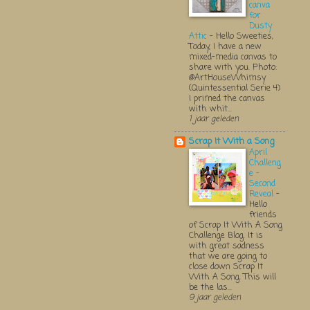
canva
for
Dusty
Attic
-
Hello Sweeties,
Today, I have a new
mixed-media canvas to
share with you. Photo:
@ArtHouseWhimsy
(Quintessential Serie 4)
I primed the canvas
with whit...
1 jaar geleden
Scrap It With a Song
April
Challeng
e -
Second
Reveal
-
Hello
friends
of Scrap It With A Song
Challenge Blog. It is
with great sadness
that we are going to
close down Scrap It
With A Song. This will
be the las...
9 jaar geleden