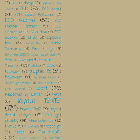
(2)
doosje
(2)
DLS
(1)
double slider
ECD
(83)
ECD kaart
kaart
(1)
(21)
ECD kaart; Bellaluna;
(2)
ECD planner
(52)
ECD
Planner Retreat
(5)
ECD
seizoenplanner; Vita Nova
(4)
ECD
sidekick
(6)
EHBO
(4)
exploding
box;
(3)
Faded
expositie
(1)
Treasures
(4)
Fave things
(6)
favorites 2012
(1)
favorites of Jacky
(1)
featured/winner/honorable
mention
(17)
foto's
(5)
Filefolder
(1)
graphic 45
(34)
Fotokaart
(2)
halloween
(14)
herman brood
(1)
Hidden paperclips
(1)
iris shutter
(1)
kaart
(80)
junk journal
(1)
Keepsakes by Esther
(2)
kerst
layout 12"x12"
(6)
(174)
layout 12x12
(19)
layout
diecut shaped
(13)
let's get
shabby
(14)
Maandplanner
(10)
Manus
(5)
mason jar
maritiem
(1)
minialbum
(3)
Midas
(6)
(59)
Musical
Mixed Media
(1)