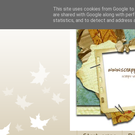
This site uses cookies from Google to d
are shared with Google along with perf
statistics, and to detect and address 