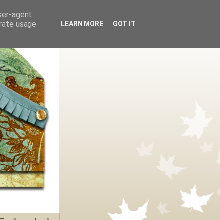
user-agent
erate usage
LEARN MORE
GOT IT