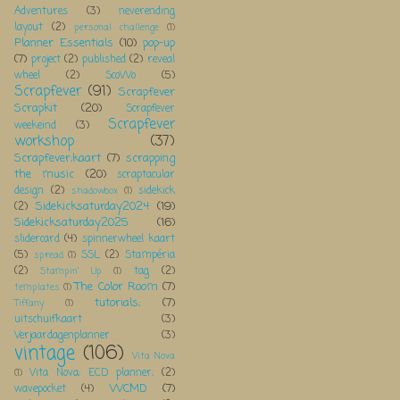
Adventures
(3)
neverending
layout
(2)
personal challenge
(1)
Planner Essentials
(10)
pop-up
(7)
project
(2)
published
(2)
reveal
wheel
(2)
ScoWo
(5)
Scrapfever
(91)
Scrapfever
Scrapkit
(20)
Scrapfever
Scrapfever
weekeind
(3)
workshop
(37)
Scrapfever;kaart
(7)
scrapping
the music
(20)
scraptacular
design
(2)
sidekick
shadowbox
(1)
Sidekicksaturday2024
(19)
(2)
Sidekicksaturday2025
(16)
slidercard
(4)
spinnerwheel kaart
(5)
SSL
(2)
Stampéria
spread
(1)
(2)
tag
(2)
Stampin' Up
(1)
The Color Room
(7)
templates
(1)
tutorials;
(7)
Tiffany
(1)
uitschuifkaart
(3)
Verjaardagenplanner
(3)
vintage
(106)
Vita Nova
Vita Nova; ECD planner;
(2)
(1)
WCMD
(7)
wavepocket
(4)