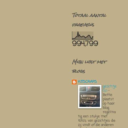
Totaal aantal
pageviews
994,799
Mijn lijst met
blogs
KITSCRAPS
gezichtje
(s)
-
Bettie
plaatst
op haar
blog
regelma
tig een stukje met
foto’s van gezichtjes die
zij vindt of die anderen