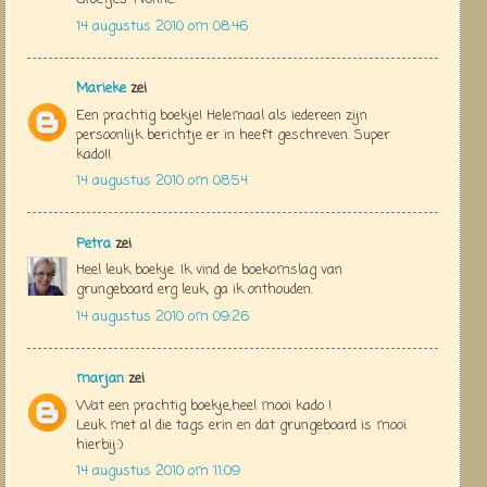
14 augustus 2010 om 08:46
Marieke
zei
Een prachtig boekje! Helemaal als iedereen zijn
persoonlijk berichtje er in heeft geschreven. Super
kado!!
14 augustus 2010 om 08:54
Petra
zei
Heel leuk boekje. Ik vind de boekomslag van
grungeboard erg leuk, ga ik onthouden.
14 augustus 2010 om 09:26
marjan
zei
Wat een prachtig boekje,heel mooi kado !
Leuk met al die tags erin en dat grungeboard is mooi
hierbij:)
14 augustus 2010 om 11:09