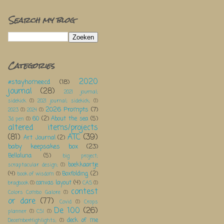
Search my blog
Categories
2020
#stayhomeecd
(18)
journal
(28)
2021 journal;
sidekick
(1)
2021 journal; sidekick;
(1)
2026 Prompts
(7)
2023
(1)
2024
(1)
60
(2)
About the sea
(5)
3d pen
(1)
altered items/projects
(81)
ATC
(39)
Art Journal
(2)
baby keepsakes box
(23)
Bellaluna
(5)
big project;
boekkaartje
scraptacular design;
(1)
(4)
Boxfolding
(2)
book of wisdom
(1)
canvas layout
(4)
bragbook
(1)
CAS
(1)
contest
Colors Combo Galore
(1)
or dare
(77)
Covid
(1)
Crops
De 100
(26)
planner
(1)
CSI
(1)
deck of me
DecemberHighlights;
(1)