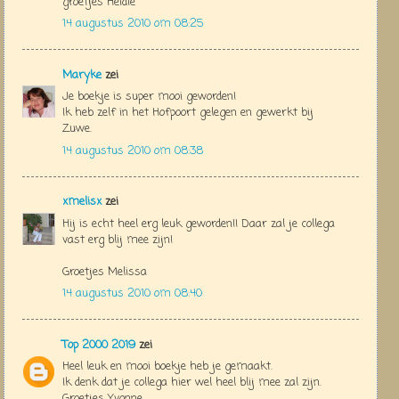
groetjes Heidie
14 augustus 2010 om 08:25
Maryke
zei
Je boekje is super mooi geworden!
Ik heb zelf in het Hofpoort gelegen en gewerkt bij
Zuwe.
14 augustus 2010 om 08:38
xmelisx
zei
Hij is echt heel erg leuk geworden!! Daar zal je collega
vast erg blij mee zijn!
Groetjes Melissa
14 augustus 2010 om 08:40
Top 2000 2019
zei
Heel leuk en mooi boekje heb je gemaakt.
Ik denk dat je collega hier wel heel blij mee zal zijn.
Groetjes Yvonne.