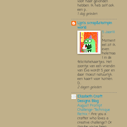
voor haar gevonden
hebben. Ik heb zelf ook
een p...
1 dag geleden
Lijn's scrap&stampin
world
5 Jaar!!!
-
Moment
eel zit ik
even
helemaa
l in de
felicitatiekaartjes. Het
zoontje van een vriendin
van Eva wordt 5 jaar en
daar moest natuurlijk
een kaart voor komen.
D...
2 dagen geleden
Elizabeth Craft
Designs Blog
August Prompt
Challenge- Technique
Remix
-
Are you a
crafter who loves a
creative challenge? Or
maybe you’ve been