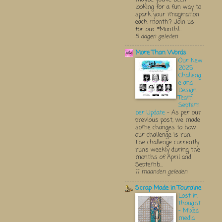
looking for a fun way to
spark your imagination
each month? Join us
for our *Monthl...
5 dagen geleden
More Than Words
Our New
2025
Challeng
e and
Design
Team
Septem
ber Update
-
As per our
previous post, we made
some changes to how
our challenge is run.
The challenge currently
runs weekly during the
months of April and
Septemb...
11 maanden geleden
Scrap Made in Touraine
Lost in
thought
- Mixed
media