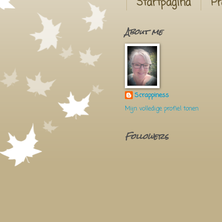
Startpagina
Pr
About me
Scrappiness
Mijn volledige profiel tonen
Followers