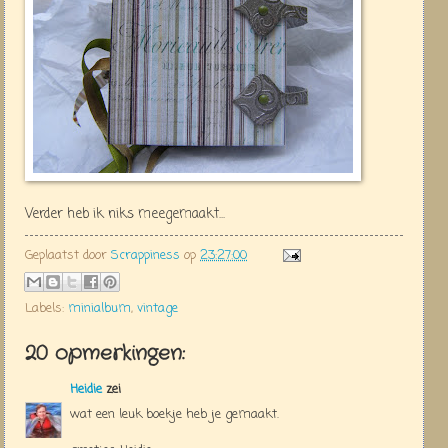
Verder heb ik niks meegemaakt...
Geplaatst door
Scrappiness
op
23:27:00
Labels:
minialbum
,
vintage
20 opmerkingen:
Heidie
zei
wat een leuk boekje heb je gemaakt.