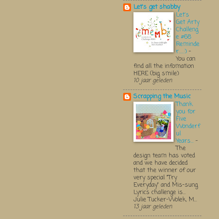
Let's get shabby
Let's
Get Arty
Challeng
e #68
Reminde
r.....:)
-
You can
find all the infomation
HERE (big smile)
10 jaar geleden
Scrapping the Music
Thank
you for
Five
Wonderf
ul
Years...
-
The
design team has voted
and we have decided
that the winner of our
very special "Try
Everyday" and Mis-sung
Lyrics challenge is...
Julie Tucker-Wolek, M...
13 jaar geleden