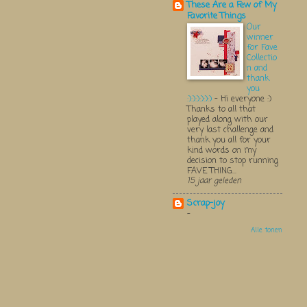
These Are a Few of My
Favorite Things
Our
winner
for Fave
Collectio
n and
thank
you
:):):):):):)
-
Hi everyone :)
Thanks to all that
played along with our
very last challenge and
thank you all for your
kind words on my
decision to stop running
FAVE THING...
15 jaar geleden
Scrap-joy
-
Alle tonen