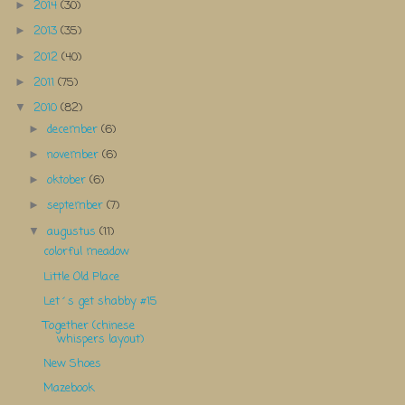
2014
(30)
►
2013
(35)
►
2012
(40)
►
2011
(75)
►
2010
(82)
▼
december
(6)
►
november
(6)
►
oktober
(6)
►
september
(7)
►
augustus
(11)
▼
colorful meadow
Little Old Place
Let´s get shabby #15
Together (chinese
whispers layout)
New Shoes
Mazebook