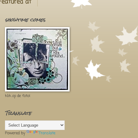
Featured at
showtime comes
klik op de foto!
Translate
Powered by
Translate