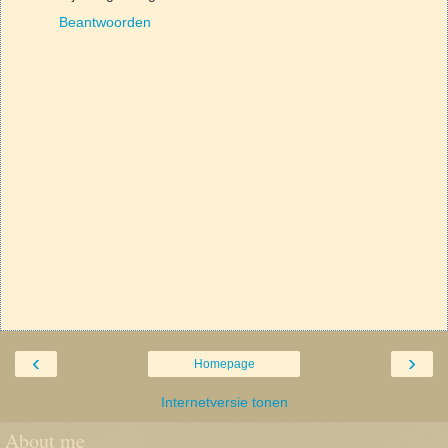
Beantwoorden
‹
›
Homepage
Internetversie tonen
About me