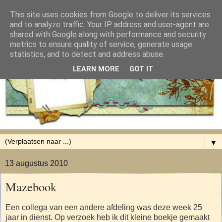
This site uses cookies from Google to deliver its services
and to analyze traffic. Your IP address and user-agent are
shared with Google along with performance and security
metrics to ensure quality of service, generate usage
statistics, and to detect and address abuse.
LEARN MORE
GOT IT
▼
13 augustus 2010
Mazebook
Een collega van een andere afdeling was deze week 25
jaar in dienst. Op verzoek heb ik dit kleine boekje gemaakt