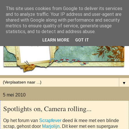
This site uses cookies from Google to deliver its services
and to analyze traffic. Your IP address and user-agent are
shared with Google along with performance and security
metrics to ensure quality of service, generate usage
statistics, and to detect and address abuse.
LEARN MORE
GOT IT
▼
5 mei 2010
Spotlights on, Camera rolling...
Op het forum van
Scrapfever
deed ik mee met een blinde
scrap, gehost door
Marjolijn
. Dit keer met een supergave