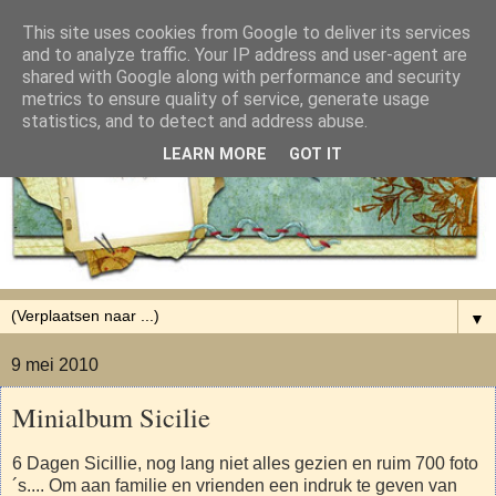
This site uses cookies from Google to deliver its services
and to analyze traffic. Your IP address and user-agent are
shared with Google along with performance and security
metrics to ensure quality of service, generate usage
statistics, and to detect and address abuse.
LEARN MORE
GOT IT
▼
9 mei 2010
Minialbum Sicilie
6 Dagen Sicillie, nog lang niet alles gezien en ruim 700 foto
´s.... Om aan familie en vrienden een indruk te geven van