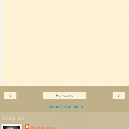
‹
›
Homepage
Internetversie tonen
About me
Scrappiness