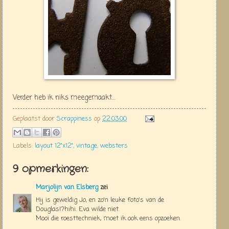
Verder heb ik niks meegemaakt...
Geplaatst door
Scrappiness
op
22:03:00
Labels:
layout 12"x12"
,
vintage
,
websters
9 opmerkingen:
Marjolijn van Elsberg
zei
Hij is geweldig Jo, en zo'n leuke foto's van de
Douglas!?hihi. Eva wilde niet.
Mooi die roesttechniek, moet ik ook eens opzoeken.