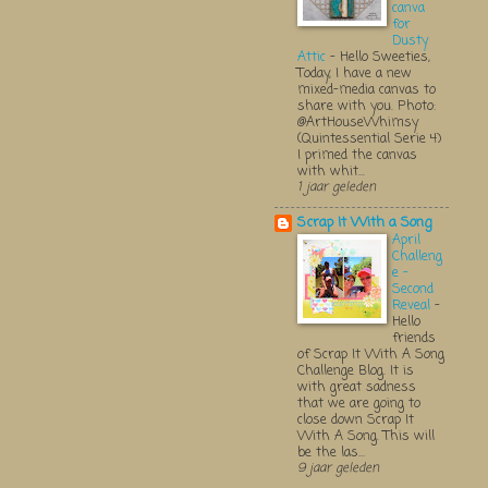
canva
for
Dusty
Attic
-
Hello Sweeties,
Today, I have a new
mixed-media canvas to
share with you. Photo:
@ArtHouseWhimsy
(Quintessential Serie 4)
I primed the canvas
with whit...
1 jaar geleden
Scrap It With a Song
April
Challeng
e -
Second
Reveal
-
Hello
friends
of Scrap It With A Song
Challenge Blog. It is
with great sadness
that we are going to
close down Scrap It
With A Song. This will
be the las...
9 jaar geleden