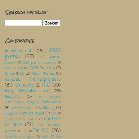
Search my blog
Categories
2020
#stayhomeecd
(18)
journal
(28)
2021 journal;
sidekick
(1)
2021 journal; sidekick;
(1)
2026 Prompts
(7)
2023
(1)
2024
(1)
60
(2)
About the sea
(5)
3d pen
(1)
altered items/projects
(81)
ATC
(39)
Art Journal
(2)
baby keepsakes box
(23)
Bellaluna
(5)
big project;
boekkaartje
scraptacular design;
(1)
(4)
Boxfolding
(2)
book of wisdom
(1)
canvas layout
(4)
bragbook
(1)
CAS
(1)
contest
Colors Combo Galore
(1)
or dare
(77)
Covid
(1)
Crops
De 100
(26)
planner
(1)
CSI
(1)
deck of me
DecemberHighlights;
(1)