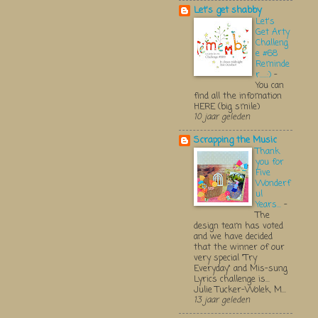
Let's get shabby
Let's
Get Arty
Challeng
e #68
Reminde
r.....:)
-
You can
find all the infomation
HERE (big smile)
10 jaar geleden
Scrapping the Music
Thank
you for
Five
Wonderf
ul
Years...
-
The
design team has voted
and we have decided
that the winner of our
very special "Try
Everyday" and Mis-sung
Lyrics challenge is...
Julie Tucker-Wolek, M...
13 jaar geleden