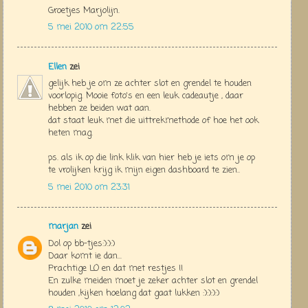
Groetjes Marjolijn.
5 mei 2010 om 22:55
Ellen
zei
gelijk heb je om ze achter slot en grendel te houden
voorlopig. Mooie foto's en een leuk cadeautje , daar
hebben ze beiden wat aan.
dat staat leuk met die uittrekmethode of hoe het ook
heten mag.
ps. als ik op die link klik van hier heb je iets om je op
te vrolijken krijg ik mijn eigen dashboard te zien..
5 mei 2010 om 23:31
marjan
zei
Dol op bb-tjes:):):)
Daar komt ie dan...
Prachtige LO en dat met restjes !!
En zulke meiden moet je zeker achter slot en grendel
houden ,kijken hoelang dat gaat lukken :):):):)