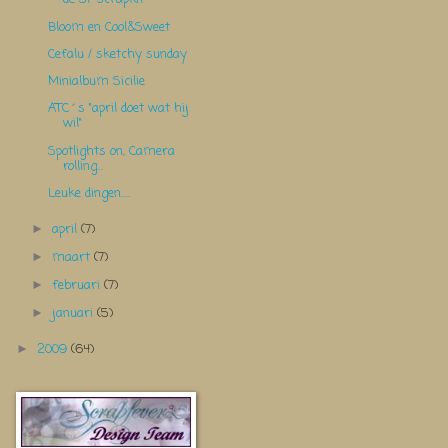
Bloom en Cool&Sweet
Cefalu / sketchy sunday
Minialbum Sicilie
ATC´s "april doet wat hij
wil"
Spotlights on, Camera
rolling...
Leuke dingen.....
april
(7)
►
maart
(7)
►
februari
(7)
►
januari
(5)
►
2009
(64)
►