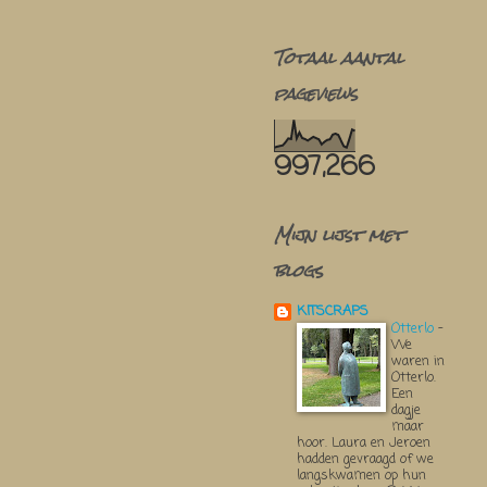
Totaal aantal
pageviews
997,266
Mijn lijst met
blogs
KITSCRAPS
Otterlo
-
We
waren in
Otterlo.
Een
dagje
maar
hoor. Laura en Jeroen
hadden gevraagd of we
langskwamen op hun