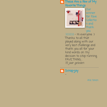
These Are a Few of My
Favorite Things
Our
winner
for Fave
Collectio
n and
thank
you
:):):):):):)
-
Hi everyone :)
Thanks to all that
played along with our
very last challenge and
thank you all for your
kind words on my
decision to stop running
FAVE THING...
15 jaar geleden
Scrap-joy
-
Alle tonen