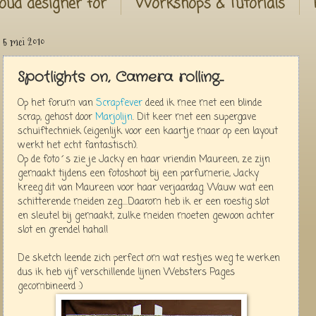
oud designer for
Workshops & Tutorials
5 mei 2010
Spotlights on, Camera rolling...
Op het forum van
Scrapfever
deed ik mee met een blinde
scrap, gehost door
Marjolijn
. Dit keer met een supergave
schuiftechniek (eigenlijk voor een kaartje maar op een layout
werkt het echt fantastisch).
Op de foto´s zie je Jacky en haar vriendin Maureen, ze zijn
gemaakt tijdens een fotoshoot bij een parfumerie, Jacky
kreeg dit van Maureen voor haar verjaardag. Wauw wat een
schitterende meiden zeg....Daarom heb ik er een roestig slot
en sleutel bij gemaakt, zulke meiden moeten gewoon achter
slot en grendel haha!!
De sketch leende zich perfect om wat restjes weg te werken
dus ik heb vijf verschillende lijnen Websters Pages
gecombineerd :)