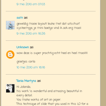
9 mei 2010 om 07:03
sam
zei
geweldig mooie layout! leuke met dat uitschuif
systeempje, je mini boekje vind ik ook erg mooi!
9 mei 2010 om 16:26
Unknown
zei
wow deze is super prachtig echt heel en heel mooi!!!!
groetjes carla
10 mei 2010 om 16:16
Tania Martyns
zei
Hi Jolanda,
his work 'is wonderful and amazing, beautiful in
every detail.
You make works of art on paper.
This technique of slide that you used in this LO for a