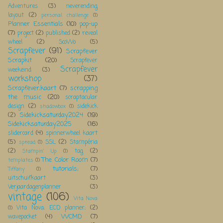
Adventures
(3)
neverending
layout
(2)
personal challenge
(1)
Planner Essentials
(10)
pop-up
(7)
project
(2)
published
(2)
reveal
wheel
(2)
ScoWo
(5)
Scrapfever
(91)
Scrapfever
Scrapkit
(20)
Scrapfever
Scrapfever
weekeind
(3)
workshop
(37)
Scrapfever;kaart
(7)
scrapping
the music
(20)
scraptacular
design
(2)
sidekick
shadowbox
(1)
Sidekicksaturday2024
(19)
(2)
Sidekicksaturday2025
(16)
slidercard
(4)
spinnerwheel kaart
(5)
SSL
(2)
Stampéria
spread
(1)
(2)
tag
(2)
Stampin' Up
(1)
The Color Room
(7)
templates
(1)
tutorials;
(7)
Tiffany
(1)
uitschuifkaart
(3)
Verjaardagenplanner
(3)
vintage
(106)
Vita Nova
Vita Nova; ECD planner;
(2)
(1)
WCMD
(7)
wavepocket
(4)