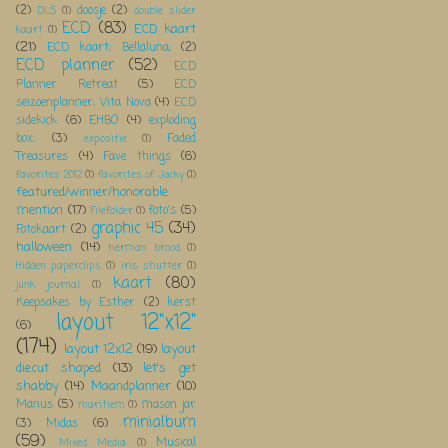
(2)
doosje
(2)
DLS
(1)
double slider
ECD
(83)
ECD kaart
kaart
(1)
(21)
ECD kaart; Bellaluna;
(2)
ECD planner
(52)
ECD
Planner Retreat
(5)
ECD
seizoenplanner; Vita Nova
(4)
ECD
sidekick
(6)
EHBO
(4)
exploding
box;
(3)
Faded
expositie
(1)
Treasures
(4)
Fave things
(6)
favorites 2012
(1)
favorites of Jacky
(1)
featured/winner/honorable
mention
(17)
foto's
(5)
Filefolder
(1)
graphic 45
(34)
Fotokaart
(2)
halloween
(14)
herman brood
(1)
Hidden paperclips
(1)
iris shutter
(1)
kaart
(80)
junk journal
(1)
Keepsakes by Esther
(2)
kerst
layout 12"x12"
(6)
(174)
layout 12x12
(19)
layout
diecut shaped
(13)
let's get
shabby
(14)
Maandplanner
(10)
Manus
(5)
mason jar
maritiem
(1)
minialbum
(3)
Midas
(6)
(59)
Musical
Mixed Media
(1)