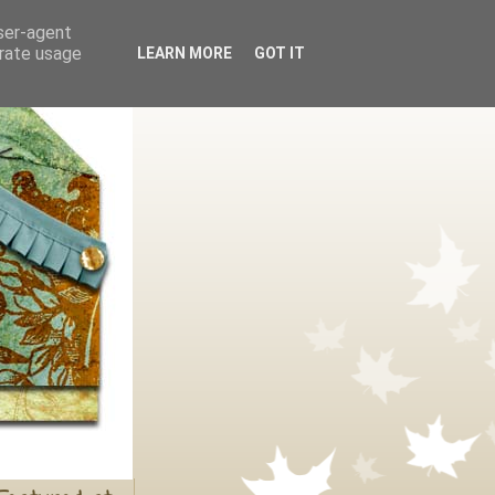
user-agent
erate usage
LEARN MORE
GOT IT