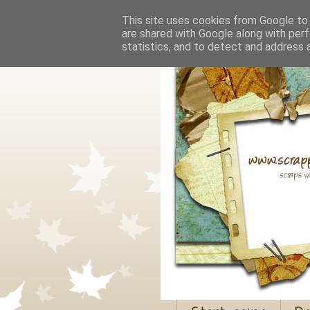
This site uses cookies from Google to d
are shared with Google along with perf
statistics, and to detect and address 