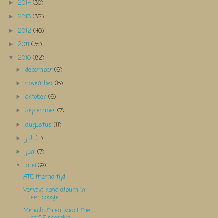
2014
(30)
►
2013
(35)
►
2012
(40)
►
2011
(75)
►
2010
(82)
▼
december
(6)
►
november
(6)
►
oktober
(6)
►
september
(7)
►
augustus
(11)
►
juli
(4)
►
juni
(7)
►
mei
(9)
▼
ATC thema tijd
Vervolg kano album in
een doosje
Minialbum en kaart met
de SF scrapkit