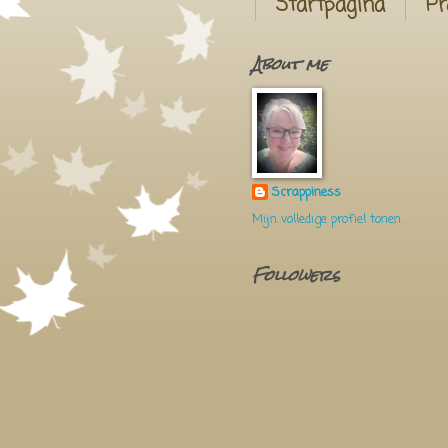
Startpagina
Pr
About me
Scrappiness
Mijn volledige profiel tonen
Followers