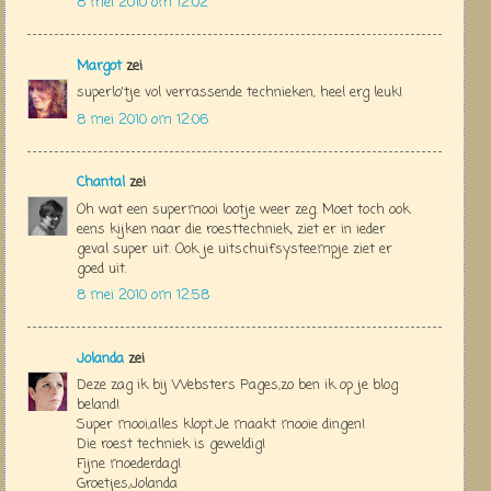
8 mei 2010 om 12:02
Margot
zei
superlo'tje vol verrassende technieken, heel erg leuk!
8 mei 2010 om 12:06
Chantal
zei
Oh wat een supermooi lootje weer zeg. Moet toch ook
eens kijken naar die roesttechniek, ziet er in ieder
geval super uit. Ook je uitschuifsysteempje ziet er
goed uit.
8 mei 2010 om 12:58
Jolanda
zei
Deze zag ik bij Websters Pages,zo ben ik op je blog
beland!
Super mooi,alles klopt.Je maakt mooie dingen!
Die roest techniek is geweldig!
Fijne moederdag!
Groetjes,Jolanda