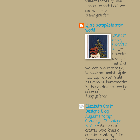
vakantieadres 😊 We
hadden bedacht dat we
dan wel eers...
8 uur geleden
Lijn's scrap&stampin
world
Drumm
erboy....
(52WTC
)
-
Dit
notenkr
akertje,
het lijkt
wel een oud mannetje,
is doodmoe nadat hij de
hele dag getrommeld
heeft op de kerstmarkt.
Hij hangt dus een beetje
onderui...
1 dag geleden
Elizabeth Craft
Designs Blog
August Prompt
Challenge- Technique
Remix
-
Are you a
crafter who loves a
creative challenge? Or
maybe you’ve been