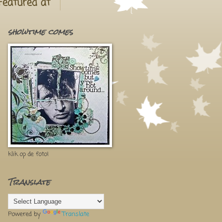
Featured at
showtime comes
klik op de foto!
Translate
Powered by
Translate