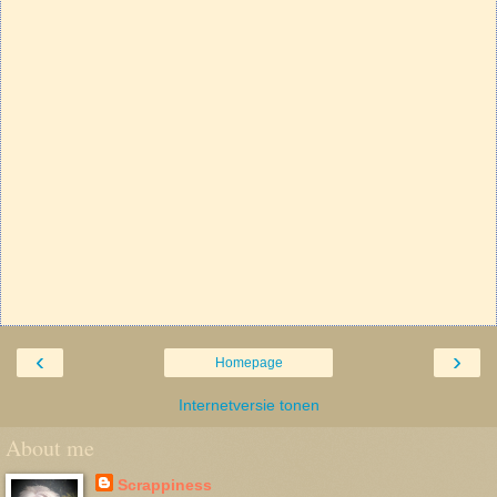
‹
›
Homepage
Internetversie tonen
About me
Scrappiness