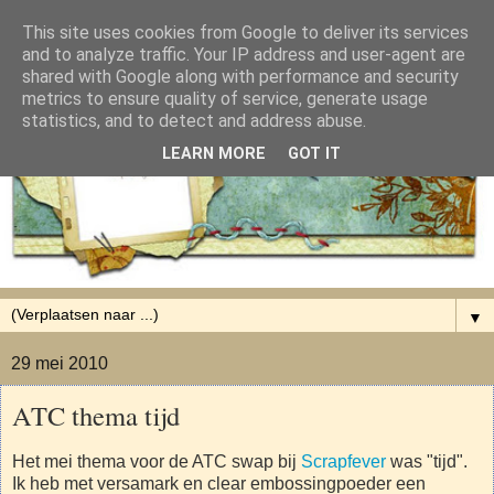
This site uses cookies from Google to deliver its services
and to analyze traffic. Your IP address and user-agent are
shared with Google along with performance and security
metrics to ensure quality of service, generate usage
statistics, and to detect and address abuse.
LEARN MORE
GOT IT
▼
29 mei 2010
ATC thema tijd
Het mei thema voor de ATC swap bij
Scrapfever
was "tijd".
Ik heb met versamark en clear embossingpoeder een