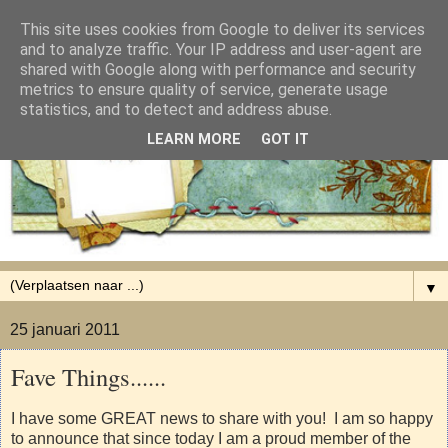
This site uses cookies from Google to deliver its services
and to analyze traffic. Your IP address and user-agent are
shared with Google along with performance and security
metrics to ensure quality of service, generate usage
statistics, and to detect and address abuse.
LEARN MORE
GOT IT
▼
25 januari 2011
Fave Things......
I have some GREAT news to share with you! I am so happy
to announce that since today I am a proud member of the