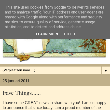
This site uses cookies from Google to deliver its services
and to analyze traffic. Your IP address and user-agent are
shared with Google along with performance and security
metrics to ensure quality of service, generate usage
statistics, and to detect and address abuse.
LEARN MORE
GOT IT
▼
25 januari 2011
Fave Things......
I have some GREAT news to share with you! I am so happy
to announce that since today I am a proud member of the