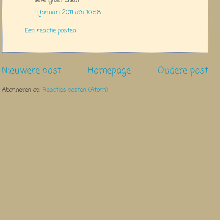
lieve groet Lilian
4 januari 2011 om 10:58
Een reactie posten
Nieuwere post
Homepage
Oudere post
Abonneren op:
Reacties posten (Atom)