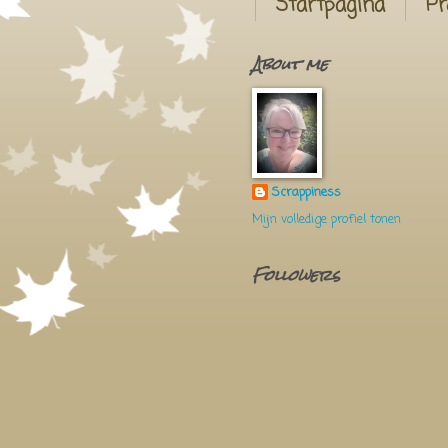
Startpagina
Pr
About me
Scrappiness
Mijn volledige profiel tonen
Followers