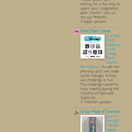
looking for a fun way to
spark your imagination
each month? Join us
for our *Monthl...
6 dagen geleden
More Than Words
Our New
2025
Challeng
e and
Design
Team
Septem
ber Update
-
As per our
previous post, we made
some changes to how
our challenge is run.
The challenge currently
runs weekly during the
months of April and
Septemb...
11 maanden geleden
Scrap Made in Touraine
Lost in
thought
- Mixed
media