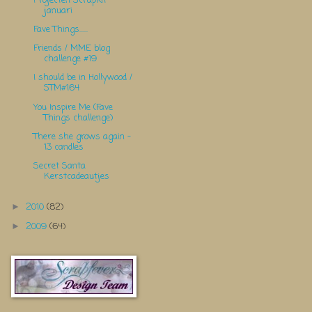
Projecten Scrapkit
januari
Fave Things......
Friends / MME blog
challenge #19
I should be in Hollywood /
STM#164
You Inspire Me (Fave
Things challenge)
There she grows again -
13 candles
Secret Santa
Kerstcadeautjes
2010
(82)
►
2009
(64)
►