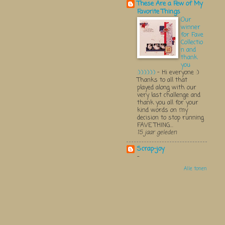
These Are a Few of My
Favorite Things
Our
winner
for Fave
Collectio
n and
thank
you
:):):):):):)
-
Hi everyone :)
Thanks to all that
played along with our
very last challenge and
thank you all for your
kind words on my
decision to stop running
FAVE THING...
15 jaar geleden
Scrap-joy
-
Alle tonen