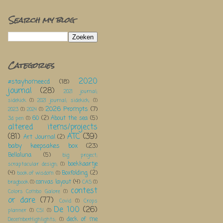
Search my blog
Categories
2020
#stayhomeecd
(18)
journal
(28)
2021 journal;
sidekick
(1)
2021 journal; sidekick;
(1)
2026 Prompts
(7)
2023
(1)
2024
(1)
60
(2)
About the sea
(5)
3d pen
(1)
altered items/projects
(81)
ATC
(39)
Art Journal
(2)
baby keepsakes box
(23)
Bellaluna
(5)
big project;
boekkaartje
scraptacular design;
(1)
(4)
Boxfolding
(2)
book of wisdom
(1)
canvas layout
(4)
bragbook
(1)
CAS
(1)
contest
Colors Combo Galore
(1)
or dare
(77)
Covid
(1)
Crops
De 100
(26)
planner
(1)
CSI
(1)
deck of me
DecemberHighlights;
(1)