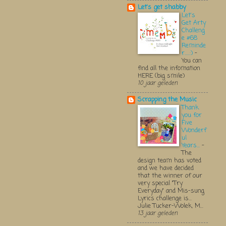
Let's get shabby
Let's
Get Arty
Challeng
e #68
Reminde
r.....:)
-
You can
find all the infomation
HERE (big smile)
10 jaar geleden
Scrapping the Music
Thank
you for
Five
Wonderf
ul
Years...
-
The
design team has voted
and we have decided
that the winner of our
very special "Try
Everyday" and Mis-sung
Lyrics challenge is...
Julie Tucker-Wolek, M...
13 jaar geleden