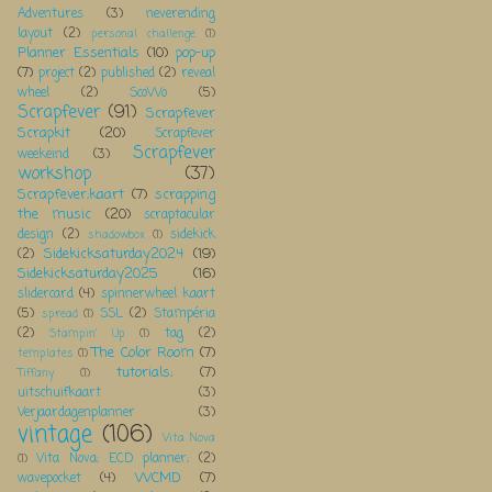
Adventures
(3)
neverending
layout
(2)
personal challenge
(1)
Planner Essentials
(10)
pop-up
(7)
project
(2)
published
(2)
reveal
wheel
(2)
ScoWo
(5)
Scrapfever
(91)
Scrapfever
Scrapkit
(20)
Scrapfever
Scrapfever
weekeind
(3)
workshop
(37)
Scrapfever;kaart
(7)
scrapping
the music
(20)
scraptacular
design
(2)
sidekick
shadowbox
(1)
Sidekicksaturday2024
(19)
(2)
Sidekicksaturday2025
(16)
slidercard
(4)
spinnerwheel kaart
(5)
SSL
(2)
Stampéria
spread
(1)
(2)
tag
(2)
Stampin' Up
(1)
The Color Room
(7)
templates
(1)
tutorials;
(7)
Tiffany
(1)
uitschuifkaart
(3)
Verjaardagenplanner
(3)
vintage
(106)
Vita Nova
Vita Nova; ECD planner;
(2)
(1)
WCMD
(7)
wavepocket
(4)