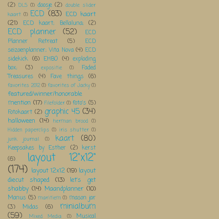
(2)
doosje
(2)
DLS
(1)
double slider
ECD
(83)
ECD kaart
kaart
(1)
(21)
ECD kaart; Bellaluna;
(2)
ECD planner
(52)
ECD
Planner Retreat
(5)
ECD
seizoenplanner; Vita Nova
(4)
ECD
sidekick
(6)
EHBO
(4)
exploding
box;
(3)
Faded
expositie
(1)
Treasures
(4)
Fave things
(6)
favorites 2012
(1)
favorites of Jacky
(1)
featured/winner/honorable
mention
(17)
foto's
(5)
Filefolder
(1)
graphic 45
(34)
Fotokaart
(2)
halloween
(14)
herman brood
(1)
Hidden paperclips
(1)
iris shutter
(1)
kaart
(80)
junk journal
(1)
Keepsakes by Esther
(2)
kerst
layout 12"x12"
(6)
(174)
layout 12x12
(19)
layout
diecut shaped
(13)
let's get
shabby
(14)
Maandplanner
(10)
Manus
(5)
mason jar
maritiem
(1)
minialbum
(3)
Midas
(6)
(59)
Musical
Mixed Media
(1)