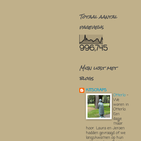
Totaal aantal
pageviews
996,745
Mijn lijst met
blogs
KITSCRAPS
Otterlo
-
We
waren in
Otterlo.
Een
dagje
maar
hoor. Laura en Jeroen
hadden gevraagd of we
langskwamen op hun