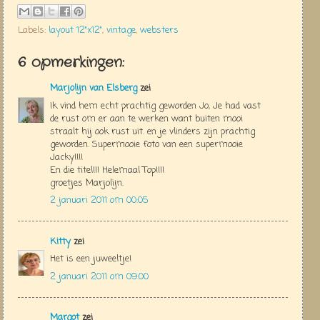
Labels:
layout 12"x12"
,
vintage
,
websters
6 opmerkingen:
Marjolijn van Elsberg
zei
Ik vind hem echt prachtig geworden Jo, Je had vast
de rust om er aan te werken want buiten mooi
straalt hij ook rust uit. en je vlinders zijn prachtig
geworden. Supermooie foto van een supermooie
Jacky!!!!
En die titel!!! Helemaal Top!!!!
groetjes Marjolijn.
2 januari 2011 om 00:05
Kitty
zei
Het is een juweeltje!
2 januari 2011 om 09:00
Margot
zei