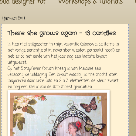
oud designer for
Workshops & Tutorials
1 januari 2011
There she grows again - 13 candles
Ik heb niet stilgezeten in mijn vakantie (alhoewel de items in
het vorige berichtje al in november werden gemaakt hoor!) en
heb er op het einde van het jaar nog een laatste layout
uitgeperst.
Op het Scrapfever forum kreeg ik van Melanie een
persoonlijke uitdaging. Een layout waarbij ik me mocht laten
inspireren door deze foto en 2 a 3 elementen, de kleur zwart
en nog een kleur van de foto moest gebruiken.