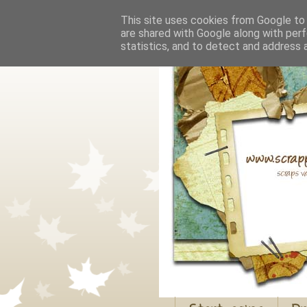
This site uses cookies from Google to d
are shared with Google along with perf
statistics, and to detect and address 