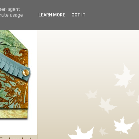
user-agent
erate usage
LEARN MORE
GOT IT