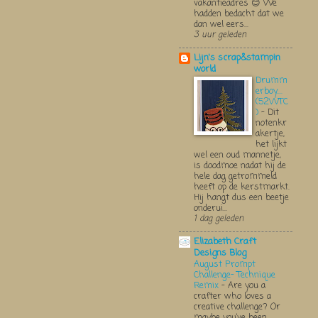
vakantieadres 😊 We
hadden bedacht dat we
dan wel eers...
3 uur geleden
Lijn's scrap&stampin
world
Drumm
erboy....
(52WTC
)
-
Dit
notenkr
akertje,
het lijkt
wel een oud mannetje,
is doodmoe nadat hij de
hele dag getrommeld
heeft op de kerstmarkt.
Hij hangt dus een beetje
onderui...
1 dag geleden
Elizabeth Craft
Designs Blog
August Prompt
Challenge- Technique
Remix
-
Are you a
crafter who loves a
creative challenge? Or
maybe you’ve been