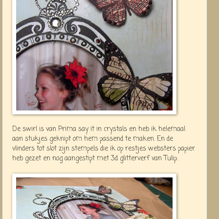
De swirl is van Prima say it in crystals en heb ik helemaal
aan stukjes geknipt om hem passend te maken. En de
vlinders tot slot zijn stempels die ik op restjes websters papier
heb gezet en nog aangestipt met 3d glitterverf van Tulip.