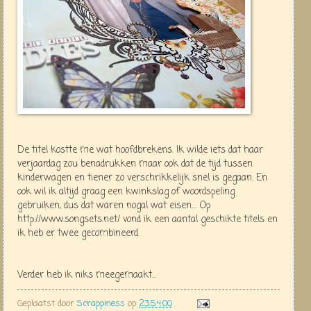
De titel kostte me wat hoofdbrekens. Ik wilde iets dat haar
verjaardag zou benadrukken maar ook dat de tijd tussen
kinderwagen en tiener zo verschrikkelijk snel is gegaan. En
ook wil ik altijd graag een kwinkslag of woordspeling
gebruiken, dus dat waren nogal wat eisen.... Op
http://www.songsets.net/ vond ik een aantal geschikte titels en
ik heb er twee gecombineerd.
Verder heb ik niks meegemaakt...
Geplaatst door
Scrappiness
op
23:54:00