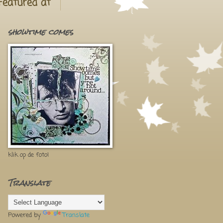
Featured at
showtime comes
klik op de foto!
Translate
Powered by
Translate