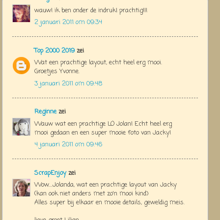
wauw! ik ben onder de indruk! prachtig!!!
2 januari 2011 om 09:34
Top 2000 2019
zei
Wat een prachtige layout, echt heel erg mooi.
Groetjes Yvonne.
3 januari 2011 om 09:48
Reginne
zei
Wauw wat een prachtige LO Jolan! Echt heel erg
mooi gedaan en een super mooie foto van Jacky!
4 januari 2011 om 09:46
ScrapEnjoy
zei
Wow....Jolanda, wat een prachtige layout van Jacky
(kan ook niet anders met zo'n mooi kind)
Alles super bij elkaar en mooie details, geweldig meis.