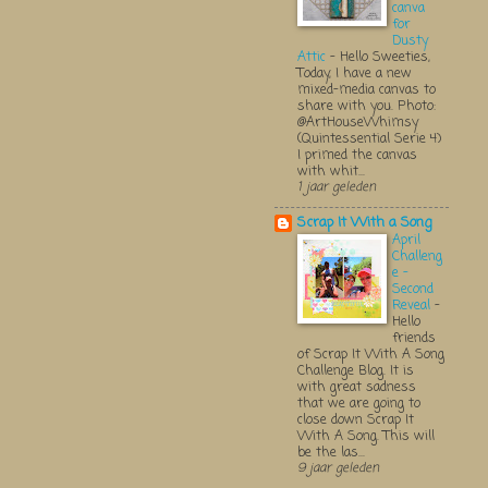
canva
for
Dusty
Attic
-
Hello Sweeties,
Today, I have a new
mixed-media canvas to
share with you. Photo:
@ArtHouseWhimsy
(Quintessential Serie 4)
I primed the canvas
with whit...
1 jaar geleden
Scrap It With a Song
April
Challeng
e -
Second
Reveal
-
Hello
friends
of Scrap It With A Song
Challenge Blog. It is
with great sadness
that we are going to
close down Scrap It
With A Song. This will
be the las...
9 jaar geleden