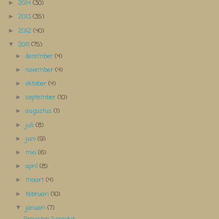
2014
(30)
►
2013
(35)
►
2012
(40)
►
2011
(75)
▼
december
(4)
►
november
(4)
►
oktober
(4)
►
september
(10)
►
augustus
(1)
►
juli
(8)
►
juni
(9)
►
mei
(6)
►
april
(8)
►
maart
(4)
►
februari
(10)
►
januari
(7)
▼