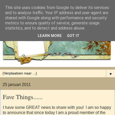
This site uses cookies from Google to deliver its services
and to analyze traffic. Your IP address and user-agent are
shared with Google along with performance and security
metrics to ensure quality of service, generate usage
statistics, and to detect and address abuse.
LEARN MORE
GOT IT
▼
25 januari 2011
Fave Things......
I have some GREAT news to share with you! I am so happy
to announce that since today I am a proud member of the