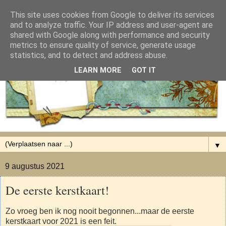
This site uses cookies from Google to deliver its services
and to analyze traffic. Your IP address and user-agent are
shared with Google along with performance and security
metrics to ensure quality of service, generate usage
statistics, and to detect and address abuse.
LEARN MORE
GOT IT
▼
9 augustus 2021
De eerste kerstkaart!
Zo vroeg ben ik nog nooit begonnen...maar de eerste
kerstkaart voor 2021 is een feit.