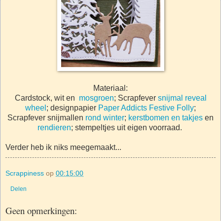
Materiaal:
Cardstock, wit en
mosgroen
; Scrapfever
snijmal reveal
wheel
; designpapier
Paper Addicts Festive Folly
;
Scrapfever snijmallen
rond winter
;
kerstbomen en takjes
en
rendieren
; stempeltjes uit eigen voorraad.
Verder heb ik niks meegemaakt...
Scrappiness
op
00:15:00
Delen
Geen opmerkingen: