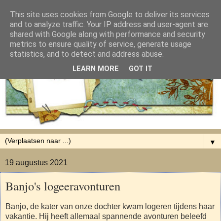
This site uses cookies from Google to deliver its services
and to analyze traffic. Your IP address and user-agent are
shared with Google along with performance and security
metrics to ensure quality of service, generate usage
statistics, and to detect and address abuse.
LEARN MORE
GOT IT
▼
19 augustus 2021
Banjo's logeeravonturen
Banjo, de kater van onze dochter kwam logeren tijdens haar
vakantie. Hij heeft allemaal spannende avonturen beleefd