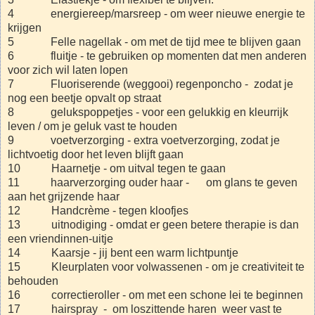
4 energiereep/marsreep - om weer nieuwe energie te
krijgen
5 Felle nagellak - om met de tijd mee te blijven gaan
6 fluitje - te gebruiken op momenten dat men anderen
voor zich wil laten lopen
7 Fluoriserende (weggooi) regenponcho - zodat je
nog een beetje opvalt op straat
8 gelukspoppetjes - voor een gelukkig en kleurrijk
leven / om je geluk vast te houden
9 voetverzorging - extra voetverzorging, zodat je
lichtvoetig door het leven blijft gaan
10 Haarnetje - om uitval tegen te gaan
11 haarverzorging ouder haar - om glans te geven
aan het grijzende haar
12 Handcrème - tegen kloofjes
13 uitnodiging - omdat er geen betere therapie is dan
een vriendinnen-uitje
14 Kaarsje - jij bent een warm lichtpuntje
15 Kleurplaten voor volwassenen - om je creativiteit te
behouden
16 correctieroller - om met een schone lei te beginnen
17 hairspray - om loszittende haren weer vast te