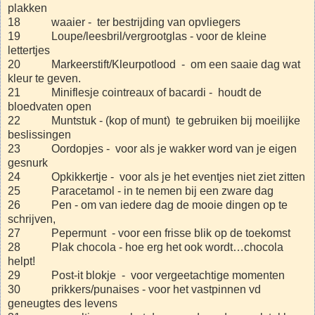
plakken
18 waaier - ter bestrijding van opvliegers
19 Loupe/leesbril/vergrootglas - voor de kleine
lettertjes
20 Markeerstift/Kleurpotlood - om een saaie dag wat
kleur te geven.
21 Miniflesje cointreaux of bacardi - houdt de
bloedvaten open
22 Muntstuk - (kop of munt) te gebruiken bij moeilijke
beslissingen
23 Oordopjes - voor als je wakker word van je eigen
gesnurk
24 Opkikkertje - voor als je het eventjes niet ziet zitten
25 Paracetamol - in te nemen bij een zware dag
26 Pen - om van iedere dag de mooie dingen op te
schrijven,
27 Pepermunt - voor een frisse blik op de toekomst
28 Plak chocola - hoe erg het ook wordt…chocola
helpt!
29 Post-it blokje - voor vergeetachtige momenten
30 prikkers/punaises - voor het vastpinnen vd
geneugtes des levens