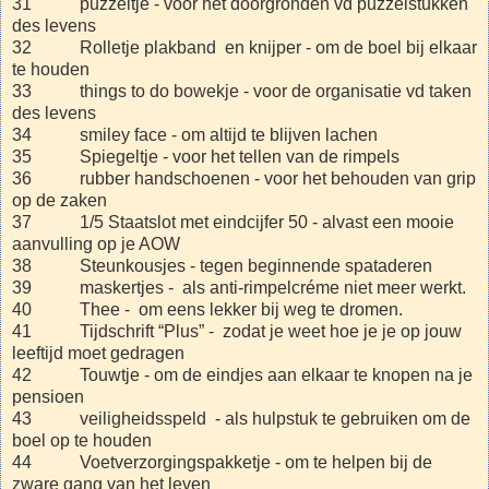
31 puzzeltje - voor het doorgronden vd puzzelstukken
des levens
32 Rolletje plakband en knijper - om de boel bij elkaar
te houden
33 things to do bowekje - voor de organisatie vd taken
des levens
34 smiley face - om altijd te blijven lachen
35 Spiegeltje - voor het tellen van de rimpels
36 rubber handschoenen - voor het behouden van grip
op de zaken
37 1/5 Staatslot met eindcijfer 50 - alvast een mooie
aanvulling op je AOW
38 Steunkousjes - tegen beginnende spataderen
39 maskertjes - als anti-rimpelcréme niet meer werkt.
40 Thee - om eens lekker bij weg te dromen.
41 Tijdschrift “Plus” - zodat je weet hoe je je op jouw
leeftijd moet gedragen
42 Touwtje - om de eindjes aan elkaar te knopen na je
pensioen
43 veiligheidsspeld - als hulpstuk te gebruiken om de
boel op te houden
44 Voetverzorgingspakketje - om te helpen bij de
zware gang van het leven