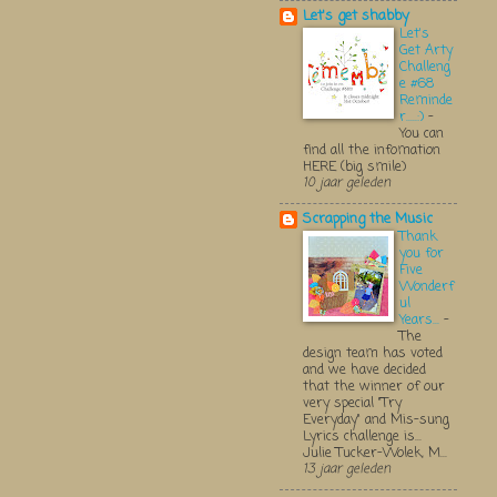
Let's get shabby
Let's
Get Arty
Challeng
e #68
Reminde
r.....:)
-
You can
find all the infomation
HERE (big smile)
10 jaar geleden
Scrapping the Music
Thank
you for
Five
Wonderf
ul
Years...
-
The
design team has voted
and we have decided
that the winner of our
very special "Try
Everyday" and Mis-sung
Lyrics challenge is...
Julie Tucker-Wolek, M...
13 jaar geleden