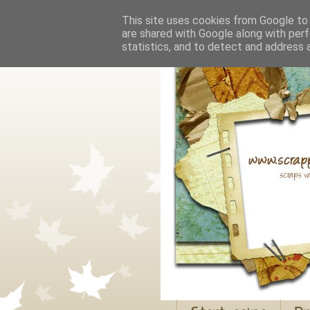
This site uses cookies from Google to d
are shared with Google along with perf
statistics, and to detect and address 