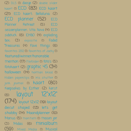
(2)
doosje
(2)
DLS
(1)
double slider
ECD
(83)
ECD kaart
kaart
(1)
(21)
ECD kaart; Bellaluna;
(2)
ECD planner
(52)
ECD
Planner Retreat
(5)
ECD
seizoenplanner; Vita Nova
(4)
ECD
sidekick
(6)
EHBO
(4)
exploding
box;
(3)
Faded
expositie
(1)
Treasures
(4)
Fave things
(6)
favorites 2012
(1)
favorites of Jacky
(1)
featured/winner/honorable
mention
(17)
foto's
(5)
Filefolder
(1)
graphic 45
(34)
Fotokaart
(2)
halloween
(14)
herman brood
(1)
Hidden paperclips
(1)
iris shutter
(1)
kaart
(80)
junk journal
(1)
Keepsakes by Esther
(2)
kerst
layout 12"x12"
(6)
(174)
layout 12x12
(19)
layout
diecut shaped
(13)
let's get
shabby
(14)
Maandplanner
(10)
Manus
(5)
mason jar
maritiem
(1)
minialbum
(3)
Midas
(6)
(59)
Musical
Mixed Media
(1)