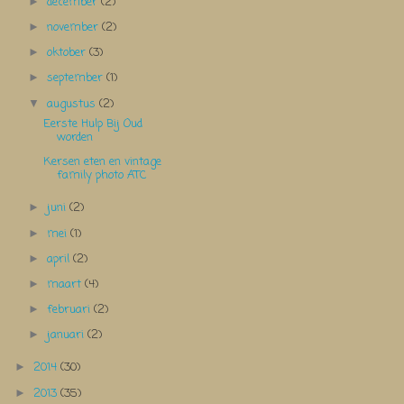
december
(2)
►
november
(2)
►
oktober
(3)
►
september
(1)
►
augustus
(2)
▼
Eerste Hulp Bij Oud
worden
Kersen eten en vintage
family photo ATC
juni
(2)
►
mei
(1)
►
april
(2)
►
maart
(4)
►
februari
(2)
►
januari
(2)
►
2014
(30)
►
2013
(35)
►