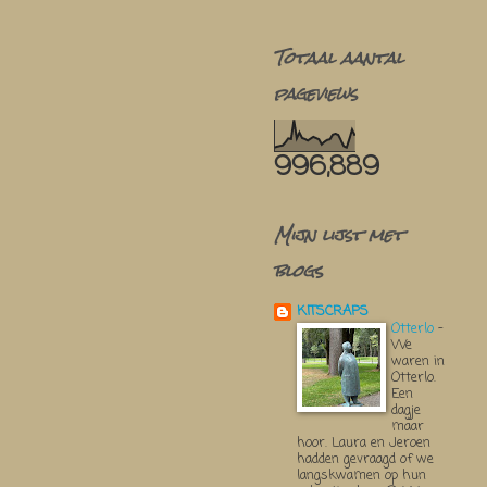
Totaal aantal
pageviews
996,889
Mijn lijst met
blogs
KITSCRAPS
Otterlo
-
We
waren in
Otterlo.
Een
dagje
maar
hoor. Laura en Jeroen
hadden gevraagd of we
langskwamen op hun