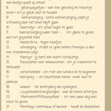
een beetje opvalt op straat
8 gelukspoppetjes - voor een gelukkig en kleurrijk
leven / om je geluk vast te houden
9 voetverzorging - extra voetverzorging, zodat je
lichtvoetig door het leven blijft gaan
10 Haarnetje - om uitval tegen te gaan
11 haarverzorging ouder haar - om glans te geven
aan het grijzende haar
12 Handcrème - tegen kloofjes
13 uitnodiging - omdat er geen betere therapie is dan
een vriendinnen-uitje
14 Kaarsje - jij bent een warm lichtpuntje
15 Kleurplaten voor volwassenen - om je creativiteit te
behouden
16 correctieroller - om met een schone lei te beginnen
17 hairspray - om loszittende haren weer vast te
plakken
18 waaier - ter bestrijding van opvliegers
19 Loupe/leesbril/vergrootglas - voor de kleine lettertjes
20 Markeerstift/Kleurpotlood - om een saaie dag wat
kleur te geven.
21 Miniflesje cointreaux of bacardi - houdt de bloedvaten