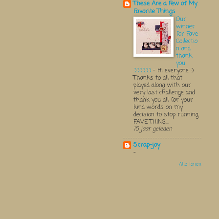
These Are a Few of My
Favorite Things
Our
winner
for Fave
Collectio
n and
thank
you
:):):):):):)
-
Hi everyone :)
Thanks to all that
played along with our
very last challenge and
thank you all for your
kind words on my
decision to stop running
FAVE THING...
15 jaar geleden
Scrap-joy
-
Alle tonen