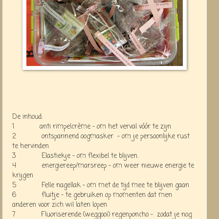
De inhoud:
1 anti rimpelcrème - om het verval vóór te zijn
2 ontspannend oogmasker - om je persoonlijke rust
te hervinden
3 Elastiekje - om flexibel te blijven.
4 energiereep/marsreep - om weer nieuwe energie te
krijgen
5 Felle nagellak - om met de tijd mee te blijven gaan
6 fluitje - te gebruiken op momenten dat men
anderen voor zich wil laten lopen
7 Fluoriserende (weggooi) regenponcho - zodat je nog