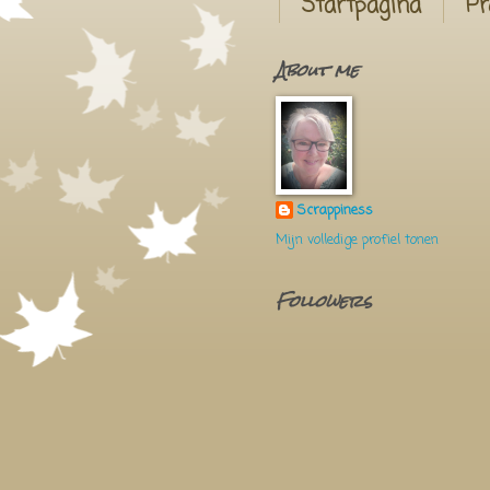
Startpagina
Pr
About me
Scrappiness
Mijn volledige profiel tonen
Followers