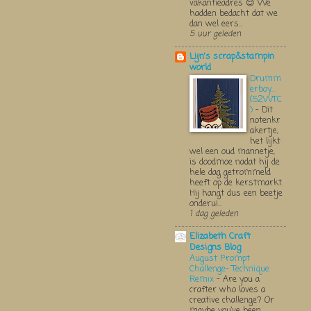
vakantieadres 😊 We
hadden bedacht dat we
dan wel eers...
5 uur geleden
Lijn's scrap&stampin
world
Drumm
erboy....
(52WTC
)
-
Dit
notenkr
akertje,
het lijkt
wel een oud mannetje,
is doodmoe nadat hij de
hele dag getrommeld
heeft op de kerstmarkt.
Hij hangt dus een beetje
onderui...
1 dag geleden
Elizabeth Craft
Designs Blog
August Prompt
Challenge- Technique
Remix
-
Are you a
crafter who loves a
creative challenge? Or
maybe you’ve been