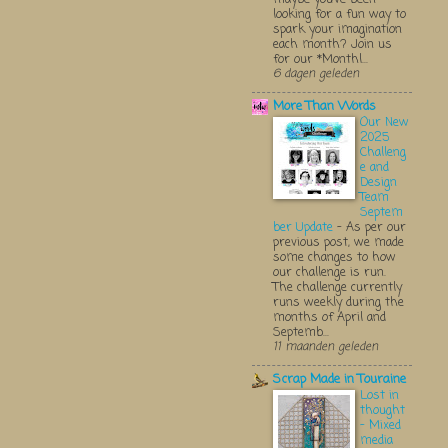
looking for a fun way to
spark your imagination
each month? Join us
for our *Monthl...
6 dagen geleden
More Than Words
Our New
2025
Challeng
e and
Design
Team
Septem
ber Update
-
As per our
previous post, we made
some changes to how
our challenge is run.
The challenge currently
runs weekly during the
months of April and
Septemb...
11 maanden geleden
Scrap Made in Touraine
Lost in
thought
- Mixed
media