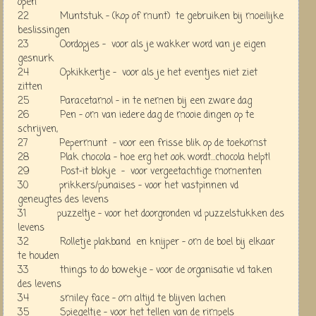
open
22 Muntstuk - (kop of munt) te gebruiken bij moeilijke
beslissingen
23 Oordopjes - voor als je wakker word van je eigen
gesnurk
24 Opkikkertje - voor als je het eventjes niet ziet
zitten
25 Paracetamol - in te nemen bij een zware dag
26 Pen - om van iedere dag de mooie dingen op te
schrijven,
27 Pepermunt - voor een frisse blik op de toekomst
28 Plak chocola - hoe erg het ook wordt…chocola helpt!
29 Post-it blokje - voor vergeetachtige momenten
30 prikkers/punaises - voor het vastpinnen vd
geneugtes des levens
31 puzzeltje - voor het doorgronden vd puzzelstukken des
levens
32 Rolletje plakband en knijper - om de boel bij elkaar
te houden
33 things to do bowekje - voor de organisatie vd taken
des levens
34 smiley face - om altijd te blijven lachen
35 Spiegeltje - voor het tellen van de rimpels