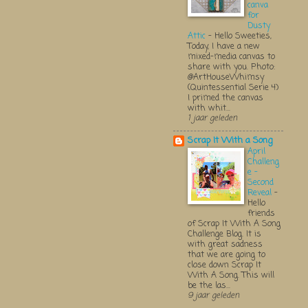
canva
for
Dusty
Attic
-
Hello Sweeties,
Today, I have a new
mixed-media canvas to
share with you. Photo:
@ArtHouseWhimsy
(Quintessential Serie 4)
I primed the canvas
with whit...
1 jaar geleden
Scrap It With a Song
April
Challeng
e -
Second
Reveal
-
Hello
friends
of Scrap It With A Song
Challenge Blog. It is
with great sadness
that we are going to
close down Scrap It
With A Song. This will
be the las...
9 jaar geleden