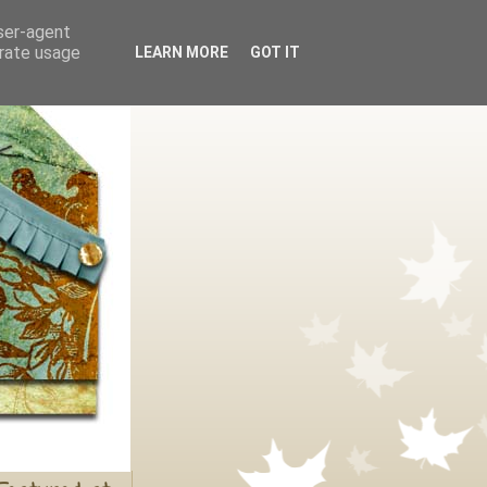
user-agent
erate usage
LEARN MORE
GOT IT