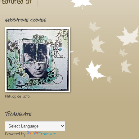
Featured at
showtime comes
klik op de foto!
Translate
Powered by
Translate