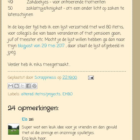
49 Zakdoekjes - voor ontroerende momenten
50 zaklampje/knijpkat - om een ander licht op zaken te
latenschijnen
In de loop der tijd heb ik een lijst verzameld met wel 80 items,
voor collega's die van baan veranderen of met pensioen gaan,
juf of meester etc. Mocht je de lijst willen hebben ga dan naar
mijn
blogpost van 29 mei 2017
, daar staat de lijst afgebeeld in
jpeg.
Verder heb ik niks meegemaakt...
Geplaatst door
Scrappiness
op
22:19:00
Labels:
altered items/projects
,
EHBO
24 opmerkingen:
Els
zei
Super wat een leuk idee voor je vriendin en dan gevuld
met al die zinnige en onzinnige spulletjes.
Erg leuk hoor.