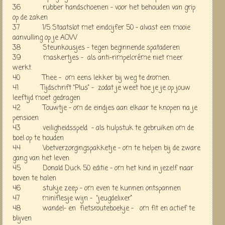
36 rubber handschoenen - voor het behouden van grip
op de zaken
37 1/5 Staatslot met eindcijfer 50 - alvast een mooie
aanvulling op je AOW
38 Steunkousjes - tegen beginnende spataderen
39 maskertjes - als anti-rimpelcréme niet meer
werkt.
40 Thee - om eens lekker bij weg te dromen.
41 Tijdschrift “Plus” - zodat je weet hoe je je op jouw
leeftijd moet gedragen
42 Touwtje - om de eindjes aan elkaar te knopen na je
pensioen
43 veiligheidsspeld - als hulpstuk te gebruiken om de
boel op te houden
44 Voetverzorgingspakketje - om te helpen bij de zware
gang van het leven
45 Donald Duck 50 editie - om het kind in jezelf naar
boven te halen
46 stukje zeep - om even te kunnen ontspannen
47 miniflesje wijn - “jeugdelixer"
48 wandel- en fietsrouteboekje - om fit en actief te
blijven