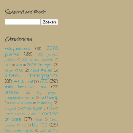
Search my blog
Categories
2020
#stayhomeecd
(18)
journal
(28)
2021 journal;
sidekick
(1)
2021 journal; sidekick;
(1)
2026 Prompts
(7)
2023
(1)
2024
(1)
60
(2)
About the sea
(5)
3d pen
(1)
altered items/projects
(81)
ATC
(39)
Art Journal
(2)
baby keepsakes box
(23)
Bellaluna
(5)
big project;
boekkaartje
scraptacular design;
(1)
(4)
Boxfolding
(2)
book of wisdom
(1)
canvas layout
(4)
bragbook
(1)
CAS
(1)
contest
Colors Combo Galore
(1)
or dare
(77)
Covid
(1)
Crops
De 100
(26)
planner
(1)
CSI
(1)
deck of me
DecemberHighlights;
(1)