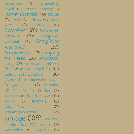
Adventures
(3)
neverending
layout
(2)
personal challenge
(1)
Planner Essentials
(10)
pop-up
(7)
project
(2)
published
(2)
reveal
wheel
(2)
ScoWo
(5)
Scrapfever
(91)
Scrapfever
Scrapkit
(20)
Scrapfever
Scrapfever
weekeind
(3)
workshop
(37)
Scrapfever;kaart
(7)
scrapping
the music
(20)
scraptacular
design
(2)
sidekick
shadowbox
(1)
Sidekicksaturday2024
(19)
(2)
Sidekicksaturday2025
(16)
slidercard
(4)
spinnerwheel kaart
(5)
SSL
(2)
Stampéria
spread
(1)
(2)
tag
(2)
Stampin' Up
(1)
The Color Room
(7)
templates
(1)
tutorials;
(7)
Tiffany
(1)
uitschuifkaart
(3)
Verjaardagenplanner
(3)
vintage
(106)
Vita Nova
Vita Nova; ECD planner;
(2)
(1)
WCMD
(7)
wavepocket
(4)