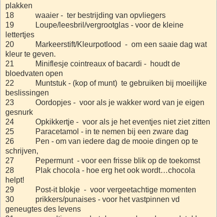
plakken
18 waaier - ter bestrijding van opvliegers
19 Loupe/leesbril/vergrootglas - voor de kleine
lettertjes
20 Markeerstift/Kleurpotlood - om een saaie dag wat
kleur te geven.
21 Miniflesje cointreaux of bacardi - houdt de
bloedvaten open
22 Muntstuk - (kop of munt) te gebruiken bij moeilijke
beslissingen
23 Oordopjes - voor als je wakker word van je eigen
gesnurk
24 Opkikkertje - voor als je het eventjes niet ziet zitten
25 Paracetamol - in te nemen bij een zware dag
26 Pen - om van iedere dag de mooie dingen op te
schrijven,
27 Pepermunt - voor een frisse blik op de toekomst
28 Plak chocola - hoe erg het ook wordt…chocola
helpt!
29 Post-it blokje - voor vergeetachtige momenten
30 prikkers/punaises - voor het vastpinnen vd
geneugtes des levens