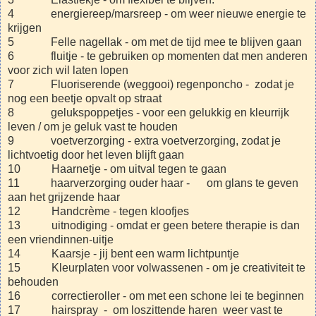
4 energiereep/marsreep - om weer nieuwe energie te
krijgen
5 Felle nagellak - om met de tijd mee te blijven gaan
6 fluitje - te gebruiken op momenten dat men anderen
voor zich wil laten lopen
7 Fluoriserende (weggooi) regenponcho - zodat je
nog een beetje opvalt op straat
8 gelukspoppetjes - voor een gelukkig en kleurrijk
leven / om je geluk vast te houden
9 voetverzorging - extra voetverzorging, zodat je
lichtvoetig door het leven blijft gaan
10 Haarnetje - om uitval tegen te gaan
11 haarverzorging ouder haar - om glans te geven
aan het grijzende haar
12 Handcrème - tegen kloofjes
13 uitnodiging - omdat er geen betere therapie is dan
een vriendinnen-uitje
14 Kaarsje - jij bent een warm lichtpuntje
15 Kleurplaten voor volwassenen - om je creativiteit te
behouden
16 correctieroller - om met een schone lei te beginnen
17 hairspray - om loszittende haren weer vast te