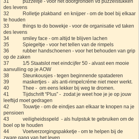
31 puzzeltje - voor het doorgronden vd puzzelstukken
des levens
32 Rolletje plakband en knijper - om de boel bij elkaar
te houden
33 things to do bowekje - voor de organisatie vd taken
des levens
34 smiley face - om altijd te blijven lachen
35 Spiegeltje - voor het tellen van de rimpels
36 rubber handschoenen - voor het behouden van grip
op de zaken
37 1/5 Staatslot met eindcijfer 50 - alvast een mooie
aanvulling op je AOW
38 Steunkousjes - tegen beginnende spataderen
39 maskertjes - als anti-rimpelcréme niet meer werkt.
40 Thee - om eens lekker bij weg te dromen.
41 Tijdschrift “Plus” - zodat je weet hoe je je op jouw
leeftijd moet gedragen
42 Touwtje - om de eindjes aan elkaar te knopen na je
pensioen
43 veiligheidsspeld - als hulpstuk te gebruiken om de
boel op te houden
44 Voetverzorgingspakketje - om te helpen bij de
zware gang van het leven