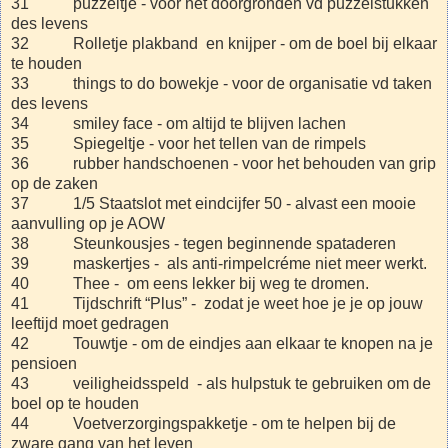
31 puzzeltje - voor het doorgronden vd puzzelstukken
des levens
32 Rolletje plakband en knijper - om de boel bij elkaar
te houden
33 things to do bowekje - voor de organisatie vd taken
des levens
34 smiley face - om altijd te blijven lachen
35 Spiegeltje - voor het tellen van de rimpels
36 rubber handschoenen - voor het behouden van grip
op de zaken
37 1/5 Staatslot met eindcijfer 50 - alvast een mooie
aanvulling op je AOW
38 Steunkousjes - tegen beginnende spataderen
39 maskertjes - als anti-rimpelcréme niet meer werkt.
40 Thee - om eens lekker bij weg te dromen.
41 Tijdschrift “Plus” - zodat je weet hoe je je op jouw
leeftijd moet gedragen
42 Touwtje - om de eindjes aan elkaar te knopen na je
pensioen
43 veiligheidsspeld - als hulpstuk te gebruiken om de
boel op te houden
44 Voetverzorgingspakketje - om te helpen bij de
zware gang van het leven