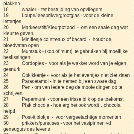
plakken
18 waaier - ter bestrijding van opvliegers
19 Loupe/leesbril/vergrootglas - voor de kleine
lettertjes
20 Markeerstift/Kleurpotlood - om een saaie dag wat
kleur te geven.
21 Miniflesje cointreaux of bacardi - houdt de
bloedvaten open
22 Muntstuk - (kop of munt) te gebruiken bij moeilijke
beslissingen
23 Oordopjes - voor als je wakker word van je eigen
gesnurk
24 Opkikkertje - voor als je het eventjes niet ziet zitten
25 Paracetamol - in te nemen bij een zware dag
26 Pen - om van iedere dag de mooie dingen op te
schrijven,
27 Pepermunt - voor een frisse blik op de toekomst
28 Plak chocola - hoe erg het ook wordt…chocola
helpt!
29 Post-it blokje - voor vergeetachtige momenten
30 prikkers/punaises - voor het vastpinnen vd
geneugtes des levens