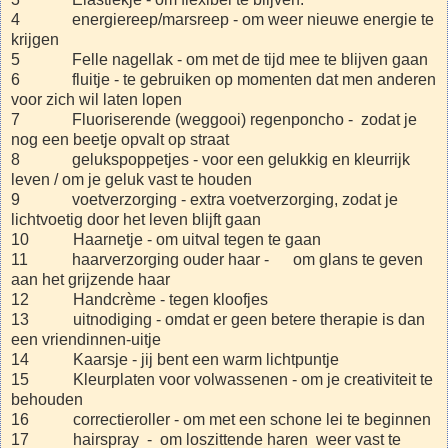
4 energiereep/marsreep - om weer nieuwe energie te
krijgen
5 Felle nagellak - om met de tijd mee te blijven gaan
6 fluitje - te gebruiken op momenten dat men anderen
voor zich wil laten lopen
7 Fluoriserende (weggooi) regenponcho - zodat je
nog een beetje opvalt op straat
8 gelukspoppetjes - voor een gelukkig en kleurrijk
leven / om je geluk vast te houden
9 voetverzorging - extra voetverzorging, zodat je
lichtvoetig door het leven blijft gaan
10 Haarnetje - om uitval tegen te gaan
11 haarverzorging ouder haar - om glans te geven
aan het grijzende haar
12 Handcrème - tegen kloofjes
13 uitnodiging - omdat er geen betere therapie is dan
een vriendinnen-uitje
14 Kaarsje - jij bent een warm lichtpuntje
15 Kleurplaten voor volwassenen - om je creativiteit te
behouden
16 correctieroller - om met een schone lei te beginnen
17 hairspray - om loszittende haren weer vast te