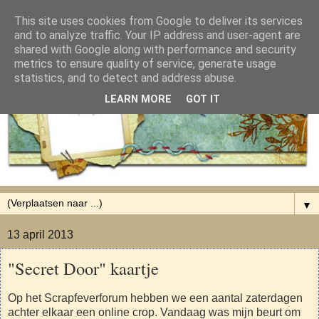
This site uses cookies from Google to deliver its services
and to analyze traffic. Your IP address and user-agent are
shared with Google along with performance and security
metrics to ensure quality of service, generate usage
statistics, and to detect and address abuse.
LEARN MORE
GOT IT
▼
13 april 2013
"Secret Door" kaartje
Op het Scrapfeverforum hebben we een aantal zaterdagen
achter elkaar een online crop. Vandaag was mijn beurt om