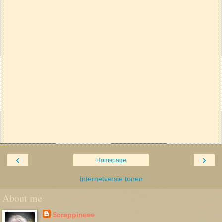
‹
›
Homepage
Internetversie tonen
About me
Scrappiness