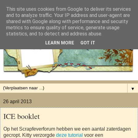
This site uses cookies from Google to deliver its services
and to analyze traffic. Your IP address and user-agent are
shared with Google along with performance and security
metrics to ensure quality of service, generate usage
statistics, and to detect and address abuse.
LEARN MORE
GOT IT
▼
26 april 2013
ICE booklet
Op het Scrapfeverforum hebben we een aantal zaterdagen
gecropt. Kitty verzorgde
deze tutorial
voor een