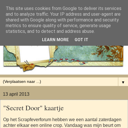
This site uses cookies from Google to deliver its services
and to analyze traffic. Your IP address and user-agent are
shared with Google along with performance and security
metrics to ensure quality of service, generate usage
statistics, and to detect and address abuse.
LEARN MORE
GOT IT
▼
13 april 2013
"Secret Door" kaartje
Op het Scrapfeverforum hebben we een aantal zaterdagen
achter elkaar een online crop. Vandaag was mijn beurt om