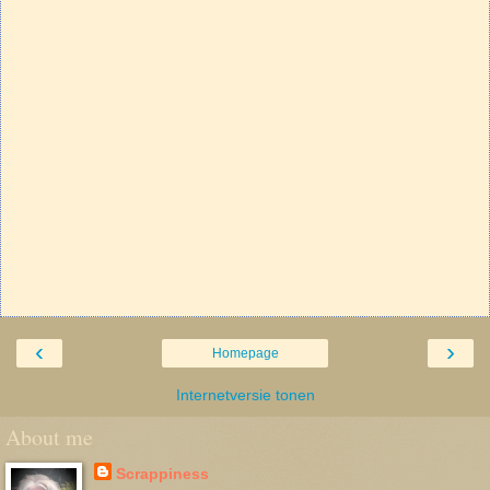
‹
›
Homepage
Internetversie tonen
About me
Scrappiness