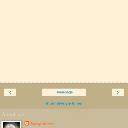
‹
›
Homepage
Internetversie tonen
About me
Scrappiness