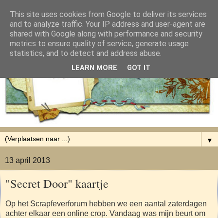
This site uses cookies from Google to deliver its services
and to analyze traffic. Your IP address and user-agent are
shared with Google along with performance and security
metrics to ensure quality of service, generate usage
statistics, and to detect and address abuse.
LEARN MORE
GOT IT
▼
13 april 2013
"Secret Door" kaartje
Op het Scrapfeverforum hebben we een aantal zaterdagen
achter elkaar een online crop. Vandaag was mijn beurt om