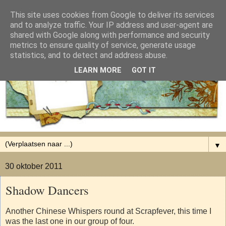
This site uses cookies from Google to deliver its services
and to analyze traffic. Your IP address and user-agent are
shared with Google along with performance and security
metrics to ensure quality of service, generate usage
statistics, and to detect and address abuse.
LEARN MORE
GOT IT
▼
30 oktober 2011
Shadow Dancers
Another Chinese Whispers round at Scrapfever, this time I
was the last one in our group of four.