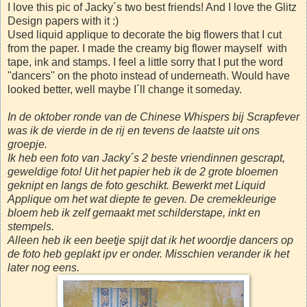
I love this pic of Jacky´s two best friends! And I love the Glitz
Design papers with it :)
Used liquid applique to decorate the big flowers that I cut
from the paper. I made the creamy big flower mayself with
tape, ink and stamps. I feel a little sorry that I put the word
"dancers" on the photo instead of underneath. Would have
looked better, well maybe I´ll change it someday.
In de oktober ronde van de Chinese Whispers bij Scrapfever
was ik de vierde in de rij en tevens de laatste uit ons
groepje.
Ik heb een foto van Jacky´s 2 beste vriendinnen gescrapt,
geweldige foto! Uit het papier heb ik de 2 grote bloemen
geknipt en langs de foto geschikt. Bewerkt met Liquid
Applique om het wat diepte te geven. De cremekleurige
bloem heb ik zelf gemaakt met schilderstape, inkt en
stempels.
Alleen heb ik een beetje spijt dat ik het woordje dancers op
de foto heb geplakt ipv er onder. Misschien verander ik het
later nog eens.