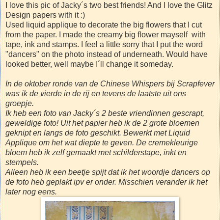
I love this pic of Jacky´s two best friends! And I love the Glitz
Design papers with it :)
Used liquid applique to decorate the big flowers that I cut
from the paper. I made the creamy big flower mayself with
tape, ink and stamps. I feel a little sorry that I put the word
"dancers" on the photo instead of underneath. Would have
looked better, well maybe I´ll change it someday.
In de oktober ronde van de Chinese Whispers bij Scrapfever
was ik de vierde in de rij en tevens de laatste uit ons
groepje.
Ik heb een foto van Jacky´s 2 beste vriendinnen gescrapt,
geweldige foto! Uit het papier heb ik de 2 grote bloemen
geknipt en langs de foto geschikt. Bewerkt met Liquid
Applique om het wat diepte te geven. De cremekleurige
bloem heb ik zelf gemaakt met schilderstape, inkt en
stempels.
Alleen heb ik een beetje spijt dat ik het woordje dancers op
de foto heb geplakt ipv er onder. Misschien verander ik het
later nog eens.