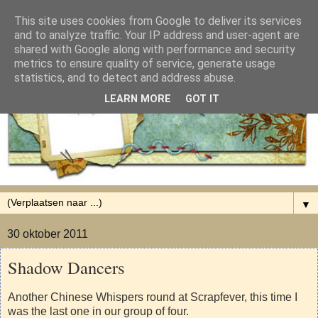
This site uses cookies from Google to deliver its services
and to analyze traffic. Your IP address and user-agent are
shared with Google along with performance and security
metrics to ensure quality of service, generate usage
statistics, and to detect and address abuse.
LEARN MORE
GOT IT
▼
30 oktober 2011
Shadow Dancers
Another Chinese Whispers round at Scrapfever, this time I
was the last one in our group of four.