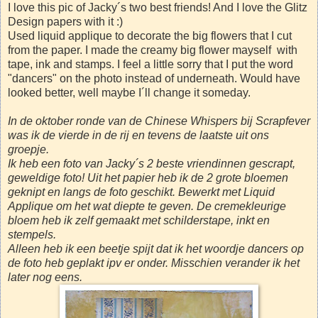
I love this pic of Jacky´s two best friends! And I love the Glitz
Design papers with it :)
Used liquid applique to decorate the big flowers that I cut
from the paper. I made the creamy big flower mayself with
tape, ink and stamps. I feel a little sorry that I put the word
"dancers" on the photo instead of underneath. Would have
looked better, well maybe I´ll change it someday.
In de oktober ronde van de Chinese Whispers bij Scrapfever
was ik de vierde in de rij en tevens de laatste uit ons
groepje.
Ik heb een foto van Jacky´s 2 beste vriendinnen gescrapt,
geweldige foto! Uit het papier heb ik de 2 grote bloemen
geknipt en langs de foto geschikt. Bewerkt met Liquid
Applique om het wat diepte te geven. De cremekleurige
bloem heb ik zelf gemaakt met schilderstape, inkt en
stempels.
Alleen heb ik een beetje spijt dat ik het woordje dancers op
de foto heb geplakt ipv er onder. Misschien verander ik het
later nog eens.