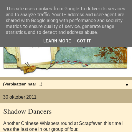
This site uses cookies from Google to deliver its services
and to analyze traffic. Your IP address and user-agent are
shared with Google along with performance and security
metrics to ensure quality of service, generate usage
statistics, and to detect and address abuse.
LEARN MORE
GOT IT
▼
30 oktober 2011
Shadow Dancers
Another Chinese Whispers round at Scrapfever, this time I
was the last one in our group of four.