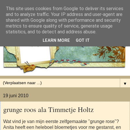
This site uses cookies from Google to deliver its services
and to analyze traffic. Your IP address and user-agent are
shared with Google along with performance and security
metrics to ensure quality of service, generate usage
statistics, and to detect and address abuse.
LEARN MORE
GOT IT
▼
19 juni 2010
grunge roos ala Timmetje Holtz
Wat vind je van mijn eerste zelfgemaakte "grunge rose"?
Anita heeft een heleboel bloemetjes voor me gestanst, en