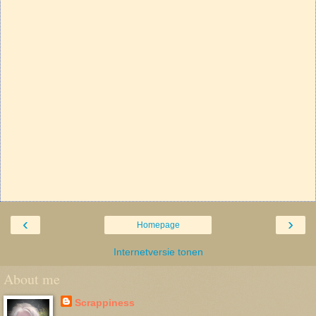
‹
›
Homepage
Internetversie tonen
About me
Scrappiness