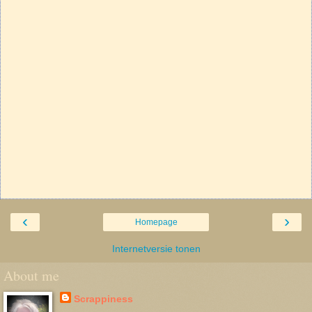
‹
›
Homepage
Internetversie tonen
About me
Scrappiness