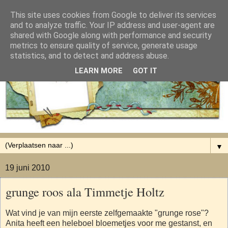
This site uses cookies from Google to deliver its services
and to analyze traffic. Your IP address and user-agent are
shared with Google along with performance and security
metrics to ensure quality of service, generate usage
statistics, and to detect and address abuse.
LEARN MORE
GOT IT
▼
19 juni 2010
grunge roos ala Timmetje Holtz
Wat vind je van mijn eerste zelfgemaakte "grunge rose"?
Anita heeft een heleboel bloemetjes voor me gestanst, en