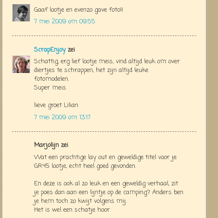
Gaaf lootje en evenzo gave foto!!
7 mei 2009 om 09:55
ScrapEnjoy
zei
Schattig, erg lief lootje meis, vind altijd leuk om over
diertjes te schrappen, het zijn altijd leuke
fotomodelen.
Super meis
lieve groet Lilian
7 mei 2009 om 13:17
Marjolijn zei
Wat een prachtige lay out en geweldige titel voor je
GR45 lootje, echt heel goed gevonden.
En deze is ook al zo leuk en een geweldig verhaal, zit
je poes dan aan een lijntje op de camping? Anders ben
je hem toch zo kwijt volgens mij.
Het is wel een schatje hoor.