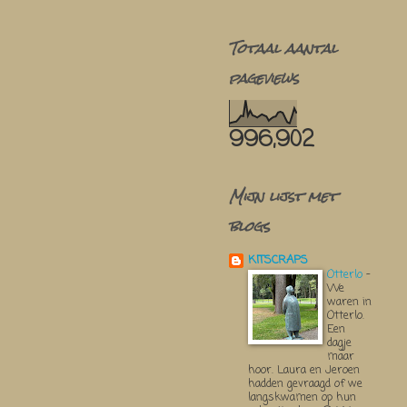
Totaal aantal
pageviews
996,902
Mijn lijst met
blogs
KITSCRAPS
Otterlo
-
We
waren in
Otterlo.
Een
dagje
maar
hoor. Laura en Jeroen
hadden gevraagd of we
langskwamen op hun