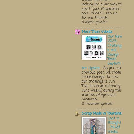
looking for a fun way to
spark your imagination
each month? Join us
for our *Monthl...
6 dagen geleden
More Than Words
Our New
2025
Challeng
e and
Design
Team
Septem
ber Update
-
As per our
previous post, we made
some changes to how
our challenge is run.
The challenge currently
runs weekly during the
months of April and
Septemb...
11 maanden geleden
Scrap Made in Touraine
Lost in
thought
- Mixed
media