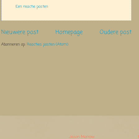
Een reactie posten
Nieuwere post
Homepage
Oudere post
Abonneren op:
Reacties posten (Atom)
Watermerk. Thema-afbeeldingen van
Jason Morrow
. Mogelijk gemaakt door