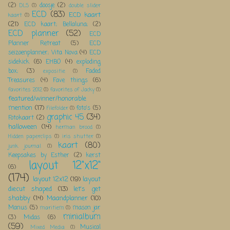
(2)
doosje
(2)
DLS
(1)
double slider
ECD
(83)
ECD kaart
kaart
(1)
(21)
ECD kaart; Bellaluna;
(2)
ECD planner
(52)
ECD
Planner Retreat
(5)
ECD
seizoenplanner; Vita Nova
(4)
ECD
sidekick
(6)
EHBO
(4)
exploding
box;
(3)
Faded
expositie
(1)
Treasures
(4)
Fave things
(6)
favorites 2012
(1)
favorites of Jacky
(1)
featured/winner/honorable
mention
(17)
foto's
(5)
Filefolder
(1)
graphic 45
(34)
Fotokaart
(2)
halloween
(14)
herman brood
(1)
Hidden paperclips
(1)
iris shutter
(1)
kaart
(80)
junk journal
(1)
Keepsakes by Esther
(2)
kerst
layout 12"x12"
(6)
(174)
layout 12x12
(19)
layout
diecut shaped
(13)
let's get
shabby
(14)
Maandplanner
(10)
Manus
(5)
mason jar
maritiem
(1)
minialbum
(3)
Midas
(6)
(59)
Musical
Mixed Media
(1)