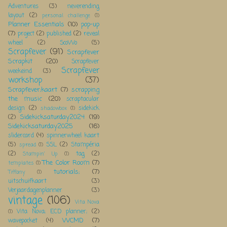
Adventures
(3)
neverending
layout
(2)
personal challenge
(1)
Planner Essentials
(10)
pop-up
(7)
project
(2)
published
(2)
reveal
wheel
(2)
ScoWo
(5)
Scrapfever
(91)
Scrapfever
Scrapkit
(20)
Scrapfever
Scrapfever
weekeind
(3)
workshop
(37)
Scrapfever;kaart
(7)
scrapping
the music
(20)
scraptacular
design
(2)
sidekick
shadowbox
(1)
Sidekicksaturday2024
(19)
(2)
Sidekicksaturday2025
(16)
slidercard
(4)
spinnerwheel kaart
(5)
SSL
(2)
Stampéria
spread
(1)
(2)
tag
(2)
Stampin' Up
(1)
The Color Room
(7)
templates
(1)
tutorials;
(7)
Tiffany
(1)
uitschuifkaart
(3)
Verjaardagenplanner
(3)
vintage
(106)
Vita Nova
Vita Nova; ECD planner;
(2)
(1)
WCMD
(7)
wavepocket
(4)