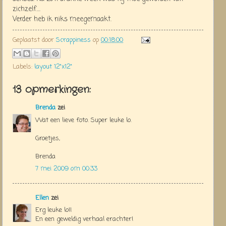
zichzelf....
Verder heb ik niks meegemaakt.
Geplaatst door
Scrappiness
op
00:18:00
Labels:
layout 12"x12"
13 opmerkingen:
Brenda
zei
Wat een lieve foto. Super leuke lo.
Groetjes,
Brenda
7 mei 2009 om 00:33
Ellen
zei
Erg leuke lo!!
En een geweldig verhaal erachter!