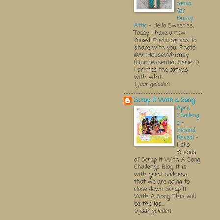
canva
for
Dusty
Attic
-
Hello Sweeties,
Today, I have a new
mixed-media canvas to
share with you. Photo:
@ArtHouseWhimsy
(Quintessential Serie 4)
I primed the canvas
with whit...
1 jaar geleden
Scrap It With a Song
April
Challeng
e -
Second
Reveal
-
Hello
friends
of Scrap It With A Song
Challenge Blog. It is
with great sadness
that we are going to
close down Scrap It
With A Song. This will
be the las...
9 jaar geleden