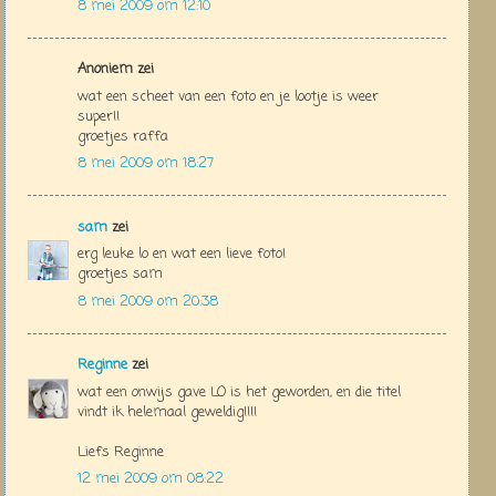
8 mei 2009 om 12:10
Anoniem zei
wat een scheet van een foto en je lootje is weer
super!!
groetjes raffa
8 mei 2009 om 18:27
sam
zei
erg leuke lo en wat een lieve foto!
groetjes sam
8 mei 2009 om 20:38
Reginne
zei
wat een onwijs gave LO is het geworden, en die titel
vindt ik helemaal geweldig!!!!
Liefs Reginne
12 mei 2009 om 08:22