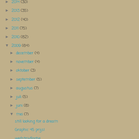
2014
(30)
►
2013
(35)
►
2012
(40)
►
2011
(75)
►
2010
(82)
►
2009
(64)
▼
december
(4)
►
november
(4)
►
oktober
(3)
►
september
(5)
►
augustus
(7)
►
juli
(5)
►
juni
(8)
►
mei
(7)
▼
still looking for a dream
Graphic 45 prijs!
wedstrijdlootje