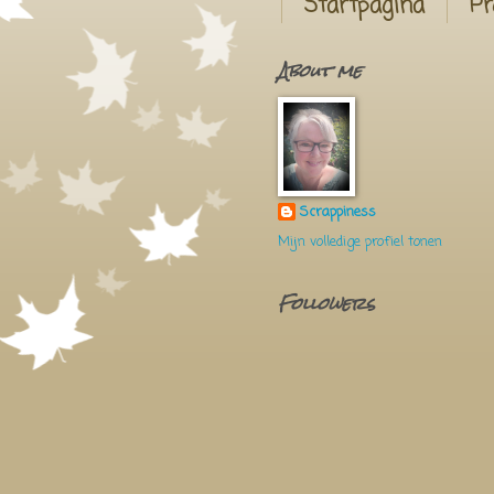
Startpagina
Pr
About me
Scrappiness
Mijn volledige profiel tonen
Followers