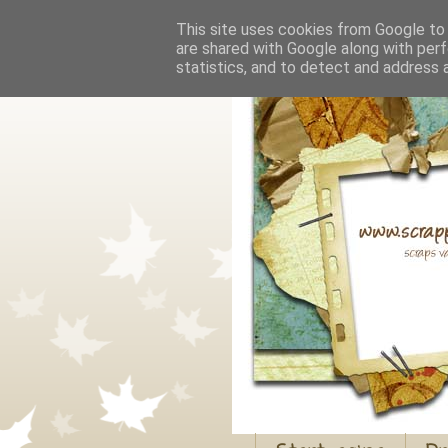
This site uses cookies from Google to d
are shared with Google along with perf
statistics, and to detect and address 