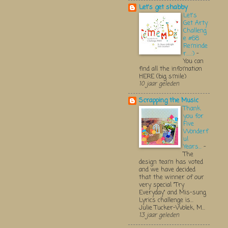
Let's get shabby
Let's
Get Arty
Challeng
e #68
Reminde
r.....:)
-
You can
find all the infomation
HERE (big smile)
10 jaar geleden
Scrapping the Music
Thank
you for
Five
Wonderf
ul
Years...
-
The
design team has voted
and we have decided
that the winner of our
very special "Try
Everyday" and Mis-sung
Lyrics challenge is...
Julie Tucker-Wolek, M...
13 jaar geleden