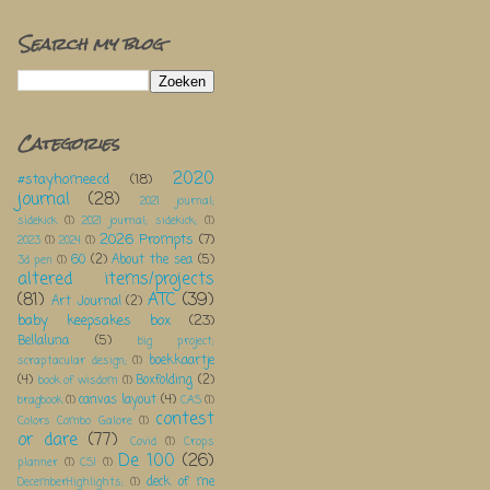
Search my blog
Categories
2020
#stayhomeecd
(18)
journal
(28)
2021 journal;
sidekick
(1)
2021 journal; sidekick;
(1)
2026 Prompts
(7)
2023
(1)
2024
(1)
60
(2)
About the sea
(5)
3d pen
(1)
altered items/projects
(81)
ATC
(39)
Art Journal
(2)
baby keepsakes box
(23)
Bellaluna
(5)
big project;
boekkaartje
scraptacular design;
(1)
(4)
Boxfolding
(2)
book of wisdom
(1)
canvas layout
(4)
bragbook
(1)
CAS
(1)
contest
Colors Combo Galore
(1)
or dare
(77)
Covid
(1)
Crops
De 100
(26)
planner
(1)
CSI
(1)
deck of me
DecemberHighlights;
(1)