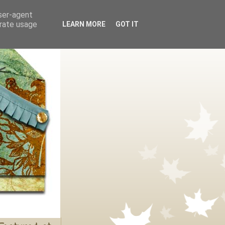
user-agent
erate usage
LEARN MORE
GOT IT