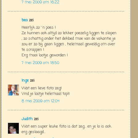
7 mei 2009 om 16:22
bea
zei
Heerlijk zo`n poes !
Ze kunnen ook altijd zo lekker poezelig liggen te slapen
, zo schattig onder het dekbed moe van de vakantie je
zou er zo bij gaan liggen , helemaal geweldig om over
te scrappen !
Erg mooi lootje geworden !
7 mei 2009 om 18:50
Inge
zei
Wat een lieve foto zeg!
Vind je lootje helemaal top!!
8 mei 2009 om 12:04
Judith
zei
Wat een super leuke foto is dat zeg... en je lo is ook
erg geslaagd...