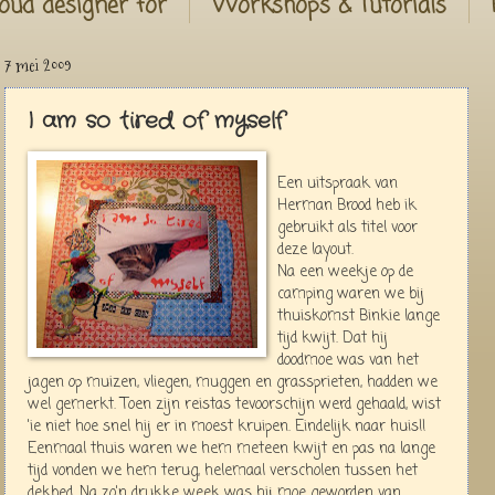
oud designer for
Workshops & Tutorials
7 mei 2009
I am so tired of myself
Een uitspraak van
Herman Brood heb ik
gebruikt als titel voor
deze layout.
Na een weekje op de
camping waren we bij
thuiskomst Binkie lange
tijd kwijt. Dat hij
doodmoe was van het
jagen op muizen, vliegen, muggen en grassprieten, hadden we
wel gemerkt. Toen zijn reistas tevoorschijn werd gehaald, wist
'ie niet hoe snel hij er in moest kruipen. Eindelijk naar huis!!
Eenmaal thuis waren we hem meteen kwijt en pas na lange
tijd vonden we hem terug, helemaal verscholen tussen het
dekbed. Na zo'n drukke week was hij moe geworden van