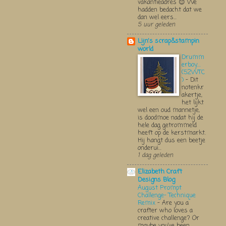
vakantieadres 😊 We
hadden bedacht dat we
dan wel eers...
5 uur geleden
Lijn's scrap&stampin
world
Drumm
erboy....
(52WTC
)
-
Dit
notenkr
akertje,
het lijkt
wel een oud mannetje,
is doodmoe nadat hij de
hele dag getrommeld
heeft op de kerstmarkt.
Hij hangt dus een beetje
onderui...
1 dag geleden
Elizabeth Craft
Designs Blog
August Prompt
Challenge- Technique
Remix
-
Are you a
crafter who loves a
creative challenge? Or
maybe you’ve been