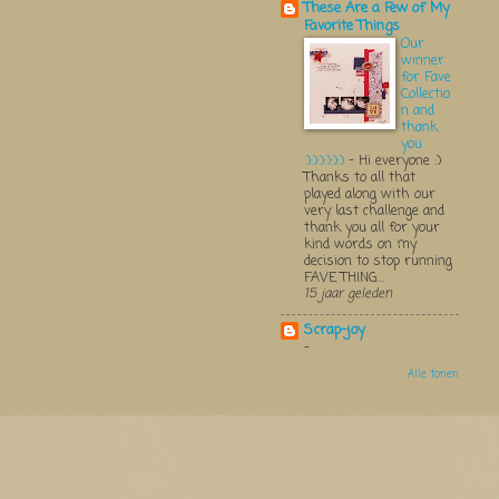
These Are a Few of My
Favorite Things
Our
winner
for Fave
Collectio
n and
thank
you
:):):):):):)
-
Hi everyone :)
Thanks to all that
played along with our
very last challenge and
thank you all for your
kind words on my
decision to stop running
FAVE THING...
15 jaar geleden
Scrap-joy
-
Alle tonen
Thema 