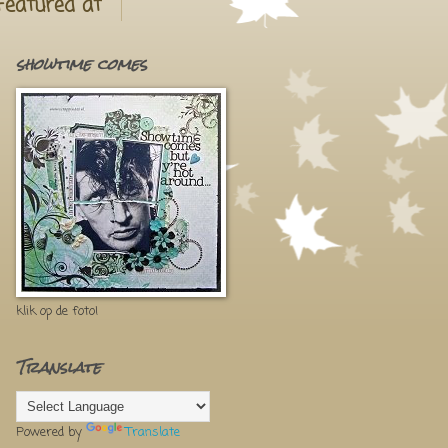
Featured at
showtime comes
klik op de foto!
Translate
Powered by
Translate