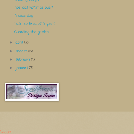
hoe laat komt de bus?
moederdag
I am so tired of myself
Guarding the garden
april
(7)
►
maart
(6)
►
februari
(1)
►
januari
(7)
►
Blogger
.