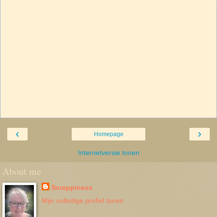
‹
›
Homepage
Internetversie tonen
About me
Scrappiness
Mijn volledige profiel tonen