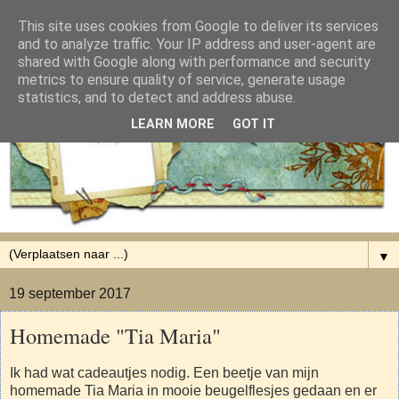
This site uses cookies from Google to deliver its services
and to analyze traffic. Your IP address and user-agent are
shared with Google along with performance and security
metrics to ensure quality of service, generate usage
statistics, and to detect and address abuse.
LEARN MORE
GOT IT
▼
19 september 2017
Homemade "Tia Maria"
Ik had wat cadeautjes nodig. Een beetje van mijn
homemade Tia Maria in mooie beugelflesjes gedaan en er