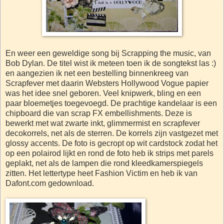
En weer een geweldige song bij Scrapping the music, van
Bob Dylan. De titel wist ik meteen toen ik de songtekst las :)
en aangezien ik net een bestelling binnenkreeg van
Scrapfever met daarin Websters Hollywood Vogue papier
was het idee snel geboren. Veel knipwerk, bling en een
paar bloemetjes toegevoegd. De prachtige kandelaar is een
chipboard die van scrap FX embellishments. Deze is
bewerkt met wat zwarte inkt, glimmermist en scrapfever
decokorrels, net als de sterren. De korrels zijn vastgezet met
glossy accents. De foto is gecropt op wit cardstock zodat het
op een polairod lijkt en rond de foto heb ik strips met parels
geplakt, net als de lampen die rond kleedkamerspiegels
zitten. Het lettertype heet Fashion Victim en heb ik van
Dafont.com gedownload.