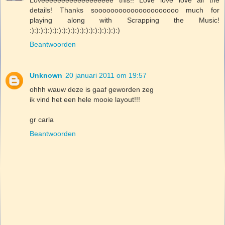
Loveeeeeeeeeeeeeeeeee this!! Love love love all the
details! Thanks sooooooooooooooooooooo much for
playing along with Scrapping the Music!
:):):):):):):):):):):):):):):):):):):):)
Beantwoorden
Unknown
20 januari 2011 om 19:57
ohhh wauw deze is gaaf geworden zeg
ik vind het een hele mooie layout!!!
gr carla
Beantwoorden