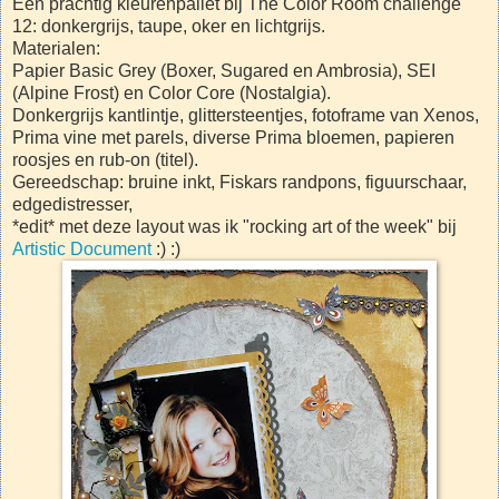
Een prachtig kleurenpallet bij The Color Room challenge
12: donkergrijs, taupe, oker en lichtgrijs.
Materialen:
Papier Basic Grey (Boxer, Sugared en Ambrosia), SEI
(Alpine Frost) en Color Core (Nostalgia).
Donkergrijs kantlintje, glittersteentjes, fotoframe van Xenos,
Prima vine met parels, diverse Prima bloemen, papieren
roosjes en rub-on (titel).
Gereedschap: bruine inkt, Fiskars randpons, figuurschaar,
edgedistresser,
*edit* met deze layout was ik "rocking art of the week" bij
Artistic Document
:) :)