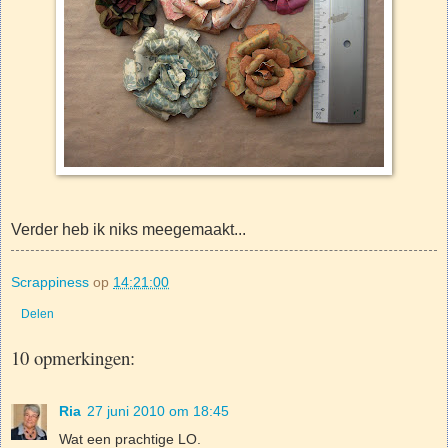
Verder heb ik niks meegemaakt...
Scrappiness
op
14:21:00
Delen
10 opmerkingen:
Ria
27 juni 2010 om 18:45
Wat een prachtige LO.