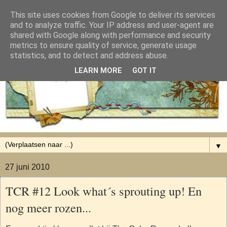
This site uses cookies from Google to deliver its services
and to analyze traffic. Your IP address and user-agent are
shared with Google along with performance and security
metrics to ensure quality of service, generate usage
statistics, and to detect and address abuse.
LEARN MORE
GOT IT
▼
27 juni 2010
TCR #12 Look what´s sprouting up! En
nog meer rozen...