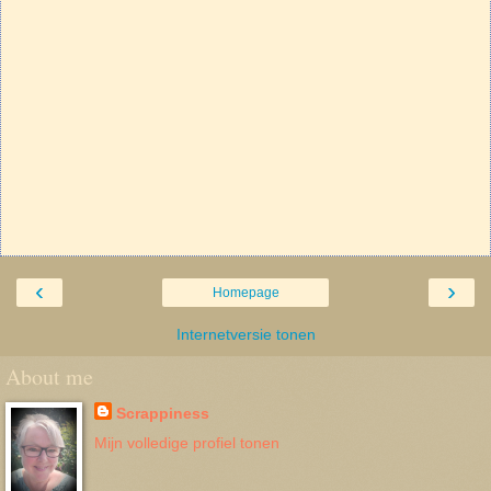
‹
›
Homepage
Internetversie tonen
About me
Scrappiness
Mijn volledige profiel tonen