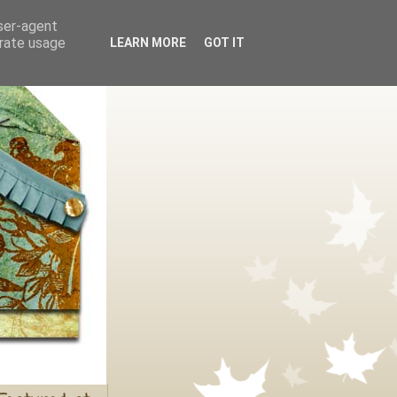
user-agent
erate usage
LEARN MORE
GOT IT