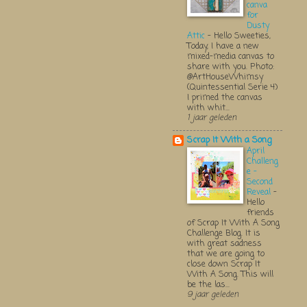
canva
for
Dusty
Attic
-
Hello Sweeties,
Today, I have a new
mixed-media canvas to
share with you. Photo:
@ArtHouseWhimsy
(Quintessential Serie 4)
I primed the canvas
with whit...
1 jaar geleden
Scrap It With a Song
April
Challeng
e -
Second
Reveal
-
Hello
friends
of Scrap It With A Song
Challenge Blog. It is
with great sadness
that we are going to
close down Scrap It
With A Song. This will
be the las...
9 jaar geleden