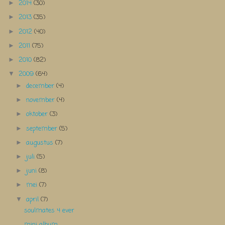
2014
(30)
►
2013
(35)
►
2012
(40)
►
2011
(75)
►
2010
(82)
►
2009
(64)
▼
december
(4)
►
november
(4)
►
oktober
(3)
►
september
(5)
►
augustus
(7)
►
juli
(5)
►
juni
(8)
►
mei
(7)
►
april
(7)
▼
soulmates 4 ever
mini album