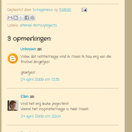
Geplaatst door
Scrappiness
op
11:06:00
Labels:
altered items/projects
3 opmerkingen:
Unknown
zei
Wow, dat notitiemapje vind ik mooi! Ik hou erg van die
frutsel dingetjes!
groetjes!
24 april 2009 om 13:35
Ellen
zei
Vind het erg leuke projecten!!
Vooral het inspiratiemapje is heel mooi!!
24 april 2009 om 20:04