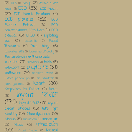
(2)
doosje
(2)
DLS
(1)
double slider
ECD
(83)
ECD kaart
kaart
(1)
(21)
ECD kaart; Bellaluna;
(2)
ECD planner
(52)
ECD
Planner Retreat
(5)
ECD
seizoenplanner; Vita Nova
(4)
ECD
sidekick
(6)
EHBO
(4)
exploding
box;
(3)
Faded
expositie
(1)
Treasures
(4)
Fave things
(6)
favorites 2012
(1)
favorites of Jacky
(1)
featured/winner/honorable
mention
(17)
foto's
(5)
Filefolder
(1)
graphic 45
(34)
Fotokaart
(2)
halloween
(14)
herman brood
(1)
Hidden paperclips
(1)
iris shutter
(1)
kaart
(80)
junk journal
(1)
Keepsakes by Esther
(2)
kerst
layout 12"x12"
(6)
(174)
layout 12x12
(19)
layout
diecut shaped
(13)
let's get
shabby
(14)
Maandplanner
(10)
Manus
(5)
mason jar
maritiem
(1)
minialbum
(3)
Midas
(6)
(59)
Musical
Mixed Media
(1)