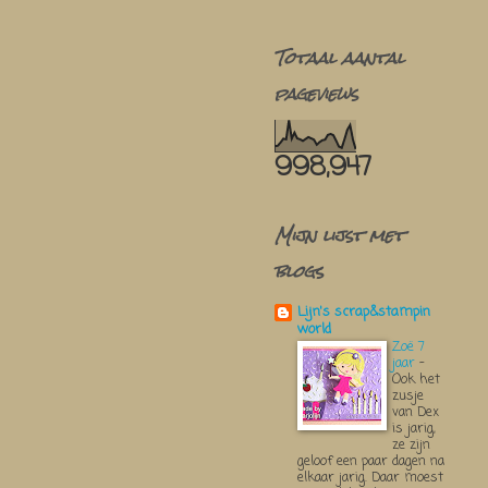
Totaal aantal
pageviews
998,947
Mijn lijst met
blogs
Lijn's scrap&stampin
world
Zoë 7
jaar
-
Ook het
zusje
van Dex
is jarig,
ze zijn
geloof een paar dagen na
elkaar jarig. Daar moest