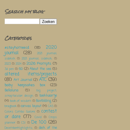
Search my blog
Categories
2020
#stayhomeecd
(18)
journal
(28)
2021 journal;
sidekick
(1)
2021 journal; sidekick;
(1)
2026 Prompts
(7)
2023
(1)
2024
(1)
60
(2)
About the sea
(5)
3d pen
(1)
altered items/projects
(81)
ATC
(39)
Art Journal
(2)
baby keepsakes box
(23)
Bellaluna
(5)
big project;
boekkaartje
scraptacular design;
(1)
(4)
Boxfolding
(2)
book of wisdom
(1)
canvas layout
(4)
bragbook
(1)
CAS
(1)
contest
Colors Combo Galore
(1)
or dare
(77)
Covid
(1)
Crops
De 100
(26)
planner
(1)
CSI
(1)
deck of me
DecemberHighlights;
(1)