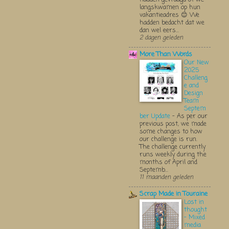
langskwamen op hun
vakantieadres 😊 We
hadden bedacht dat we
dan wel eers...
2 dagen geleden
More Than Words
Our New
2025
Challeng
e and
Design
Team
Septem
ber Update
-
As per our
previous post, we made
some changes to how
our challenge is run.
The challenge currently
runs weekly during the
months of April and
Septemb...
11 maanden geleden
Scrap Made in Touraine
Lost in
thought
- Mixed
media