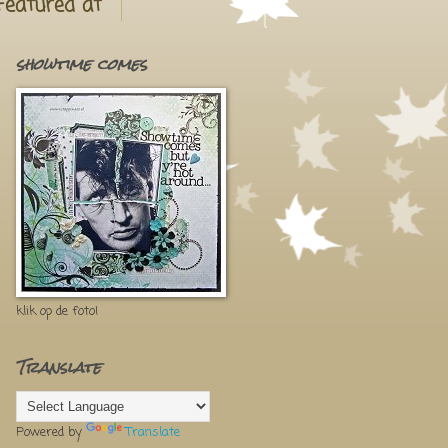
Featured at
showtime comes
klik op de foto!
Translate
Powered by
Translate