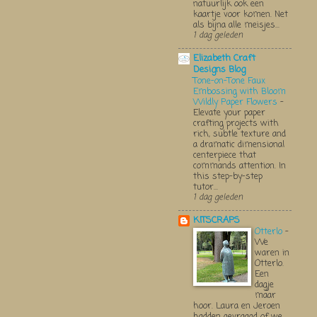
natuurlijk ook een
kaartje voor komen. Net
als bijna alle meisjes...
1 dag geleden
Elizabeth Craft
Designs Blog
Tone-on-Tone Faux
Embossing with Bloom
Wildly Paper Flowers
-
Elevate your paper
crafting projects with
rich, subtle texture and
a dramatic dimensional
centerpiece that
commands attention. In
this step-by-step
tutor...
1 dag geleden
KITSCRAPS
Otterlo
-
We
waren in
Otterlo.
Een
dagje
maar
hoor. Laura en Jeroen
hadden gevraagd of we