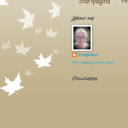
Startpagina
Pr
About me
Scrappiness
Mijn volledige profiel tonen
Followers