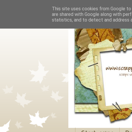
This site uses cookies from Google to d
are shared with Google along with perf
statistics, and to detect and address 