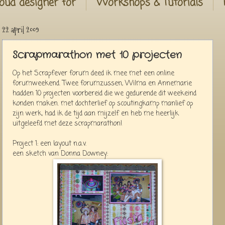
oud designer for
Workshops & Tutorials
22 april 2009
Scrapmarathon met 10 projecten
Op het Scrapfever forum deed ik mee met een online
forumweekend. Twee forumzussen, Wilma en Annemarie
hadden 10 projecten voorbereid die we gedurende dit weekeind
konden maken. met dochterlief op scoutingkamp manlief op
zijn werk, had ik de tijd aan mijzelf en heb me heerlijk
uitgeleefd met deze scrapmarathon!
Project 1: een layout n.a.v.
een sketch van Donna Downey: