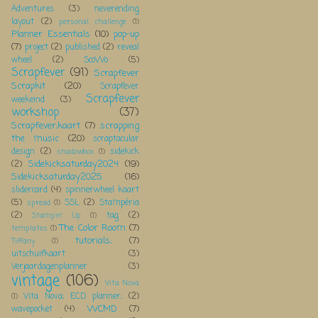
Adventures
(3)
neverending
layout
(2)
personal challenge
(1)
Planner Essentials
(10)
pop-up
(7)
project
(2)
published
(2)
reveal
wheel
(2)
ScoWo
(5)
Scrapfever
(91)
Scrapfever
Scrapkit
(20)
Scrapfever
Scrapfever
weekeind
(3)
workshop
(37)
Scrapfever;kaart
(7)
scrapping
the music
(20)
scraptacular
design
(2)
sidekick
shadowbox
(1)
Sidekicksaturday2024
(19)
(2)
Sidekicksaturday2025
(16)
slidercard
(4)
spinnerwheel kaart
(5)
SSL
(2)
Stampéria
spread
(1)
(2)
tag
(2)
Stampin' Up
(1)
The Color Room
(7)
templates
(1)
tutorials;
(7)
Tiffany
(1)
uitschuifkaart
(3)
Verjaardagenplanner
(3)
vintage
(106)
Vita Nova
Vita Nova; ECD planner;
(2)
(1)
WCMD
(7)
wavepocket
(4)