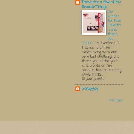
These Are a Few of My
Favorite Things
Our
winner
for Fave
Collectio
n and
thank
you
:):):):):):)
-
Hi everyone :)
Thanks to all that
played along with our
very last challenge and
thank you all for your
kind words on my
decision to stop running
FAVE THING...
15 jaar geleden
Scrap-joy
-
Alle tonen