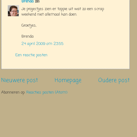
Brenda
zei
Je projectjes zien er toppie uit wat zo een scrap
weekend niet allemaal kan doen.
Groetjes,
Brenda
24 april 2009 om 23:55
Een reactie posten
Nieuwere post
Homepage
Oudere post
Abonneren op:
Reacties posten (Atom)