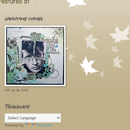
Featured at
showtime comes
klik op de foto!
Translate
Powered by
Translate