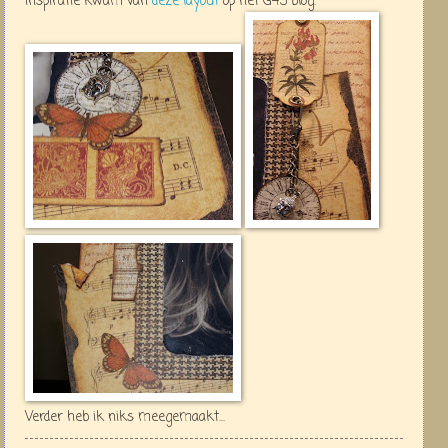
inspiratie kwam van
deze layout
op het G45 blog.
Verder heb ik niks meegemaakt...