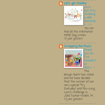
Let's get shabby
Let's
Get Arty
Challeng
e #68
Reminde
r.....:)
-
You can
find all the infomation
HERE (big smile)
10 jaar geleden
Scrapping the Music
Thank
you for
Five
Wonderf
ul
Years...
-
The
design team has voted
and we have decided
that the winner of our
very special "Try
Everyday" and Mis-sung
Lyrics challenge is...
Julie Tucker-Wolek, M...
13 jaar geleden