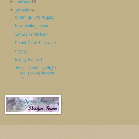
februari
(1)
►
januari
(7)
▼
Ik ben "ge-foto-tagged"
Neverending Layout
Canvas in "old look"
Do not Disturb {please}
Prijsje!!
Family Portrait
Joepie! Ik was spotlight
designer bij Graphic
45