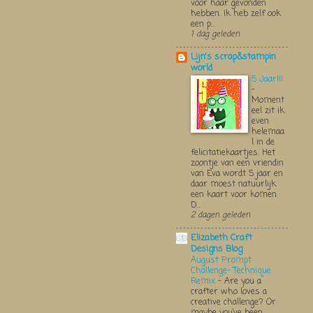
voor haar gevonden
hebben. Ik heb zelf ook
een p...
1 dag geleden
Lijn's scrap&stampin
world
5 Jaar!!!
-
Moment
eel zit ik
even
helemaa
l in de
felicitatiekaartjes. Het
zoontje van een vriendin
van Eva wordt 5 jaar en
daar moest natuurlijk
een kaart voor komen.
D...
2 dagen geleden
Elizabeth Craft
Designs Blog
August Prompt
Challenge- Technique
Remix
-
Are you a
crafter who loves a
creative challenge? Or
maybe you’ve been