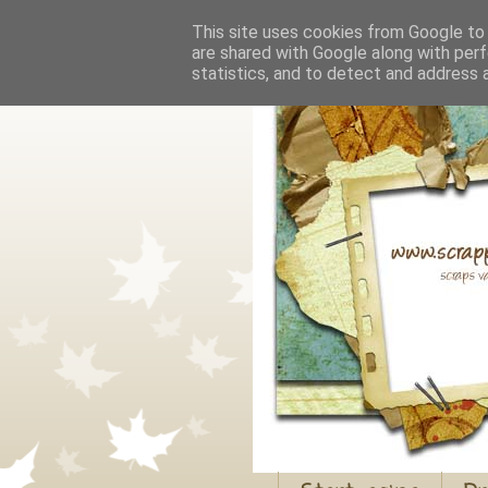
This site uses cookies from Google to d
are shared with Google along with perf
statistics, and to detect and address 