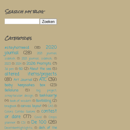
Search my blog
Categories
2020
#stayhomeecd
(18)
journal
(28)
2021 journal;
sidekick
(1)
2021 journal; sidekick;
(1)
2026 Prompts
(7)
2023
(1)
2024
(1)
60
(2)
About the sea
(5)
3d pen
(1)
altered items/projects
(81)
ATC
(39)
Art Journal
(2)
baby keepsakes box
(23)
Bellaluna
(5)
big project;
boekkaartje
scraptacular design;
(1)
(4)
Boxfolding
(2)
book of wisdom
(1)
canvas layout
(4)
bragbook
(1)
CAS
(1)
contest
Colors Combo Galore
(1)
or dare
(77)
Covid
(1)
Crops
De 100
(26)
planner
(1)
CSI
(1)
deck of me
DecemberHighlights;
(1)