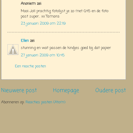
Anoniem zei
Mooi Jo!! prachtig fotolijst je zo met G45 en de foto
past super.. xx Tamara
23 januari 2009 om 22:19
Ellen
zei
stunning en wat passen de kindjes goed bij dat papier
27 januari 2009 om 10:45
Een reactie posten
Nieuwere post
Homepage
Oudere post
Abonneren op:
Reacties posten (Atom)