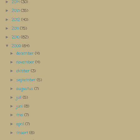
2014
(30)
►
2013
(35)
►
2012
(40)
►
2011
(75)
►
2010
(82)
►
2009
(64)
▼
december
(4)
►
november
(4)
►
oktober
(3)
►
september
(5)
►
augustus
(7)
►
juli
(5)
►
juni
(8)
►
mei
(7)
►
april
(7)
►
maart
(6)
►