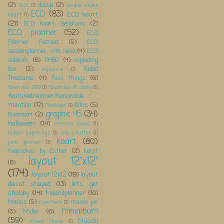
(2)
doosje
(2)
DLS
(1)
double slider
ECD
(83)
ECD kaart
kaart
(1)
(21)
ECD kaart; Bellaluna;
(2)
ECD planner
(52)
ECD
Planner Retreat
(5)
ECD
seizoenplanner; Vita Nova
(4)
ECD
sidekick
(6)
EHBO
(4)
exploding
box;
(3)
Faded
expositie
(1)
Treasures
(4)
Fave things
(6)
favorites 2012
(1)
favorites of Jacky
(1)
featured/winner/honorable
mention
(17)
foto's
(5)
Filefolder
(1)
graphic 45
(34)
Fotokaart
(2)
halloween
(14)
herman brood
(1)
Hidden paperclips
(1)
iris shutter
(1)
kaart
(80)
junk journal
(1)
Keepsakes by Esther
(2)
kerst
layout 12"x12"
(6)
(174)
layout 12x12
(19)
layout
diecut shaped
(13)
let's get
shabby
(14)
Maandplanner
(10)
Manus
(5)
mason jar
maritiem
(1)
minialbum
(3)
Midas
(6)
(59)
Musical
Mixed Media
(1)