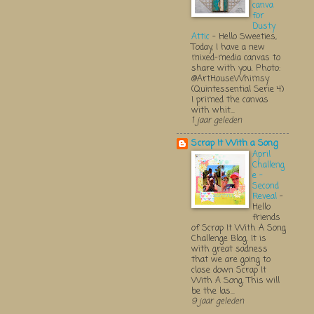
canva
for
Dusty
Attic
-
Hello Sweeties,
Today, I have a new
mixed-media canvas to
share with you. Photo:
@ArtHouseWhimsy
(Quintessential Serie 4)
I primed the canvas
with whit...
1 jaar geleden
Scrap It With a Song
April
Challeng
e -
Second
Reveal
-
Hello
friends
of Scrap It With A Song
Challenge Blog. It is
with great sadness
that we are going to
close down Scrap It
With A Song. This will
be the las...
9 jaar geleden