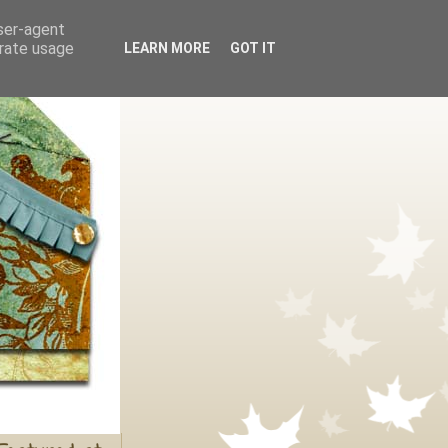
user-agent
erate usage
LEARN MORE
GOT IT