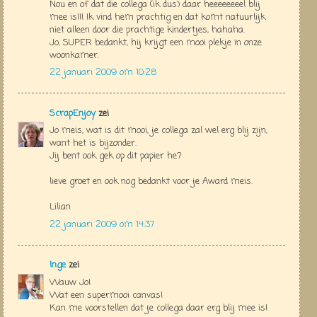
Nou en of dat die collega (ik dus) daar heeeeeeeel blij
mee is!!! Ik vind hem prachtig en dat komt natuurlijk
niet alleen door die prachtige kindertjes, hahaha.
Jo, SUPER bedankt, hij krijgt een mooi plekje in onze
woonkamer.
22 januari 2009 om 10:28
ScrapEnjoy
zei
Jo meis, wat is dit mooi, je collega zal wel erg blij zijn,
want het is bijzonder.
Jij bent ook gek op dit papier he?
lieve groet en ook nog bedankt voor je Award meis.
Lilian
22 januari 2009 om 14:37
Inge
zei
Wauw Jo!
Wat een supermooi canvas!
Kan me voorstellen dat je collega daar erg blij mee is!