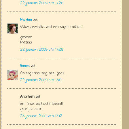
22 januari 2009 om 17:26
Mazina
zei
Wow, geweldig, wat een super cadeau!!
groeten
Mazina
22 januari 2009 om 17:29
linnes
zei
Oh erg mooi zeg, heel gaaf.
22 januari 2009 om 18:04
Anoniem zei
erg mooi zeg! schitterend!
groetjes sam
23 januari 2009 om 13:12