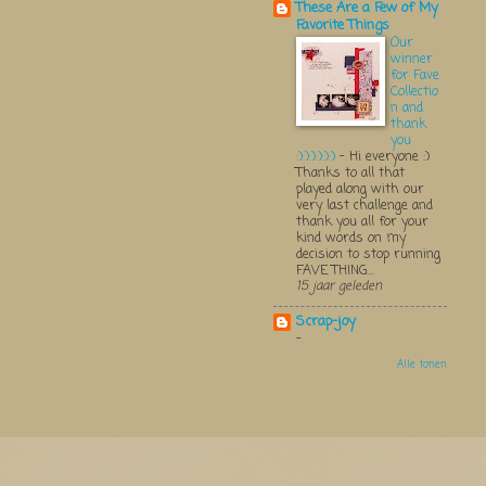
These Are a Few of My
Favorite Things
Our
winner
for Fave
Collectio
n and
thank
you
:):):):):):)
-
Hi everyone :)
Thanks to all that
played along with our
very last challenge and
thank you all for your
kind words on my
decision to stop running
FAVE THING...
15 jaar geleden
Scrap-joy
-
Alle tonen