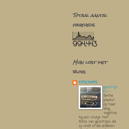
Totaal aantal
pageviews
994,443
Mijn lijst met
blogs
KITSCRAPS
gezichtje
(s)
-
Bettie
plaatst
op haar
blog
regelma
tig een stukje met
foto’s van gezichtjes die
zij vindt of die anderen