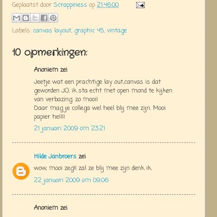
Geplaatst door
Scrappiness
op
21:46:00
Labels:
canvas layout
,
graphic 45
,
vintage
10 opmerkingen:
Anoniem zei
Jeetje wat een prachtige lay out,canvas is dat
geworden JO, ik sta echt met open mond te kijken
van verbazing. zo mooi!
Daar mag je collega wel heel blij mee zijn. Mooi
papier he!!!!
21 januari 2009 om 23:21
Hilde Janbroers
zei
wow, mooi zeg!! zal ze blij mee zijn denk ik.
22 januari 2009 om 09:06
Anoniem zei