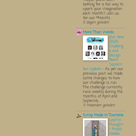
looking for a fun way to
spark your imagination
each month? Join us
for our *Monthl...
5 dagen geleden
More Than Words
Our New
2025
Challeng
e and
Design
Team
Septem
ber Update
-
As per our
previous post, we made
some changes to how
our challenge is run.
The challenge currently
runs weekly during the
months of April and
Septemb...
11 maanden geleden
Scrap Made in Touraine
Lost in
thought
- Mixed
media