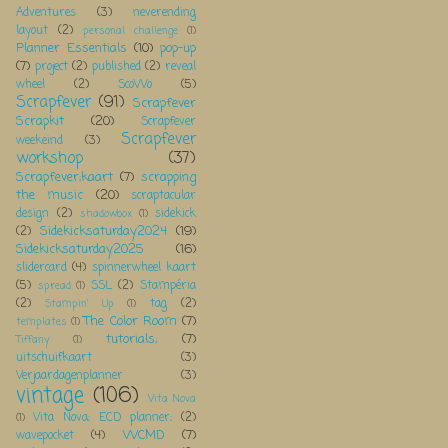
Adventures
(3)
neverending
layout
(2)
personal challenge
(1)
Planner Essentials
(10)
pop-up
(7)
project
(2)
published
(2)
reveal
wheel
(2)
ScoWo
(5)
Scrapfever
(91)
Scrapfever
Scrapkit
(20)
Scrapfever
Scrapfever
weekeind
(3)
workshop
(37)
Scrapfever;kaart
(7)
scrapping
the music
(20)
scraptacular
design
(2)
sidekick
shadowbox
(1)
Sidekicksaturday2024
(19)
(2)
Sidekicksaturday2025
(16)
slidercard
(4)
spinnerwheel kaart
(5)
SSL
(2)
Stampéria
spread
(1)
(2)
tag
(2)
Stampin' Up
(1)
The Color Room
(7)
templates
(1)
tutorials;
(7)
Tiffany
(1)
uitschuifkaart
(3)
Verjaardagenplanner
(3)
vintage
(106)
Vita Nova
Vita Nova; ECD planner;
(2)
(1)
WCMD
(7)
wavepocket
(4)