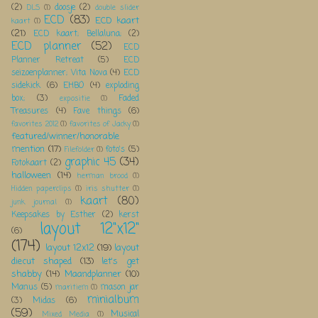
(2)
doosje
(2)
DLS
(1)
double slider
ECD
(83)
ECD kaart
kaart
(1)
(21)
ECD kaart; Bellaluna;
(2)
ECD planner
(52)
ECD
Planner Retreat
(5)
ECD
seizoenplanner; Vita Nova
(4)
ECD
sidekick
(6)
EHBO
(4)
exploding
box;
(3)
Faded
expositie
(1)
Treasures
(4)
Fave things
(6)
favorites 2012
(1)
favorites of Jacky
(1)
featured/winner/honorable
mention
(17)
foto's
(5)
Filefolder
(1)
graphic 45
(34)
Fotokaart
(2)
halloween
(14)
herman brood
(1)
Hidden paperclips
(1)
iris shutter
(1)
kaart
(80)
junk journal
(1)
Keepsakes by Esther
(2)
kerst
layout 12"x12"
(6)
(174)
layout 12x12
(19)
layout
diecut shaped
(13)
let's get
shabby
(14)
Maandplanner
(10)
Manus
(5)
mason jar
maritiem
(1)
minialbum
(3)
Midas
(6)
(59)
Musical
Mixed Media
(1)