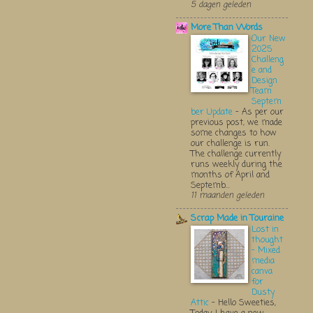
5 dagen geleden
More Than Words
Our New
2025
Challeng
e and
Design
Team
Septem
ber Update
-
As per our
previous post, we made
some changes to how
our challenge is run.
The challenge currently
runs weekly during the
months of April and
Septemb...
11 maanden geleden
Scrap Made in Touraine
Lost in
thought
- Mixed
media
canva
for
Dusty
Attic
-
Hello Sweeties,