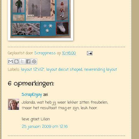
Geplaatst door
Scrappiness
op
10:46:00
Labels:
layout 12"x12"
,
layout diecut shaped
,
neverending layout
6 opmerkingen:
ScrapEnjoy
zei
Jolanda, wat heb jij weer lekker zitten freubelen,
maar het resultaat mag er zijn, leuk hoor.
lieve groet Lilian
25 januari 2009 om 12:16