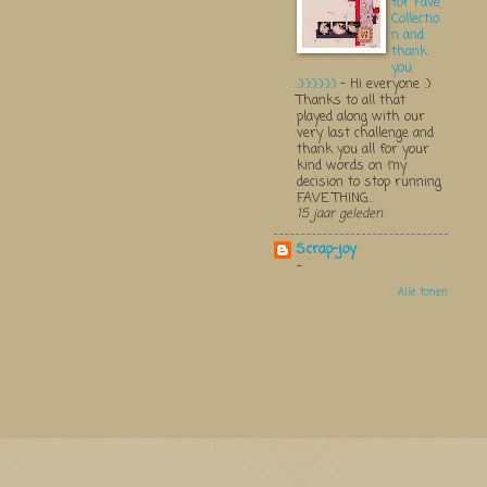
for Fave
Collectio
n and
thank
you
:):):):):):)
-
Hi everyone :)
Thanks to all that
played along with our
very last challenge and
thank you all for your
kind words on my
decision to stop running
FAVE THING...
15 jaar geleden
Scrap-joy
-
Alle tonen