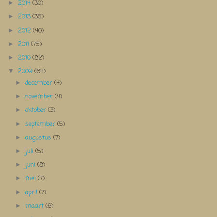
2014
(30)
►
2013
(35)
►
2012
(40)
►
2011
(75)
►
2010
(82)
►
2009
(64)
▼
december
(4)
►
november
(4)
►
oktober
(3)
►
september
(5)
►
augustus
(7)
►
juli
(5)
►
juni
(8)
►
mei
(7)
►
april
(7)
►
maart
(6)
►