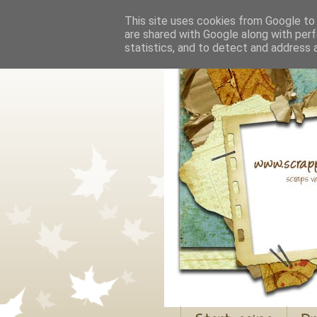
This site uses cookies from Google to d
are shared with Google along with perf
statistics, and to detect and address 