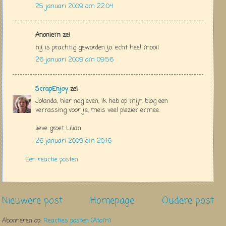
25 januari 2009 om 22:04
Anoniem zei
hij is prachtig geworden jo. echt heel mooi!
26 januari 2009 om 09:56
ScrapEnjoy
zei
Jolanda, hier nog even, ik heb op mijn blog een
verrassing voor je, meis veel plezier ermee.
lieve groet Lilian
26 januari 2009 om 20:16
Een reactie posten
Nieuwere post
Homepage
Oudere post
Abonneren op:
Reacties posten (Atom)