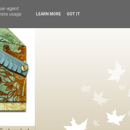
user-agent
erate usage
LEARN MORE
GOT IT