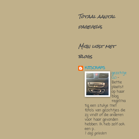
Totaal aantal
pageviews
Mijn lijst met
blogs
KITSCRAPS
gezichtje
(s)
-
Bettie
plaatst
op haar
blog
regelma
tig een stukje met
foto’s van gezichtjes die
zij vindt of die anderen
voor haar gevonden
hebben. Ik heb zelf ook
een p...
1 dag geleden