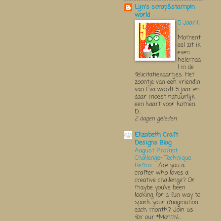
Lijn's scrap&stampin
world
5 Jaar!!!
-
Moment
eel zit ik
even
helemaa
l in de
felicitatiekaartjes. Het
zoontje van een vriendin
van Eva wordt 5 jaar en
daar moest natuurlijk
een kaart voor komen.
D...
2 dagen geleden
Elizabeth Craft
Designs Blog
August Prompt
Challenge- Technique
Remix
-
Are you a
crafter who loves a
creative challenge? Or
maybe you’ve been
looking for a fun way to
spark your imagination
each month? Join us
for our *Monthl...