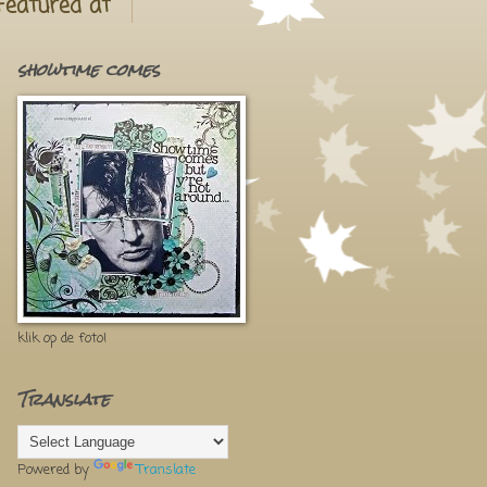
Featured at
showtime comes
klik op de foto!
Translate
Powered by
Translate