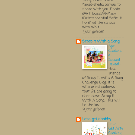
Today, I have a new
mixed-media canvas to
share with you. Photo:
@ArtHouseWhimsy
(Quintessential Serie 4)
I primed the canvas
with whit...
1 jaar geleden
Scrap It With a Song
April
Challeng
e -
Second
Reveal
-
Hello
friends
of Scrap It With A Song
Challenge Blog. It is
with great sadness
that we are going to
close down Scrap It
With A Song. This will
be the las...
9 jaar geleden
Let's get shabby
Let's
Get Arty
Challeng