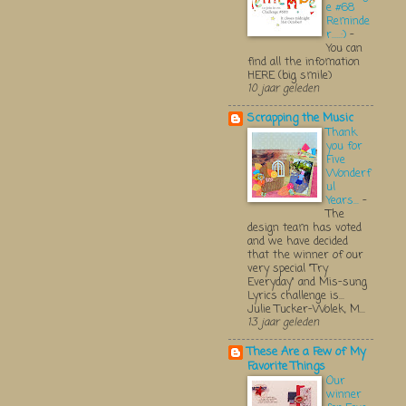
e #68
Reminde
r.....:)
-
You can
find all the infomation
HERE (big smile)
10 jaar geleden
Scrapping the Music
Thank
you for
Five
Wonderf
ul
Years...
-
The
design team has voted
and we have decided
that the winner of our
very special "Try
Everyday" and Mis-sung
Lyrics challenge is...
Julie Tucker-Wolek, M...
13 jaar geleden
These Are a Few of My
Favorite Things
Our
winner