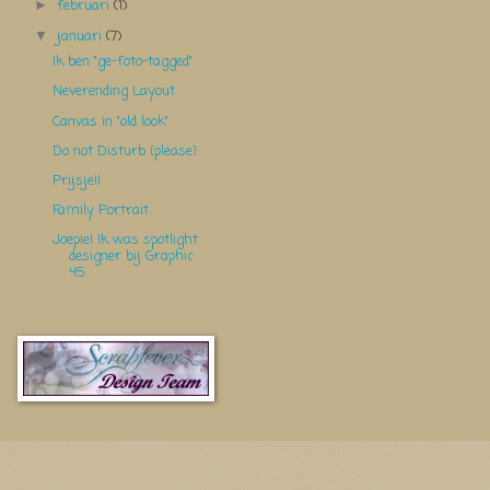
februari
(1)
►
januari
(7)
▼
Ik ben "ge-foto-tagged"
Neverending Layout
Canvas in "old look"
Do not Disturb {please}
Prijsje!!
Family Portrait
Joepie! Ik was spotlight
designer bij Graphic
45