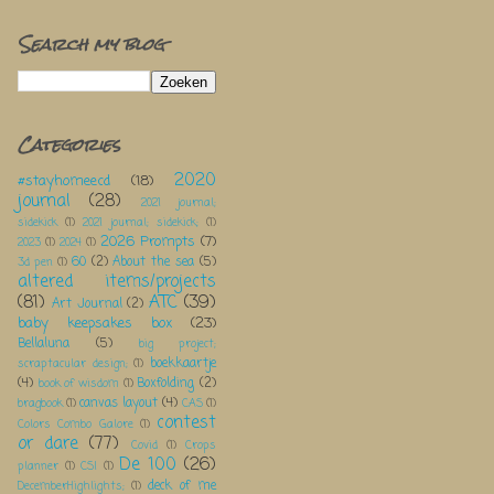
Search my blog
Categories
2020
#stayhomeecd
(18)
journal
(28)
2021 journal;
sidekick
(1)
2021 journal; sidekick;
(1)
2026 Prompts
(7)
2023
(1)
2024
(1)
60
(2)
About the sea
(5)
3d pen
(1)
altered items/projects
(81)
ATC
(39)
Art Journal
(2)
baby keepsakes box
(23)
Bellaluna
(5)
big project;
boekkaartje
scraptacular design;
(1)
(4)
Boxfolding
(2)
book of wisdom
(1)
canvas layout
(4)
bragbook
(1)
CAS
(1)
contest
Colors Combo Galore
(1)
or dare
(77)
Covid
(1)
Crops
De 100
(26)
planner
(1)
CSI
(1)
deck of me
DecemberHighlights;
(1)