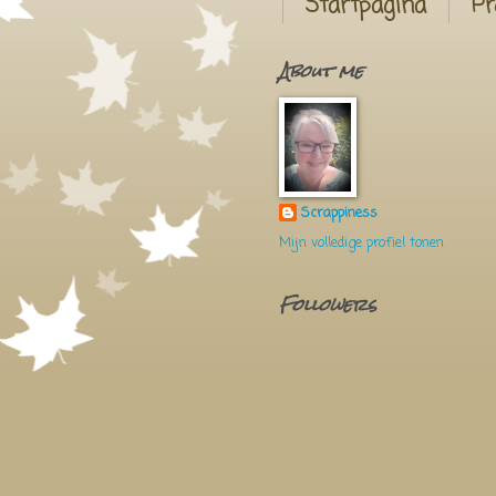
Startpagina
Pr
About me
Scrappiness
Mijn volledige profiel tonen
Followers