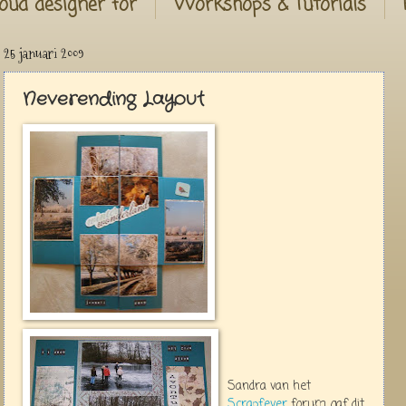
oud designer for
Workshops & Tutorials
25 januari 2009
Neverending Layout
Sandra van het
Scrapfever
forum gaf dit