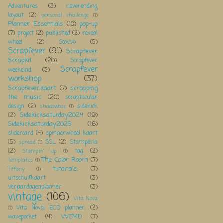
Adventures
(3)
neverending
layout
(2)
personal challenge
(1)
Planner Essentials
(10)
pop-up
(7)
project
(2)
published
(2)
reveal
wheel
(2)
ScoWo
(5)
Scrapfever
(91)
Scrapfever
Scrapkit
(20)
Scrapfever
Scrapfever
weekeind
(3)
workshop
(37)
Scrapfever;kaart
(7)
scrapping
the music
(20)
scraptacular
design
(2)
sidekick
shadowbox
(1)
Sidekicksaturday2024
(19)
(2)
Sidekicksaturday2025
(16)
slidercard
(4)
spinnerwheel kaart
(5)
SSL
(2)
Stampéria
spread
(1)
(2)
tag
(2)
Stampin' Up
(1)
The Color Room
(7)
templates
(1)
tutorials;
(7)
Tiffany
(1)
uitschuifkaart
(3)
Verjaardagenplanner
(3)
vintage
(106)
Vita Nova
Vita Nova; ECD planner;
(2)
(1)
WCMD
(7)
wavepocket
(4)