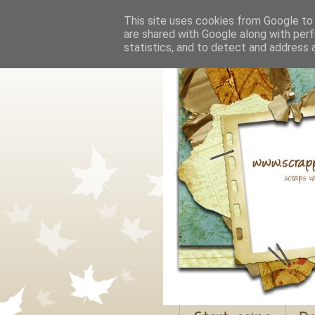
This site uses cookies from Google to d
are shared with Google along with perf
statistics, and to detect and address 