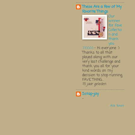
These Are a Few of My
Favorite Things
Our
winner
for Fave
Collectio
n and
thank
you
:):):):):):)
-
Hi everyone :)
Thanks to all that
played along with our
very last challenge and
thank you all for your
kind words on my
decision to stop running
FAVE THING...
15 jaar geleden
Scrap-joy
-
Alle tonen