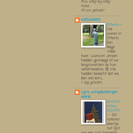
this step-by-step
tutor...
16 uur geleden
KITSCRAPS
Otterlo
-
We
waren in
Otterlo.
Een
dagje
maar
hoor. Laura en Jeroen
hadden gevraagd of we
langskwamen op hun
vakantieadres 😊 We
hadden bedacht dat we
dan wel eers...
1 dag geleden
Lijn's scrap&stampin
world
Drumm
erboy....
(52WTC
)
-
Dit
notenkr
akertje,
het lijkt
wel een oud mannetje,