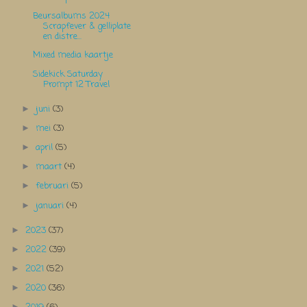
Beursalbums 2024
Scrapfever & gelliplate
en distre...
Mixed media kaartje
Sidekick Saturday
Prompt 12 Travel
juni
(3)
►
mei
(3)
►
april
(5)
►
maart
(4)
►
februari
(5)
►
januari
(4)
►
2023
(37)
►
2022
(39)
►
2021
(52)
►
2020
(36)
►
►