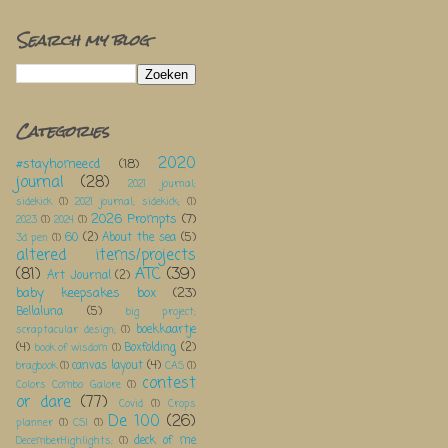
Search my blog
Categories
2020
#stayhomeecd
(18)
journal
(28)
2021 journal;
sidekick
(1)
2021 journal; sidekick;
(1)
2026 Prompts
(7)
2023
(1)
2024
(1)
60
(2)
About the sea
(5)
3d pen
(1)
altered items/projects
(81)
ATC
(39)
Art Journal
(2)
baby keepsakes box
(23)
Bellaluna
(5)
big project;
boekkaartje
scraptacular design;
(1)
(4)
Boxfolding
(2)
book of wisdom
(1)
canvas layout
(4)
bragbook
(1)
CAS
(1)
contest
Colors Combo Galore
(1)
or dare
(77)
Covid
(1)
Crops
De 100
(26)
planner
(1)
CSI
(1)
deck of me
DecemberHighlights;
(1)