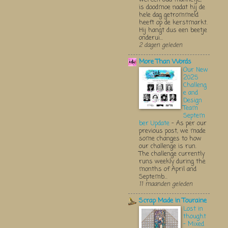
is doodmoe nadat hij de
hele dag getrommeld
heeft op de kerstmarkt.
Hij hangt dus een beetje
onderui...
2 dagen geleden
More Than Words
Our New
2025
Challeng
e and
Design
Team
Septem
ber Update
-
As per our
previous post, we made
some changes to how
our challenge is run.
The challenge currently
runs weekly during the
months of April and
Septemb...
11 maanden geleden
Scrap Made in Touraine
Lost in
thought
- Mixed