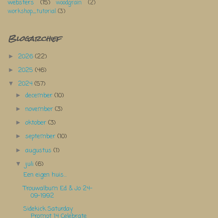
websters
(15)
woodgrain
(2)
workshop_tutorial
(3)
Blogarchief
2026
(22)
►
2025
(46)
►
2024
(57)
▼
december
(10)
►
november
(3)
►
oktober
(3)
►
september
(10)
►
augustus
(1)
►
juli
(6)
▼
Een eigen huis...
Trouwalbum Ed & Jo 24-
09-1992
Sidekick Saturday
Prompt 14 Celebrate