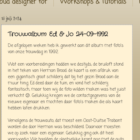
oud designer for
Workshops & Tutorials
13 juli 2024
Trouwalbum Ed & Jo 24-09-1992
De afgelopen weken heb ik gewerkt aan dit album met foto's
van onze trouwdag in 1992.
Wat een voorbereidingen hadden we destijds, de bruiloft stond
in het teken van Herman Brood: de kaart is een afdruk van
een gigantisch groot schilderij dat bij het gezin Brood aan de
muur hing. Ed deed daar de tuin, en vond het schilderij
fantastisch, maar toen wij de foto wilden maken was het juist
verkocht 😕. Gelukkig kregen we de contactgegevens van de
nieuwe eigenaar en mochten daar foto's maken die als kaart
hebben laten drukken.
Vervolgens de trouwauto, dat moest een Oost-Duitse Trabant
worden die door Herman was beschilderd. Daarvoor moesten
we op zoek naar een eigenaar. Gelukkig ging ook dit heel
voorspoedig. We haalden de plaatselijke krant nog met de auto.