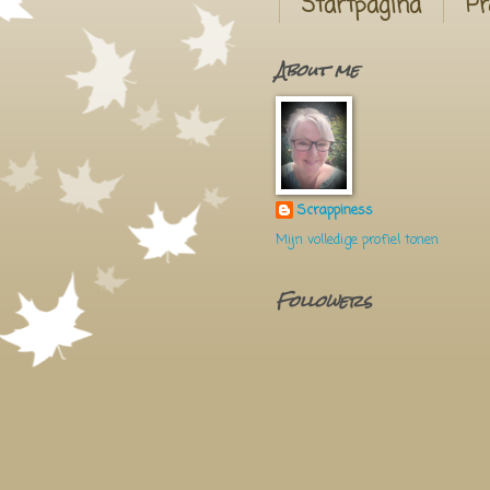
Startpagina
Pr
About me
Scrappiness
Mijn volledige profiel tonen
Followers