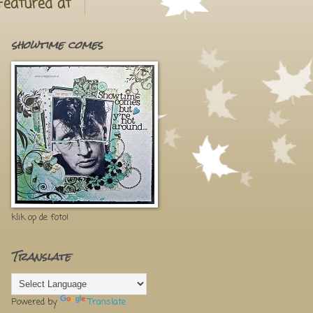
Featured at
showtime comes
klik op de foto!
Translate
Powered by
Translate