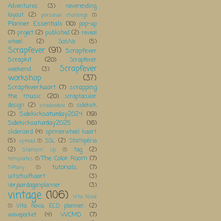
Adventures
(3)
neverending
layout
(2)
personal challenge
(1)
Planner Essentials
(10)
pop-up
(7)
project
(2)
published
(2)
reveal
wheel
(2)
ScoWo
(5)
Scrapfever
(91)
Scrapfever
Scrapkit
(20)
Scrapfever
Scrapfever
weekeind
(3)
workshop
(37)
Scrapfever;kaart
(7)
scrapping
the music
(20)
scraptacular
design
(2)
sidekick
shadowbox
(1)
Sidekicksaturday2024
(19)
(2)
Sidekicksaturday2025
(16)
slidercard
(4)
spinnerwheel kaart
(5)
SSL
(2)
Stampéria
spread
(1)
(2)
tag
(2)
Stampin' Up
(1)
The Color Room
(7)
templates
(1)
tutorials;
(7)
Tiffany
(1)
uitschuifkaart
(3)
Verjaardagenplanner
(3)
vintage
(106)
Vita Nova
Vita Nova; ECD planner;
(2)
(1)
WCMD
(7)
wavepocket
(4)