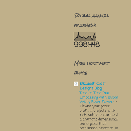
Totaal aantal
pageviews
998,448
Mijn lijst met
blogs
Elizabeth Craft
Designs Blog
Tone-on-Tone Faux
Embossing with Bloom
Wildly Paper Flowers
-
Elevate your paper
crafting projects with
rich, subtle texture and
a dramatic dimensional
centerpiece that
commands attention. In