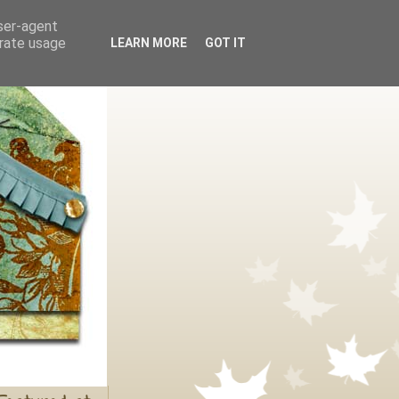
user-agent
erate usage
LEARN MORE
GOT IT