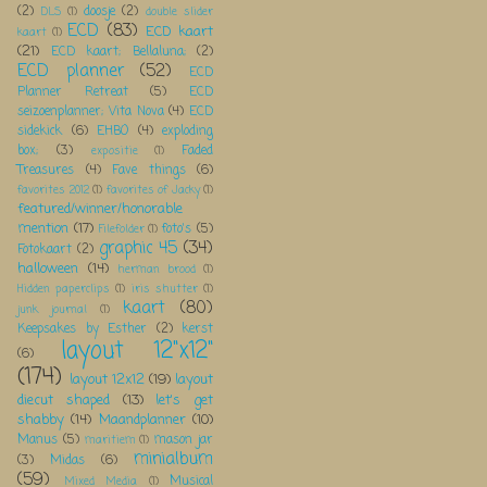
(2)
doosje
(2)
DLS
(1)
double slider
ECD
(83)
ECD kaart
kaart
(1)
(21)
ECD kaart; Bellaluna;
(2)
ECD planner
(52)
ECD
Planner Retreat
(5)
ECD
seizoenplanner; Vita Nova
(4)
ECD
sidekick
(6)
EHBO
(4)
exploding
box;
(3)
Faded
expositie
(1)
Treasures
(4)
Fave things
(6)
favorites 2012
(1)
favorites of Jacky
(1)
featured/winner/honorable
mention
(17)
foto's
(5)
Filefolder
(1)
graphic 45
(34)
Fotokaart
(2)
halloween
(14)
herman brood
(1)
Hidden paperclips
(1)
iris shutter
(1)
kaart
(80)
junk journal
(1)
Keepsakes by Esther
(2)
kerst
layout 12"x12"
(6)
(174)
layout 12x12
(19)
layout
diecut shaped
(13)
let's get
shabby
(14)
Maandplanner
(10)
Manus
(5)
mason jar
maritiem
(1)
minialbum
(3)
Midas
(6)
(59)
Musical
Mixed Media
(1)