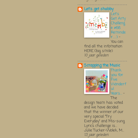
Let's get shabby
Let's
Get Arty
Challeng
e #68
Reminde
r.....:)
-
You can
find all the infomation
HERE (big smile)
10 jaar geleden
Scrapping the Music
Thank
you for
Five
Wonderf
ul
Years...
-
The
design team has voted
and we have decided
that the winner of our
very special "Try
Everyday" and Mis-sung
Lyrics challenge is...
Julie Tucker-Wolek, M...
13 jaar geleden