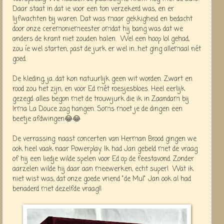
Daar staat in dat ie voor een ton verzekerd was, en er
lijfwachten bij waren. Dat was maar gekkigheid en bedacht
door onze ceremoniemeester omdat hij bang was dat we
anders de krant niet zouden halen. Wel een hoop lol gehad,
zou íe wel starten, past de jurk er wel in...het ging allemaal nét
goed.
De kleding, ja...dat kon natuurlijk geen wit worden. Zwart en
rood zou het zijn, en voor Ed mét roesjesbloes. Heel eerlijk
gezegd: alles begon met de trouwjurk die ik in Zaandam bij
Irma La Douce zag hangen. Soms moet je de dingen een
beetje afdwingen😂😂
De verrassing: naast concerten van Herman Brood gingen we
ook heel vaak naar Powerplay. Ik had Jan gebeld met de vraag
of hij een liedje wilde spelen voor Ed op de feestavond. Zonder
aarzelen wilde hij daar aan meewerken, echt super! Wat ik
niet wist was, dat onze goede vriend "de Mul" Jan ook al had
benaderd met dezelfde vraag!!