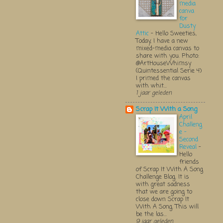
media
canva
for
Dusty
Attic
-
Hello Sweeties,
Today, I have a new
mixed-media canvas to
share with you. Photo:
@ArtHouseWhimsy
(Quintessential Serie 4)
I primed the canvas
with whit...
1 jaar geleden
Scrap It With a Song
April
Challeng
e -
Second
Reveal
-
Hello
friends
of Scrap It With A Song
Challenge Blog. It is
with great sadness
that we are going to
close down Scrap It
With A Song. This will
be the las...
9 jaar geleden