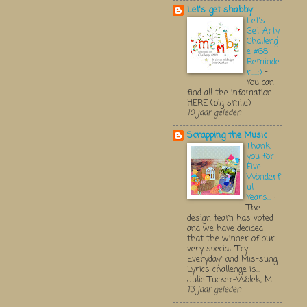
Let's get shabby
Let's
Get Arty
Challeng
e #68
Reminde
r.....:)
-
You can
find all the infomation
HERE (big smile)
10 jaar geleden
Scrapping the Music
Thank
you for
Five
Wonderf
ul
Years...
-
The
design team has voted
and we have decided
that the winner of our
very special "Try
Everyday" and Mis-sung
Lyrics challenge is...
Julie Tucker-Wolek, M...
13 jaar geleden