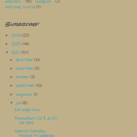
websters
(15)
woodgrain
(2)
workshop_tutorial
(3)
Blogarchief
2026
(22)
►
2025
(46)
►
2024
(57)
▼
december
(10)
►
november
(3)
►
oktober
(3)
►
september
(10)
►
augustus
(1)
►
juli
(6)
▼
Een eigen huis...
Trouwalbum Ed & Jo 24-
09-1992
Sidekick Saturday
Prompt 14 Celebrate