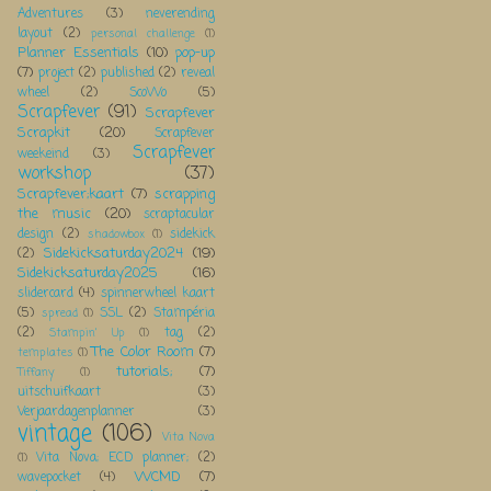
Adventures
(3)
neverending
layout
(2)
personal challenge
(1)
Planner Essentials
(10)
pop-up
(7)
project
(2)
published
(2)
reveal
wheel
(2)
ScoWo
(5)
Scrapfever
(91)
Scrapfever
Scrapkit
(20)
Scrapfever
Scrapfever
weekeind
(3)
workshop
(37)
Scrapfever;kaart
(7)
scrapping
the music
(20)
scraptacular
design
(2)
sidekick
shadowbox
(1)
Sidekicksaturday2024
(19)
(2)
Sidekicksaturday2025
(16)
slidercard
(4)
spinnerwheel kaart
(5)
SSL
(2)
Stampéria
spread
(1)
(2)
tag
(2)
Stampin' Up
(1)
The Color Room
(7)
templates
(1)
tutorials;
(7)
Tiffany
(1)
uitschuifkaart
(3)
Verjaardagenplanner
(3)
vintage
(106)
Vita Nova
Vita Nova; ECD planner;
(2)
(1)
WCMD
(7)
wavepocket
(4)