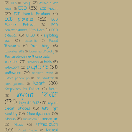
(2)
doosje
(2)
DLS
(1)
double slider
ECD
(83)
ECD kaart
kaart
(1)
(21)
ECD kaart; Bellaluna;
(2)
ECD planner
(52)
ECD
Planner Retreat
(5)
ECD
seizoenplanner; Vita Nova
(4)
ECD
sidekick
(6)
EHBO
(4)
exploding
box;
(3)
Faded
expositie
(1)
Treasures
(4)
Fave things
(6)
favorites 2012
(1)
favorites of Jacky
(1)
featured/winner/honorable
mention
(17)
foto's
(5)
Filefolder
(1)
graphic 45
(34)
Fotokaart
(2)
halloween
(14)
herman brood
(1)
Hidden paperclips
(1)
iris shutter
(1)
kaart
(80)
junk journal
(1)
Keepsakes by Esther
(2)
kerst
layout 12"x12"
(6)
(174)
layout 12x12
(19)
layout
diecut shaped
(13)
let's get
shabby
(14)
Maandplanner
(10)
Manus
(5)
mason jar
maritiem
(1)
minialbum
(3)
Midas
(6)
(59)
Musical
Mixed Media
(1)