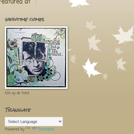
Featured at
showtime comes
klik op de foto!
Translate
Powered by
Translate