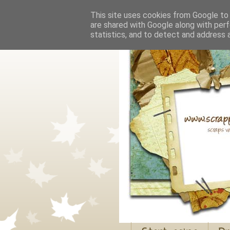
This site uses cookies from Google to d
are shared with Google along with perf
statistics, and to detect and address 