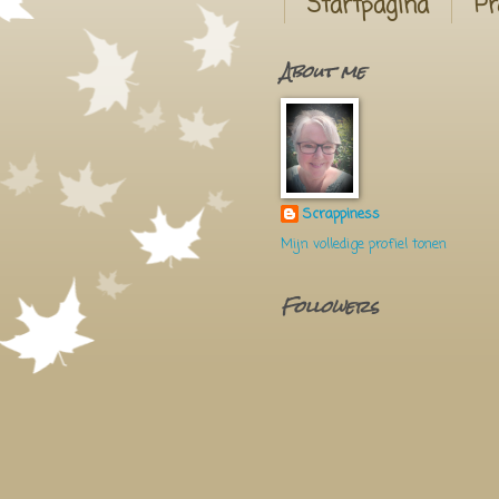
Startpagina
Pr
About me
Scrappiness
Mijn volledige profiel tonen
Followers