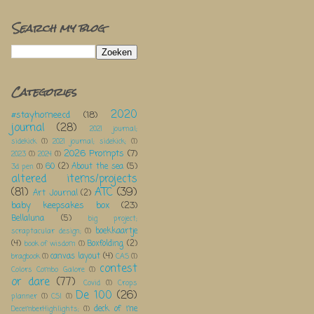
Search my blog
Categories
2020
#stayhomeecd
(18)
journal
(28)
2021 journal;
sidekick
(1)
2021 journal; sidekick;
(1)
2026 Prompts
(7)
2023
(1)
2024
(1)
60
(2)
About the sea
(5)
3d pen
(1)
altered items/projects
(81)
ATC
(39)
Art Journal
(2)
baby keepsakes box
(23)
Bellaluna
(5)
big project;
boekkaartje
scraptacular design;
(1)
(4)
Boxfolding
(2)
book of wisdom
(1)
canvas layout
(4)
bragbook
(1)
CAS
(1)
contest
Colors Combo Galore
(1)
or dare
(77)
Covid
(1)
Crops
De 100
(26)
planner
(1)
CSI
(1)
deck of me
DecemberHighlights;
(1)