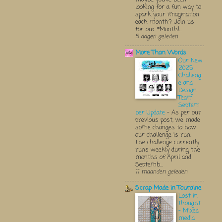
looking for a fun way to
spark your imagination
each month? Join us
for our *Monthl...
5 dagen geleden
More Than Words
Our New
2025
Challeng
e and
Design
Team
Septem
ber Update
-
As per our
previous post, we made
some changes to how
our challenge is run.
The challenge currently
runs weekly during the
months of April and
Septemb...
11 maanden geleden
Scrap Made in Touraine
Lost in
thought
- Mixed
media