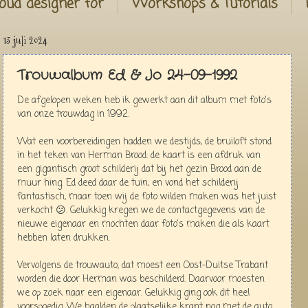
oud designer for
Workshops & Tutorials
13 juli 2024
Trouwalbum Ed & Jo 24-09-1992
De afgelopen weken heb ik gewerkt aan dit album met foto's
van onze trouwdag in 1992.
Wat een voorbereidingen hadden we destijds, de bruiloft stond
in het teken van Herman Brood: de kaart is een afdruk van
een gigantisch groot schilderij dat bij het gezin Brood aan de
muur hing. Ed deed daar de tuin, en vond het schilderij
fantastisch, maar toen wij de foto wilden maken was het juist
verkocht 😕. Gelukkig kregen we de contactgegevens van de
nieuwe eigenaar en mochten daar foto's maken die als kaart
hebben laten drukken.
Vervolgens de trouwauto, dat moest een Oost-Duitse Trabant
worden die door Herman was beschilderd. Daarvoor moesten
we op zoek naar een eigenaar. Gelukkig ging ook dit heel
voorspoedig. We haalden de plaatselijke krant nog met de auto.