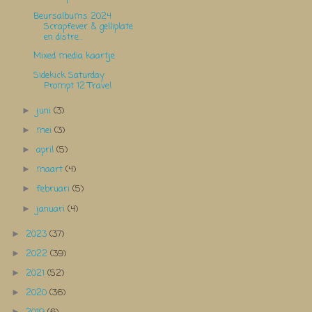
Beursalbums 2024
Scrapfever & gelliplate
en distre...
Mixed media kaartje
Sidekick Saturday
Prompt 12 Travel
juni
(3)
►
mei
(3)
►
april
(5)
►
maart
(4)
►
februari
(5)
►
januari
(4)
►
2023
(37)
►
2022
(39)
►
2021
(52)
►
2020
(36)
►
►