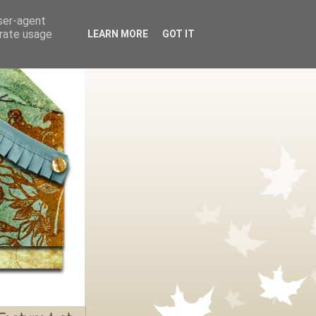
user-agent
erate usage
LEARN MORE
GOT IT