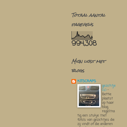
Totaal aantal
pageviews
994,308
Mijn lijst met
blogs
KITSCRAPS
gezichtje
(s)
-
Bettie
plaatst
op haar
blog
regelma
tig een stukje met
foto’s van gezichtjes die
zij vindt of die anderen