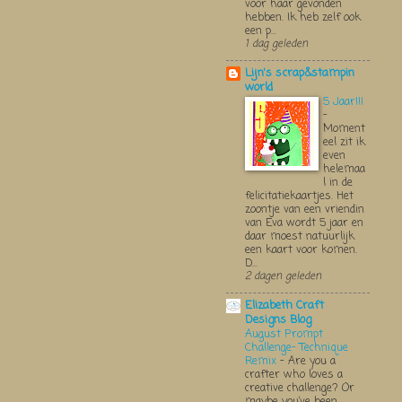
voor haar gevonden
hebben. Ik heb zelf ook
een p...
1 dag geleden
Lijn's scrap&stampin
world
5 Jaar!!!
-
Moment
eel zit ik
even
helemaa
l in de
felicitatiekaartjes. Het
zoontje van een vriendin
van Eva wordt 5 jaar en
daar moest natuurlijk
een kaart voor komen.
D...
2 dagen geleden
Elizabeth Craft
Designs Blog
August Prompt
Challenge- Technique
Remix
-
Are you a
crafter who loves a
creative challenge? Or
maybe you’ve been