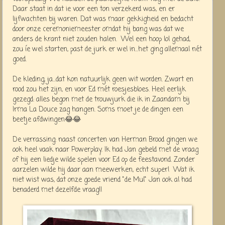
Daar staat in dat ie voor een ton verzekerd was, en er
lijfwachten bij waren. Dat was maar gekkigheid en bedacht
door onze ceremoniemeester omdat hij bang was dat we
anders de krant niet zouden halen. Wel een hoop lol gehad,
zou íe wel starten, past de jurk er wel in...het ging allemaal nét
goed.
De kleding, ja...dat kon natuurlijk geen wit worden. Zwart en
rood zou het zijn, en voor Ed mét roesjesbloes. Heel eerlijk
gezegd: alles begon met de trouwjurk die ik in Zaandam bij
Irma La Douce zag hangen. Soms moet je de dingen een
beetje afdwingen😂😂
De verrassing: naast concerten van Herman Brood gingen we
ook heel vaak naar Powerplay. Ik had Jan gebeld met de vraag
of hij een liedje wilde spelen voor Ed op de feestavond. Zonder
aarzelen wilde hij daar aan meewerken, echt super! Wat ik
niet wist was, dat onze goede vriend "de Mul" Jan ook al had
benaderd met dezelfde vraag!!