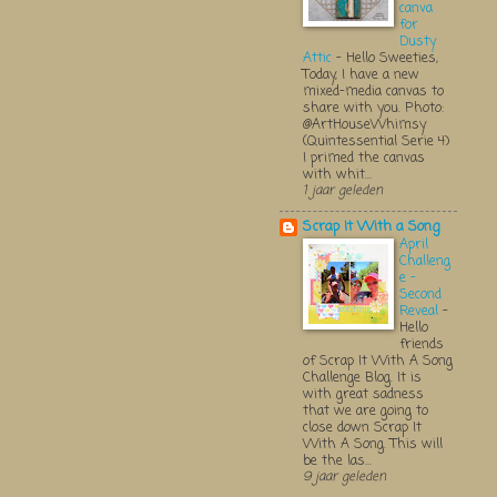
canva
for
Dusty
Attic
-
Hello Sweeties,
Today, I have a new
mixed-media canvas to
share with you. Photo:
@ArtHouseWhimsy
(Quintessential Serie 4)
I primed the canvas
with whit...
1 jaar geleden
Scrap It With a Song
April
Challeng
e -
Second
Reveal
-
Hello
friends
of Scrap It With A Song
Challenge Blog. It is
with great sadness
that we are going to
close down Scrap It
With A Song. This will
be the las...
9 jaar geleden