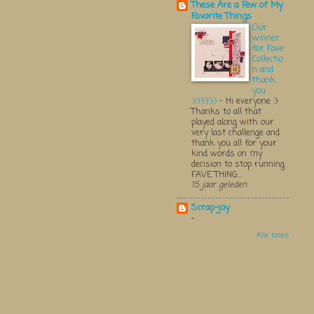
These Are a Few of My
Favorite Things
Our
winner
for Fave
Collectio
n and
thank
you
:):):):):):)
-
Hi everyone :)
Thanks to all that
played along with our
very last challenge and
thank you all for your
kind words on my
decision to stop running
FAVE THING...
15 jaar geleden
Scrap-joy
-
Alle tonen