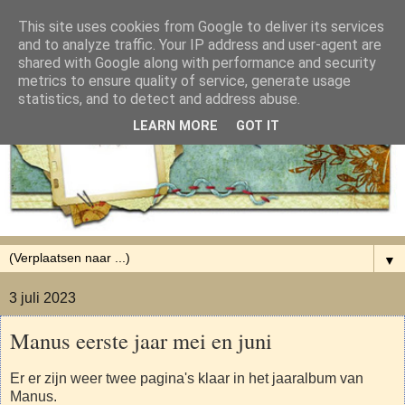
This site uses cookies from Google to deliver its services
and to analyze traffic. Your IP address and user-agent are
shared with Google along with performance and security
metrics to ensure quality of service, generate usage
statistics, and to detect and address abuse.
LEARN MORE
GOT IT
▼
3 juli 2023
Manus eerste jaar mei en juni
Er er zijn weer twee pagina's klaar in het jaaralbum van
Manus.