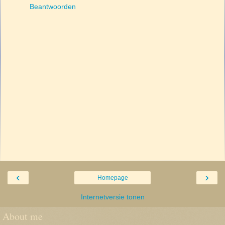
Beantwoorden
‹
›
Homepage
Internetversie tonen
About me