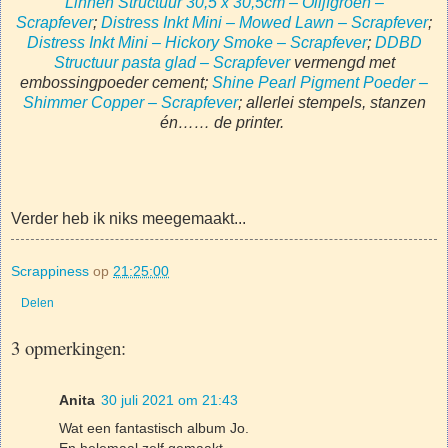
Linnen Structuur 30,5 x 30,5cm – Olijfgroen –
Scrapfever
;
Distress Inkt Mini – Mowed Lawn – Scrapfever
;
Distress Inkt Mini – Hickory Smoke – Scrapfever
;
DDBD
Structuur pasta glad – Scrapfever
vermengd met
embossingpoeder cement;
Shine Pearl Pigment Poeder –
Shimmer Copper – Scrapfever
; allerlei stempels, stanzen
én…… de printer.
Verder heb ik niks meegemaakt...
Scrappiness
op
21:25:00
Delen
3 opmerkingen:
Anita
30 juli 2021 om 21:43
Wat een fantastisch album Jo.