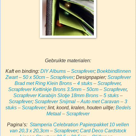
Gebruikte materialen:
Kaft en binding:
DIY Albums – Scrapfever
;
Boekbindlinnen
Zwart – 50 x 50cm – Scrapfever
; Designpapier;
Scrapfever
Brad met Ring Klein Brons – 4 stuks – Scrapfever
,
Scrapfever Kettinkje Brons 3.5mm – 50cm – Scrapfever
,
Scrapfever Karabijn Slotje 18mm Brons – 5 stuks –
Scrapfever
;
Scrapfever Snijmal – Auto met Caravan – 3
stuks – Scrapfever
; lint, koord, kralen, houten uiltje;
Bedels
Metaal – Scrapfever
Pagina’s:
Stamperia Celebration Papierpakket 10 vellen
van 20,3 x 20,3cm – Scrapfever
;
Card Deco Cardstock