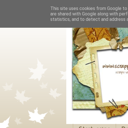
This site uses cookies from Google to d
are shared with Google along with perf
statistics, and to detect and address 