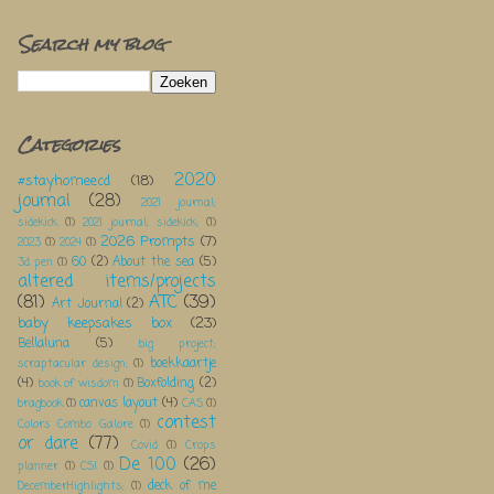
Search my blog
Categories
2020
#stayhomeecd
(18)
journal
(28)
2021 journal;
sidekick
(1)
2021 journal; sidekick;
(1)
2026 Prompts
(7)
2023
(1)
2024
(1)
60
(2)
About the sea
(5)
3d pen
(1)
altered items/projects
(81)
ATC
(39)
Art Journal
(2)
baby keepsakes box
(23)
Bellaluna
(5)
big project;
boekkaartje
scraptacular design;
(1)
(4)
Boxfolding
(2)
book of wisdom
(1)
canvas layout
(4)
bragbook
(1)
CAS
(1)
contest
Colors Combo Galore
(1)
or dare
(77)
Covid
(1)
Crops
De 100
(26)
planner
(1)
CSI
(1)
deck of me
DecemberHighlights;
(1)