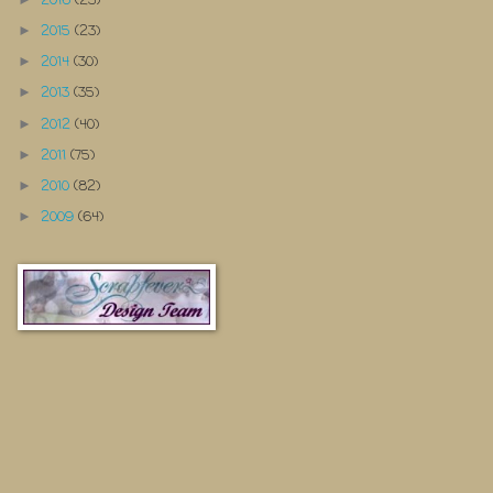
2016
(23)
2015
(23)
►
2014
(30)
►
2013
(35)
►
2012
(40)
►
2011
(75)
►
2010
(82)
►
2009
(64)
►