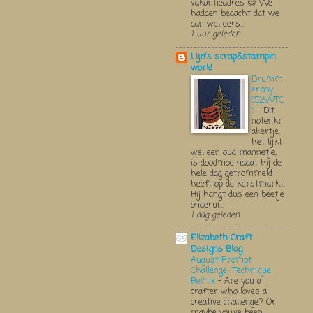
vakantieadres 😊 We
hadden bedacht dat we
dan wel eers...
1 uur geleden
Lijn's scrap&stampin
world
Drumm
erboy....
(52WTC
)
-
Dit
notenkr
akertje,
het lijkt
wel een oud mannetje,
is doodmoe nadat hij de
hele dag getrommeld
heeft op de kerstmarkt.
Hij hangt dus een beetje
onderui...
1 dag geleden
Elizabeth Craft
Designs Blog
August Prompt
Challenge- Technique
Remix
-
Are you a
crafter who loves a
creative challenge? Or
maybe you’ve been