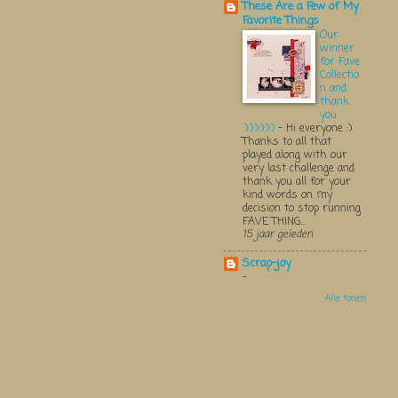
These Are a Few of My
Favorite Things
Our
winner
for Fave
Collectio
n and
thank
you
:):):):):):)
-
Hi everyone :)
Thanks to all that
played along with our
very last challenge and
thank you all for your
kind words on my
decision to stop running
FAVE THING...
15 jaar geleden
Scrap-joy
-
Alle tonen