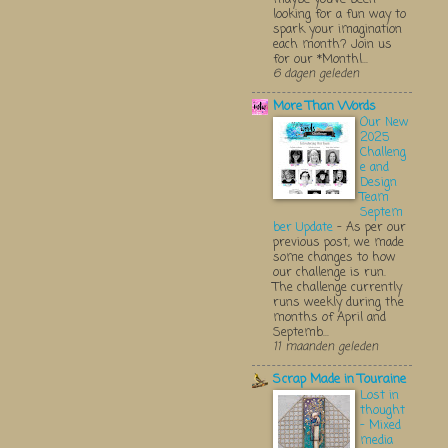
looking for a fun way to
spark your imagination
each month? Join us
for our *Monthl...
6 dagen geleden
More Than Words
Our New
2025
Challeng
e and
Design
Team
Septem
ber Update
-
As per our
previous post, we made
some changes to how
our challenge is run.
The challenge currently
runs weekly during the
months of April and
Septemb...
11 maanden geleden
Scrap Made in Touraine
Lost in
thought
- Mixed
media