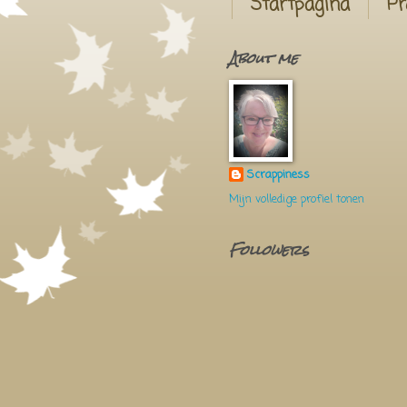
Startpagina
Pr
About me
Scrappiness
Mijn volledige profiel tonen
Followers