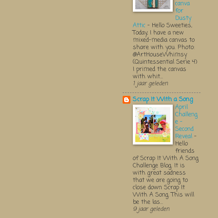
canva
for
Dusty
Attic
-
Hello Sweeties,
Today, I have a new
mixed-media canvas to
share with you. Photo:
@ArtHouseWhimsy
(Quintessential Serie 4)
I primed the canvas
with whit...
1 jaar geleden
Scrap It With a Song
April
Challeng
e -
Second
Reveal
-
Hello
friends
of Scrap It With A Song
Challenge Blog. It is
with great sadness
that we are going to
close down Scrap It
With A Song. This will
be the las...
9 jaar geleden