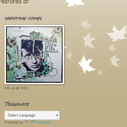
Featured at
showtime comes
klik op de foto!
Translate
Powered by
Translate