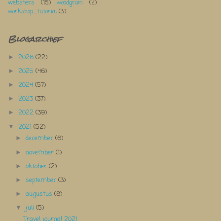
websters
(15)
woodgrain
(2)
workshop_tutorial
(3)
Blogarchief
2026
(22)
►
2025
(46)
►
2024
(57)
►
2023
(37)
►
2022
(39)
►
2021
(52)
▼
december
(6)
►
november
(1)
►
oktober
(2)
►
september
(3)
►
augustus
(8)
►
juli
(5)
▼
Travel journal 2021