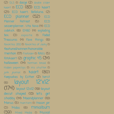
(2)
doosje
(2)
DLS
(1)
double slider
ECD
(83)
ECD kaart
kaart
(1)
(21)
ECD kaart; Bellaluna;
(2)
ECD planner
(52)
ECD
Planner Retreat
(5)
ECD
seizoenplanner; Vita Nova
(4)
ECD
sidekick
(6)
EHBO
(4)
exploding
box;
(3)
Faded
expositie
(1)
Treasures
(4)
Fave things
(6)
favorites 2012
(1)
favorites of Jacky
(1)
featured/winner/honorable
mention
(17)
foto's
(5)
Filefolder
(1)
graphic 45
(34)
Fotokaart
(2)
halloween
(14)
herman brood
(1)
Hidden paperclips
(1)
iris shutter
(1)
kaart
(80)
junk journal
(1)
Keepsakes by Esther
(2)
kerst
layout 12"x12"
(6)
(174)
layout 12x12
(19)
layout
diecut shaped
(13)
let's get
shabby
(14)
Maandplanner
(10)
Manus
(5)
mason jar
maritiem
(1)
minialbum
(3)
Midas
(6)
(59)
Musical
Mixed Media
(1)