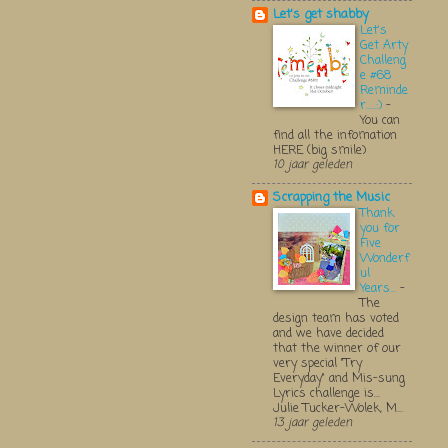
Let's get shabby
Let's
Get Arty
Challeng
e #68
Reminde
r.....:)
-
You can
find all the infomation
HERE (big smile)
10 jaar geleden
Scrapping the Music
Thank
you for
Five
Wonderf
ul
Years...
-
The
design team has voted
and we have decided
that the winner of our
very special "Try
Everyday" and Mis-sung
Lyrics challenge is...
Julie Tucker-Wolek, M...
13 jaar geleden