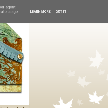
user-agent
erate usage
LEARN MORE
GOT IT