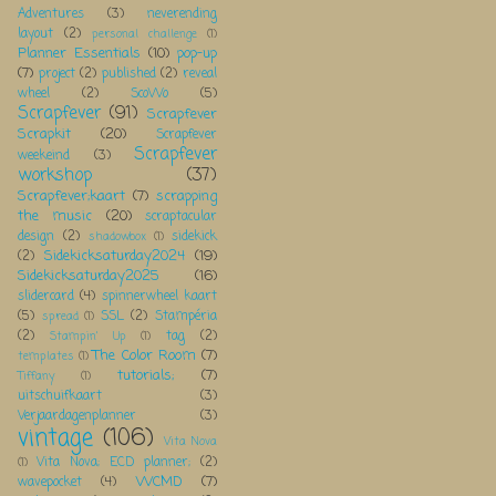
Adventures
(3)
neverending
layout
(2)
personal challenge
(1)
Planner Essentials
(10)
pop-up
(7)
project
(2)
published
(2)
reveal
wheel
(2)
ScoWo
(5)
Scrapfever
(91)
Scrapfever
Scrapkit
(20)
Scrapfever
Scrapfever
weekeind
(3)
workshop
(37)
Scrapfever;kaart
(7)
scrapping
the music
(20)
scraptacular
design
(2)
sidekick
shadowbox
(1)
Sidekicksaturday2024
(19)
(2)
Sidekicksaturday2025
(16)
slidercard
(4)
spinnerwheel kaart
(5)
SSL
(2)
Stampéria
spread
(1)
(2)
tag
(2)
Stampin' Up
(1)
The Color Room
(7)
templates
(1)
tutorials;
(7)
Tiffany
(1)
uitschuifkaart
(3)
Verjaardagenplanner
(3)
vintage
(106)
Vita Nova
Vita Nova; ECD planner;
(2)
(1)
WCMD
(7)
wavepocket
(4)