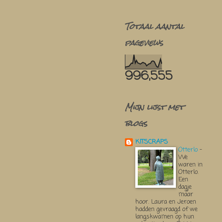
Totaal aantal
pageviews
996,555
Mijn lijst met
blogs
KITSCRAPS
Otterlo
-
We
waren in
Otterlo.
Een
dagje
maar
hoor. Laura en Jeroen
hadden gevraagd of we
langskwamen op hun