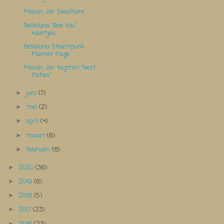
Mason Jar Seashore
Bellaluna "Bee You"
kaartjes
Bellaluna Steampunk
Planner Page
Mason Jar tagmini "best
fishes"
juni
(7)
►
mei
(2)
►
april
(4)
►
maart
(6)
►
februari
(8)
►
2020
(36)
►
2019
(6)
►
2018
(5)
►
2017
(23)
►
►