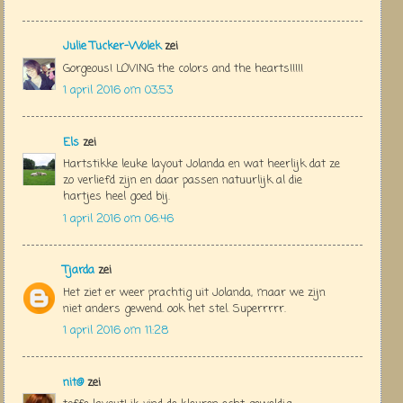
Julie Tucker-Wolek
zei
Gorgeous! LOVING the colors and the hearts!!!!!
1 april 2016 om 03:53
Els
zei
Hartstikke leuke layout Jolanda en wat heerlijk dat ze
zo verliefd zijn en daar passen natuurlijk al die
hartjes heel goed bij.
1 april 2016 om 06:46
Tjarda
zei
Het ziet er weer prachtig uit Jolanda, maar we zijn
niet anders gewend. ook het stel. Superrrrr.
1 april 2016 om 11:28
nit@
zei