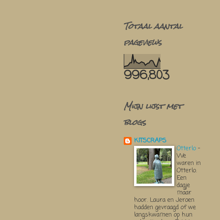
Totaal aantal
pageviews
996,803
Mijn lijst met
blogs
KITSCRAPS
Otterlo
-
We
waren in
Otterlo.
Een
dagje
maar
hoor. Laura en Jeroen
hadden gevraagd of we
langskwamen op hun