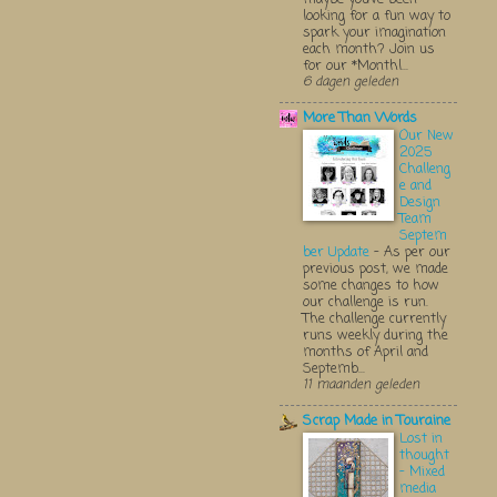
looking for a fun way to
spark your imagination
each month? Join us
for our *Monthl...
6 dagen geleden
More Than Words
Our New
2025
Challeng
e and
Design
Team
Septem
ber Update
-
As per our
previous post, we made
some changes to how
our challenge is run.
The challenge currently
runs weekly during the
months of April and
Septemb...
11 maanden geleden
Scrap Made in Touraine
Lost in
thought
- Mixed
media