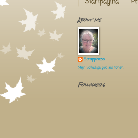
Startpagina
Pr
About me
Scrappiness
Mijn volledige profiel tonen
Followers