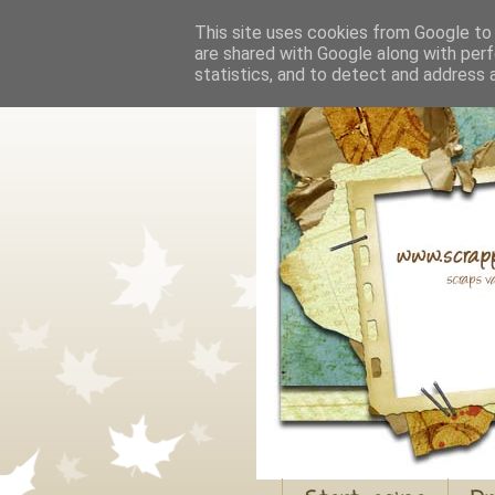
This site uses cookies from Google to d
are shared with Google along with perf
statistics, and to detect and address 