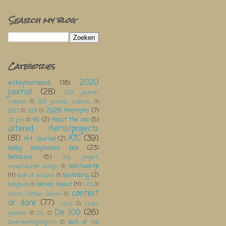
Search my blog
Categories
2020
#stayhomeecd
(18)
journal
(28)
2021 journal;
sidekick
(1)
2021 journal; sidekick;
(1)
2026 Prompts
(7)
2023
(1)
2024
(1)
60
(2)
About the sea
(5)
3d pen
(1)
altered items/projects
(81)
ATC
(39)
Art Journal
(2)
baby keepsakes box
(23)
Bellaluna
(5)
big project;
boekkaartje
scraptacular design;
(1)
(4)
Boxfolding
(2)
book of wisdom
(1)
canvas layout
(4)
bragbook
(1)
CAS
(1)
contest
Colors Combo Galore
(1)
or dare
(77)
Covid
(1)
Crops
De 100
(26)
planner
(1)
CSI
(1)
deck of me
DecemberHighlights;
(1)