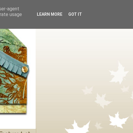
user-agent
erate usage
LEARN MORE
GOT IT