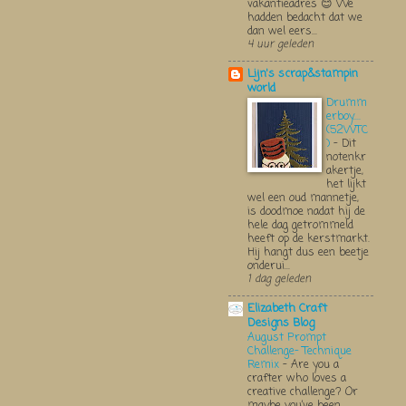
vakantieadres 😊 We
hadden bedacht dat we
dan wel eers...
4 uur geleden
Lijn's scrap&stampin
world
Drumm
erboy....
(52WTC
)
-
Dit
notenkr
akertje,
het lijkt
wel een oud mannetje,
is doodmoe nadat hij de
hele dag getrommeld
heeft op de kerstmarkt.
Hij hangt dus een beetje
onderui...
1 dag geleden
Elizabeth Craft
Designs Blog
August Prompt
Challenge- Technique
Remix
-
Are you a
crafter who loves a
creative challenge? Or
maybe you’ve been