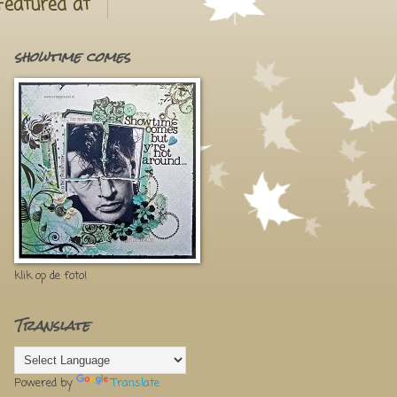
Featured at
showtime comes
klik op de foto!
Translate
Powered by
Translate