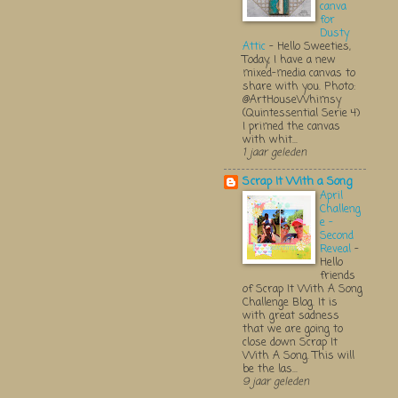
canva
for
Dusty
Attic
-
Hello Sweeties,
Today, I have a new
mixed-media canvas to
share with you. Photo:
@ArtHouseWhimsy
(Quintessential Serie 4)
I primed the canvas
with whit...
1 jaar geleden
Scrap It With a Song
April
Challeng
e -
Second
Reveal
-
Hello
friends
of Scrap It With A Song
Challenge Blog. It is
with great sadness
that we are going to
close down Scrap It
With A Song. This will
be the las...
9 jaar geleden