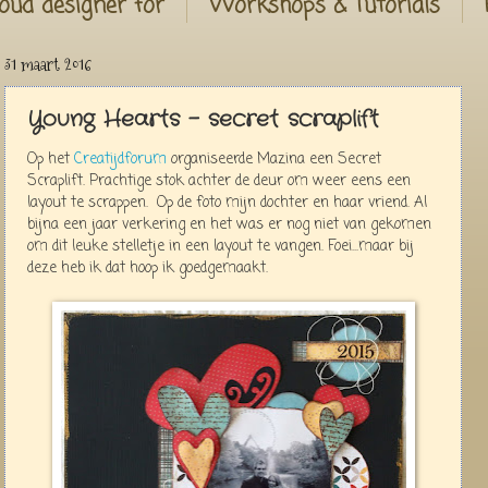
oud designer for
Workshops & Tutorials
31 maart 2016
Young Hearts - secret scraplift
Op het
Creatijdforum
organiseerde Mazina een Secret
Scraplift. Prachtige stok achter de deur om weer eens een
layout te scrappen. Op de foto mijn dochter en haar vriend. Al
bijna een jaar verkering en het was er nog niet van gekomen
om dit leuke stelletje in een layout te vangen. Foei...maar bij
deze heb ik dat hoop ik goedgemaakt.