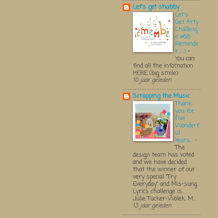
Let's get shabby
Let's
Get Arty
Challeng
e #68
Reminde
r.....:)
-
You can
find all the infomation
HERE (big smile)
10 jaar geleden
Scrapping the Music
Thank
you for
Five
Wonderf
ul
Years...
-
The
design team has voted
and we have decided
that the winner of our
very special "Try
Everyday" and Mis-sung
Lyrics challenge is...
Julie Tucker-Wolek, M...
13 jaar geleden