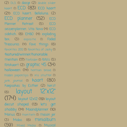
(2)
doosje
(2)
DLS
(1)
double slider
ECD
(83)
ECD kaart
kaart
(1)
(21)
ECD kaart; Bellaluna;
(2)
ECD planner
(52)
ECD
Planner Retreat
(5)
ECD
seizoenplanner; Vita Nova
(4)
ECD
sidekick
(6)
EHBO
(4)
exploding
box;
(3)
Faded
expositie
(1)
Treasures
(4)
Fave things
(6)
favorites 2012
(1)
favorites of Jacky
(1)
featured/winner/honorable
mention
(17)
foto's
(5)
Filefolder
(1)
graphic 45
(34)
Fotokaart
(2)
halloween
(14)
herman brood
(1)
Hidden paperclips
(1)
iris shutter
(1)
kaart
(80)
junk journal
(1)
Keepsakes by Esther
(2)
kerst
layout 12"x12"
(6)
(174)
layout 12x12
(19)
layout
diecut shaped
(13)
let's get
shabby
(14)
Maandplanner
(10)
Manus
(5)
mason jar
maritiem
(1)
minialbum
(3)
Midas
(6)
(59)
Musical
Mixed Media
(1)