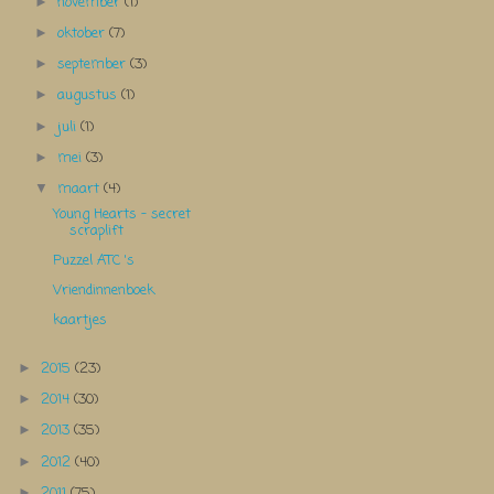
november
(1)
►
oktober
(7)
►
september
(3)
►
augustus
(1)
►
juli
(1)
►
mei
(3)
►
maart
(4)
▼
Young Hearts - secret
scraplift
Puzzel ATC 's
Vriendinnenboek
kaartjes
2015
(23)
►
2014
(30)
►
2013
(35)
►
2012
(40)
►
2011
(75)
►