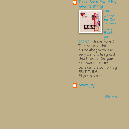
These Are a Few of My
Favorite Things
Our
winner
for Fave
Collectio
n and
thank
you
:):):):):):)
-
Hi everyone :)
Thanks to all that
played along with our
very last challenge and
thank you all for your
kind words on my
decision to stop running
FAVE THING...
15 jaar geleden
Scrap-joy
-
Alle tonen