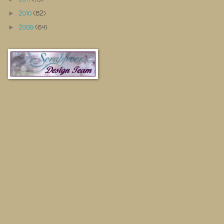
2010
(82)
►
2009
(64)
►