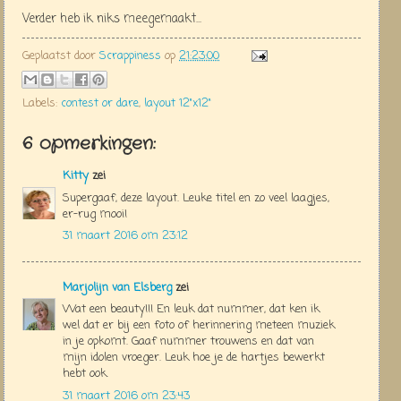
Verder heb ik niks meegemaakt...
Geplaatst door
Scrappiness
op
21:23:00
Labels:
contest or dare
,
layout 12"x12"
6 opmerkingen:
Kitty
zei
Supergaaf, deze layout. Leuke titel en zo veel laagjes,
er-rug mooi!
31 maart 2016 om 23:12
Marjolijn van Elsberg
zei
Wat een beauty!!! En leuk dat nummer, dat ken ik
wel dat er bij een foto of herinnering meteen muziek
in je opkomt. Gaaf nummer trouwens en dat van
mijn idolen vroeger. Leuk hoe je de hartjes bewerkt
hebt ook.
31 maart 2016 om 23:43