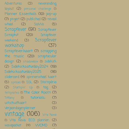
Adventures
(3)
neverending
layout
(2)
personal challenge
(1)
Planner Essentials
(10)
pop-up
(7)
project
(2)
published
(2)
reveal
wheel
(2)
ScoWo
(5)
Scrapfever
(91)
Scrapfever
Scrapkit
(20)
Scrapfever
Scrapfever
weekeind
(3)
workshop
(37)
Scrapfever;kaart
(7)
scrapping
the music
(20)
scraptacular
design
(2)
sidekick
shadowbox
(1)
Sidekicksaturday2024
(19)
(2)
Sidekicksaturday2025
(16)
slidercard
(4)
spinnerwheel kaart
(5)
SSL
(2)
Stampéria
spread
(1)
(2)
tag
(2)
Stampin' Up
(1)
The Color Room
(7)
templates
(1)
tutorials;
(7)
Tiffany
(1)
uitschuifkaart
(3)
Verjaardagenplanner
(3)
vintage
(106)
Vita Nova
Vita Nova; ECD planner;
(2)
(1)
WCMD
(7)
wavepocket
(4)