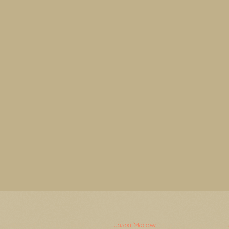
Watermerk. Thema-afbeeldingen van
Jason Morrow
. Mogelijk gemaakt door