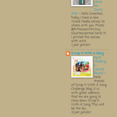
canva
for
Dusty
Attic
-
Hello Sweeties,
Today, I have a new
mixed-media canvas to
share with you. Photo:
@ArtHouseWhimsy
(Quintessential Serie 4)
I primed the canvas
with whit...
1 jaar geleden
Scrap It With a Song
April
Challeng
e -
Second
Reveal
-
Hello
friends
of Scrap It With A Song
Challenge Blog. It is
with great sadness
that we are going to
close down Scrap It
With A Song. This will
be the las...
9 jaar geleden