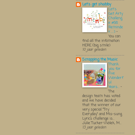
Let's get shabby
Let's
Get Arty
Challeng
e #68
Reminde
r.....:)
-
You can
find all the infomation
HERE (big smile)
10 jaar geleden
Scrapping the Music
Thank
you for
Five
Wonderf
ul
Years...
-
The
design team has voted
and we have decided
that the winner of our
very special "Try
Everyday" and Mis-sung
Lyrics challenge is...
Julie Tucker-Wolek, M...
13 jaar geleden