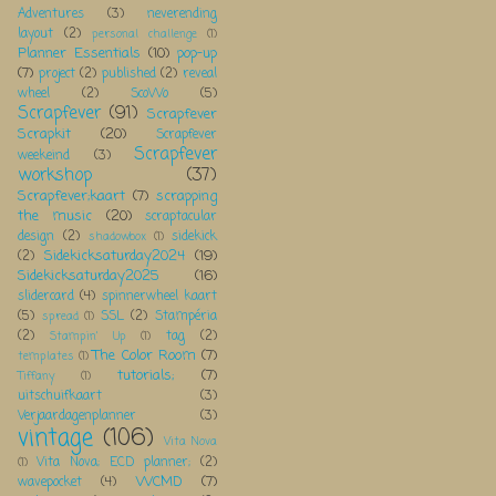
Adventures
(3)
neverending
layout
(2)
personal challenge
(1)
Planner Essentials
(10)
pop-up
(7)
project
(2)
published
(2)
reveal
wheel
(2)
ScoWo
(5)
Scrapfever
(91)
Scrapfever
Scrapkit
(20)
Scrapfever
Scrapfever
weekeind
(3)
workshop
(37)
Scrapfever;kaart
(7)
scrapping
the music
(20)
scraptacular
design
(2)
sidekick
shadowbox
(1)
Sidekicksaturday2024
(19)
(2)
Sidekicksaturday2025
(16)
slidercard
(4)
spinnerwheel kaart
(5)
SSL
(2)
Stampéria
spread
(1)
(2)
tag
(2)
Stampin' Up
(1)
The Color Room
(7)
templates
(1)
tutorials;
(7)
Tiffany
(1)
uitschuifkaart
(3)
Verjaardagenplanner
(3)
vintage
(106)
Vita Nova
Vita Nova; ECD planner;
(2)
(1)
WCMD
(7)
wavepocket
(4)