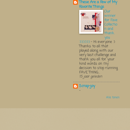
These Are a Few of My
Favorite Things
Our
winner
for Fave
Collectio
n and
thank
you
:):):):):):)
-
Hi everyone :)
Thanks to all that
played along with our
very last challenge and
thank you all for your
kind words on my
decision to stop running
FAVE THING...
15 jaar geleden
Scrap-joy
-
Alle tonen
Thema 