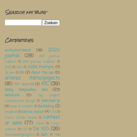
Search my blog
Categories
2020
#stayhomeecd
(18)
journal
(28)
2021 journal;
sidekick
(1)
2021 journal; sidekick;
(1)
2026 Prompts
(7)
2023
(1)
2024
(1)
60
(2)
About the sea
(5)
3d pen
(1)
altered items/projects
(81)
ATC
(39)
Art Journal
(2)
baby keepsakes box
(23)
Bellaluna
(5)
big project;
boekkaartje
scraptacular design;
(1)
(4)
Boxfolding
(2)
book of wisdom
(1)
canvas layout
(4)
bragbook
(1)
CAS
(1)
contest
Colors Combo Galore
(1)
or dare
(77)
Covid
(1)
Crops
De 100
(26)
planner
(1)
CSI
(1)
deck of me
DecemberHighlights;
(1)