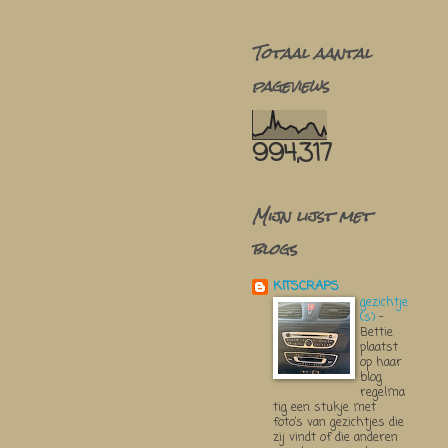
Totaal aantal
pageviews
994,317
Mijn lijst met
blogs
KITSCRAPS
gezichtje
(s)
-
Bettie
plaatst
op haar
blog
regelma
tig een stukje met
foto’s van gezichtjes die
zij vindt of die anderen