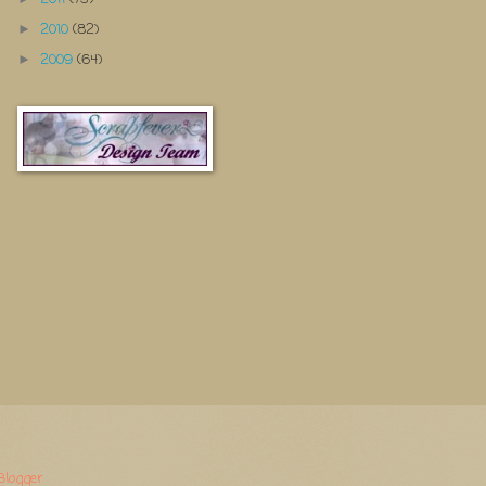
2010
(82)
►
2009
(64)
►
Blogger
.