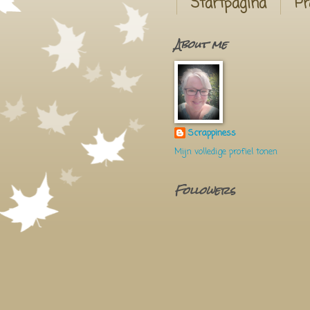
Startpagina
Pr
About me
Scrappiness
Mijn volledige profiel tonen
Followers