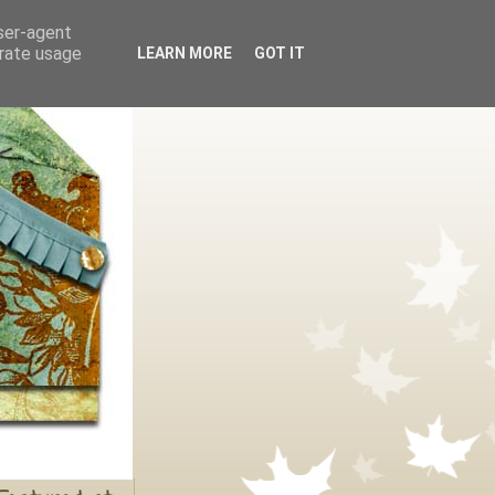
user-agent
erate usage
LEARN MORE
GOT IT