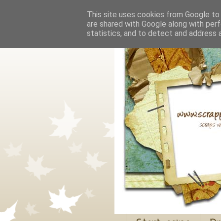
This site uses cookies from Google to d
are shared with Google along with perf
statistics, and to detect and address 