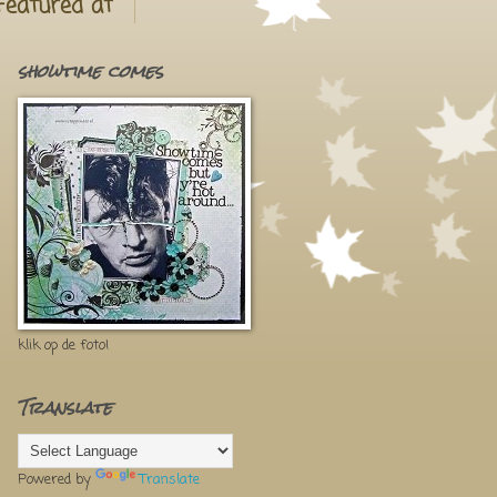
Featured at
showtime comes
klik op de foto!
Translate
Powered by
Translate