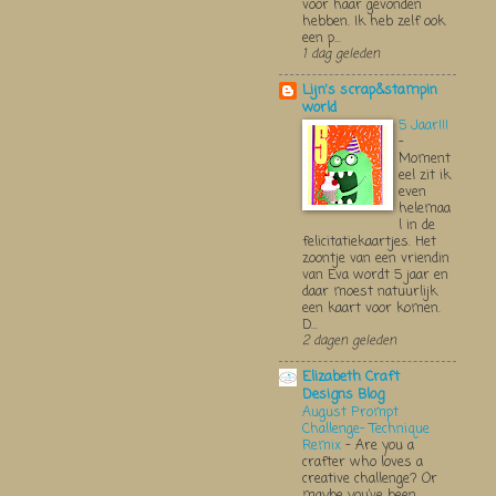
voor haar gevonden
hebben. Ik heb zelf ook
een p...
1 dag geleden
Lijn's scrap&stampin
world
5 Jaar!!!
-
Moment
eel zit ik
even
helemaa
l in de
felicitatiekaartjes. Het
zoontje van een vriendin
van Eva wordt 5 jaar en
daar moest natuurlijk
een kaart voor komen.
D...
2 dagen geleden
Elizabeth Craft
Designs Blog
August Prompt
Challenge- Technique
Remix
-
Are you a
crafter who loves a
creative challenge? Or
maybe you’ve been