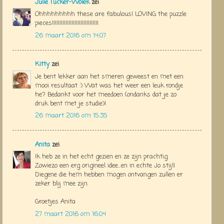
Julie Tucker-Wolek
zei
Ohhhhhhhhh these are fabulous! LOVING the puzzle
pieces!!!!!!!!!!!!!!!!!!!!!!!!!!!!!!!
26 maart 2016 om 14:07
Kitty
zei
Je bent lekker aan het smeren geweest en met een
mooi resultaat :) Wat was het weer een leuk rondje
he? Bedankt voor het meedoen (ondanks dat je zo
druk bent met je studie)!
26 maart 2016 om 15:35
Anita
zei
Ik heb ze in het echt gezien en ze zijn prachtig.
Zowiezo een erg origineel idee...en in echte Jo stijl!
Diegene die hem hebben mogen ontvangen zullen er
zeker blij mee zijn.
Groetjes Anita
27 maart 2016 om 16:04