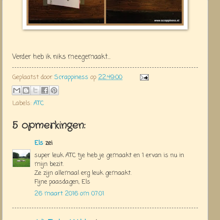
Verder heb ik niks meegemaakt...
Geplaatst door
Scrappiness
op
22:49:00
Labels:
ATC
5 opmerkingen:
Els
zei
super leuk ATC tje heb je gemaakt en 1 ervan is nu in
mijn bezit.
Ze zijn allemaal erg leuk gemaakt.
Fijne paasdagen, Els
26 maart 2016 om 07:01