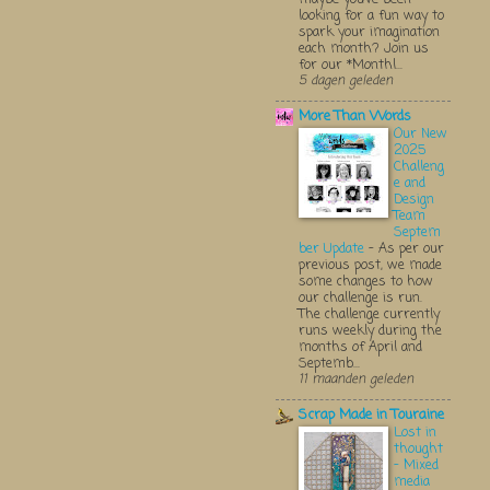
looking for a fun way to
spark your imagination
each month? Join us
for our *Monthl...
5 dagen geleden
More Than Words
Our New
2025
Challeng
e and
Design
Team
Septem
ber Update
-
As per our
previous post, we made
some changes to how
our challenge is run.
The challenge currently
runs weekly during the
months of April and
Septemb...
11 maanden geleden
Scrap Made in Touraine
Lost in
thought
- Mixed
media