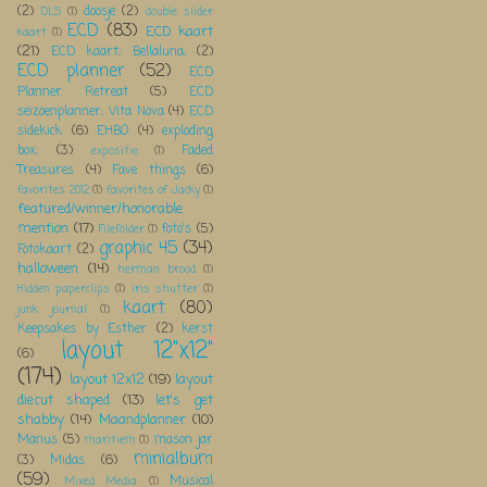
(2)
doosje
(2)
DLS
(1)
double slider
ECD
(83)
ECD kaart
kaart
(1)
(21)
ECD kaart; Bellaluna;
(2)
ECD planner
(52)
ECD
Planner Retreat
(5)
ECD
seizoenplanner; Vita Nova
(4)
ECD
sidekick
(6)
EHBO
(4)
exploding
box;
(3)
Faded
expositie
(1)
Treasures
(4)
Fave things
(6)
favorites 2012
(1)
favorites of Jacky
(1)
featured/winner/honorable
mention
(17)
foto's
(5)
Filefolder
(1)
graphic 45
(34)
Fotokaart
(2)
halloween
(14)
herman brood
(1)
Hidden paperclips
(1)
iris shutter
(1)
kaart
(80)
junk journal
(1)
Keepsakes by Esther
(2)
kerst
layout 12"x12"
(6)
(174)
layout 12x12
(19)
layout
diecut shaped
(13)
let's get
shabby
(14)
Maandplanner
(10)
Manus
(5)
mason jar
maritiem
(1)
minialbum
(3)
Midas
(6)
(59)
Musical
Mixed Media
(1)