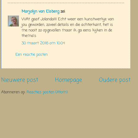
Marjolijn van Elsberg
zei
WAt gaaf Jolanda!!! Echt weer een kunstwerkje van
jou geworden, zoveel details en die achterkant, het is
me nooit zo opgevallen maar ik ga eens kijken in de
thema's
30 maart 2016 om 10:04
Een reactie posten
Nieuwere post
Homepage
Oudere post
Abonneren op:
Reacties posten (Atom)