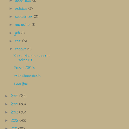
november
(1)
►
oktober
(7)
►
september
(3)
►
augustus
(1)
►
juli
(1)
►
mei
(3)
►
maart
(4)
▼
Young Hearts - secret
scraplift
Puzzel ATC 's
Vriendinnenboek
kaartjes
2015
(23)
►
2014
(30)
►
2013
(35)
►
2012
(40)
►
2011
(75)
►