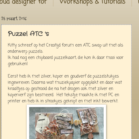
oud designer for
Workshops & Tutorials
25 maart 2016
Puzzel ATC 's
Kitty schreef op het Creatijd forum een ATC swap uit met als
onderwerp puzzels.
Ik had nog een chipboard puzzelkaart, die kon ik daar mooi voor
gebruiken!
Eerst heb ik met zilver, koper en goudverf de puzzelstukjes
ingewreven. Daarna wat muziekpapier opgeplakt en daar wat
kraaltjes op gestrooid die na het drogen ook met zilver en
koperverf zijn besmeerd. Het tekstje maakte ik met PC en
printer en heb ik in strookjes geknipt en met inkt bewerkt.