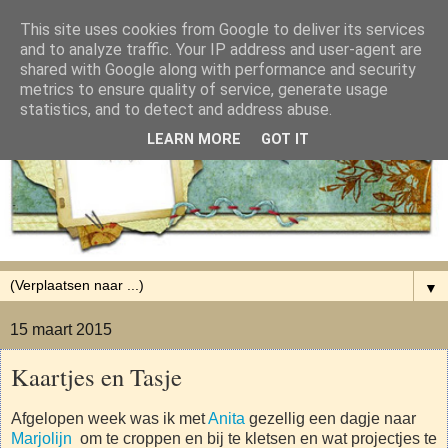
This site uses cookies from Google to deliver its services
and to analyze traffic. Your IP address and user-agent are
shared with Google along with performance and security
metrics to ensure quality of service, generate usage
statistics, and to detect and address abuse.
LEARN MORE
GOT IT
▼
15 maart 2015
Kaartjes en Tasje
Afgelopen week was ik met
Anita
gezellig een dagje naar
Marjolijn
om te croppen en bij te kletsen en wat projectjes te