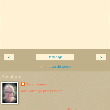
‹
›
Homepage
Internetversie tonen
About me
Scrappiness
Mijn volledige profiel tonen
Mogelijk gemaakt door
Blogger
.