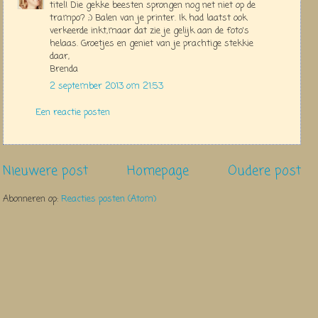
titel! Die gekke beesten sprongen nog net niet op de
trampo? ;) Balen van je printer. Ik had laatst ook
verkeerde inkt,maar dat zie je gelijk aan de foto's
helaas. Groetjes en geniet van je prachtige stekkie
daar,
Brenda
2 september 2013 om 21:53
Een reactie posten
Nieuwere post
Homepage
Oudere post
Abonneren op:
Reacties posten (Atom)