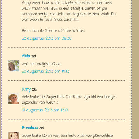
Knap weer hoor al die uitgeknipte vlinders, een heel
werk maar wel leuk in een stoeltje buiten of jou
scrapkamertje, niet iets om tegenop te zien :wink: En
wat woon je toch mooi, zucht!!!!!
Beter dan de Silence off the lambs!
30 augustus 2013 om 09:30
Alida
zei
wat een vrolijke LO Jo.
30 augustus 2013 om 14:13
Kitty
zei
Hele leuke LO. Supertitel! Die foto's zijn idd een beetje
bijzonder van kleur ;)
31 augustus 2013 om 17:10
Brendaxx
zei
Superleuke LO en wat een leuk onderwerp!Geweldige