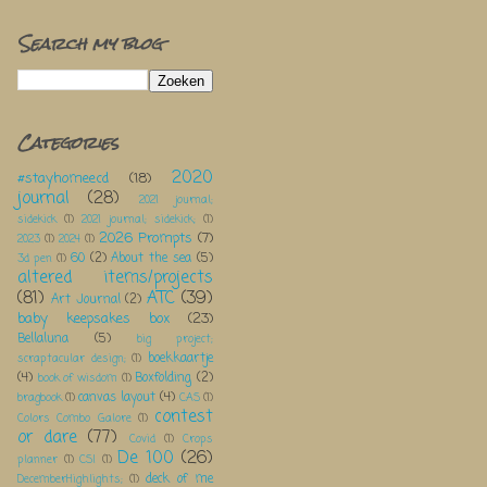
Search my blog
Categories
2020
#stayhomeecd
(18)
journal
(28)
2021 journal;
sidekick
(1)
2021 journal; sidekick;
(1)
2026 Prompts
(7)
2023
(1)
2024
(1)
60
(2)
About the sea
(5)
3d pen
(1)
altered items/projects
(81)
ATC
(39)
Art Journal
(2)
baby keepsakes box
(23)
Bellaluna
(5)
big project;
boekkaartje
scraptacular design;
(1)
(4)
Boxfolding
(2)
book of wisdom
(1)
canvas layout
(4)
bragbook
(1)
CAS
(1)
contest
Colors Combo Galore
(1)
or dare
(77)
Covid
(1)
Crops
De 100
(26)
planner
(1)
CSI
(1)
deck of me
DecemberHighlights;
(1)