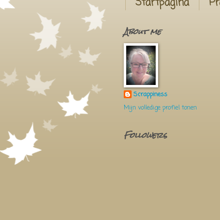
Startpagina
Pr
About me
Scrappiness
Mijn volledige profiel tonen
Followers