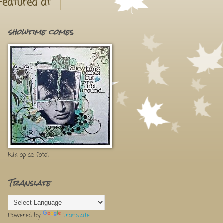
Featured at
showtime comes
klik op de foto!
Translate
Powered by
Translate