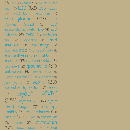
(2)
doosje
(2)
DLS
(1)
double slider
ECD
(83)
ECD kaart
kaart
(1)
(21)
ECD kaart; Bellaluna;
(2)
ECD planner
(52)
ECD
Planner Retreat
(5)
ECD
seizoenplanner; Vita Nova
(4)
ECD
sidekick
(6)
EHBO
(4)
exploding
box;
(3)
Faded
expositie
(1)
Treasures
(4)
Fave things
(6)
favorites 2012
(1)
favorites of Jacky
(1)
featured/winner/honorable
mention
(17)
foto's
(5)
Filefolder
(1)
graphic 45
(34)
Fotokaart
(2)
halloween
(14)
herman brood
(1)
Hidden paperclips
(1)
iris shutter
(1)
kaart
(80)
junk journal
(1)
Keepsakes by Esther
(2)
kerst
layout 12"x12"
(6)
(174)
layout 12x12
(19)
layout
diecut shaped
(13)
let's get
shabby
(14)
Maandplanner
(10)
Manus
(5)
mason jar
maritiem
(1)
minialbum
(3)
Midas
(6)
(59)
Musical
Mixed Media
(1)