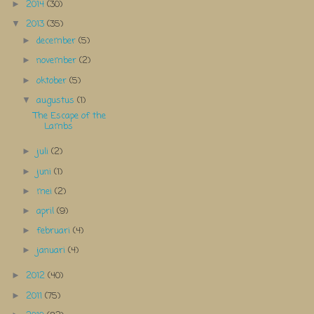
2014
(30)
►
2013
(35)
▼
december
(5)
►
november
(2)
►
oktober
(5)
►
augustus
(1)
▼
The Escape of the
Lambs
juli
(2)
►
juni
(1)
►
mei
(2)
►
april
(9)
►
februari
(4)
►
januari
(4)
►
2012
(40)
►
2011
(75)
►