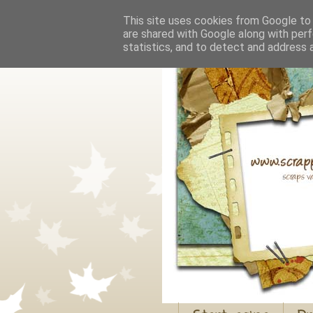
This site uses cookies from Google to d
are shared with Google along with perf
statistics, and to detect and address 