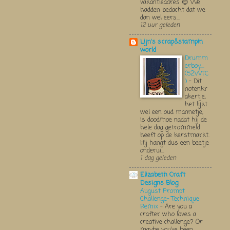
vakantieadres 😊 We
hadden bedacht dat we
dan wel eers...
12 uur geleden
Lijn's scrap&stampin
world
Drumm
erboy....
(52WTC
)
-
Dit
notenkr
akertje,
het lijkt
wel een oud mannetje,
is doodmoe nadat hij de
hele dag getrommeld
heeft op de kerstmarkt.
Hij hangt dus een beetje
onderui...
1 dag geleden
Elizabeth Craft
Designs Blog
August Prompt
Challenge- Technique
Remix
-
Are you a
crafter who loves a
creative challenge? Or
maybe you’ve been