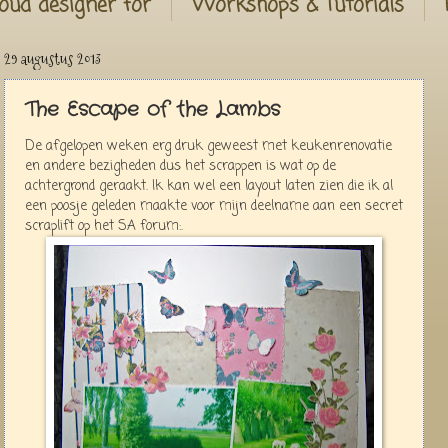
oud designer for
Workshops & Tutorials
29 augustus 2013
The Escape of the Lambs
De afgelopen weken erg druk geweest met keukenrenovatie
en andere bezigheden dus het scrappen is wat op de
achtergrond geraakt. Ik kan wel een layout laten zien die ik al
een poosje geleden maakte voor mijn deelname aan een secret
scraplift op het SA forum:.