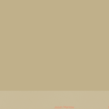
Watermerk. Thema-afbeeldingen van
Jason Morrow
. Mogelijk gemaakt door