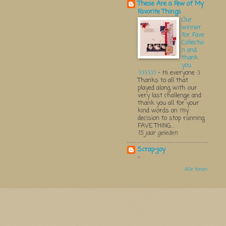
These Are a Few of My
Favorite Things
Our
winner
for Fave
Collectio
n and
thank
you
:):):):):):)
-
Hi everyone :)
Thanks to all that
played along with our
very last challenge and
thank you all for your
kind words on my
decision to stop running
FAVE THING...
15 jaar geleden
Scrap-joy
-
Alle tonen
Thema 