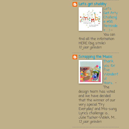
Let's get shabby
Let's
Get Arty
Challeng
e #68
Reminde
r.....:)
-
You can
find all the infomation
HERE (big smile)
10 jaar geleden
Scrapping the Music
Thank
you for
Five
Wonderf
ul
Years...
-
The
design team has voted
and we have decided
that the winner of our
very special "Try
Everyday" and Mis-sung
Lyrics challenge is...
Julie Tucker-Wolek, M...
13 jaar geleden