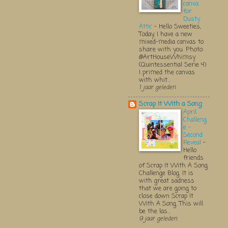
canva
for
Dusty
Attic
-
Hello Sweeties,
Today, I have a new
mixed-media canvas to
share with you. Photo:
@ArtHouseWhimsy
(Quintessential Serie 4)
I primed the canvas
with whit...
1 jaar geleden
Scrap It With a Song
April
Challeng
e -
Second
Reveal
-
Hello
friends
of Scrap It With A Song
Challenge Blog. It is
with great sadness
that we are going to
close down Scrap It
With A Song. This will
be the las...
9 jaar geleden