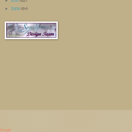
2010
(82)
►
2009
(64)
►
Blogger
.