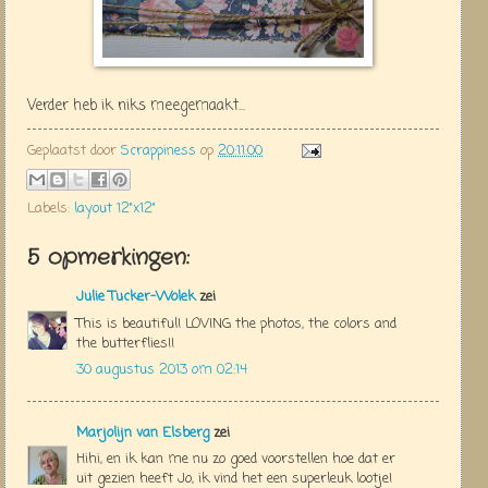
Verder heb ik niks meegemaakt...
Geplaatst door
Scrappiness
op
20:11:00
Labels:
layout 12"x12"
5 opmerkingen:
Julie Tucker-Wolek
zei
This is beautiful! LOVING the photos, the colors and
the butterflies!!
30 augustus 2013 om 02:14
Marjolijn van Elsberg
zei
Hihi, en ik kan me nu zo goed voorstellen hoe dat er
uit gezien heeft Jo, ik vind het een superleuk lootje!