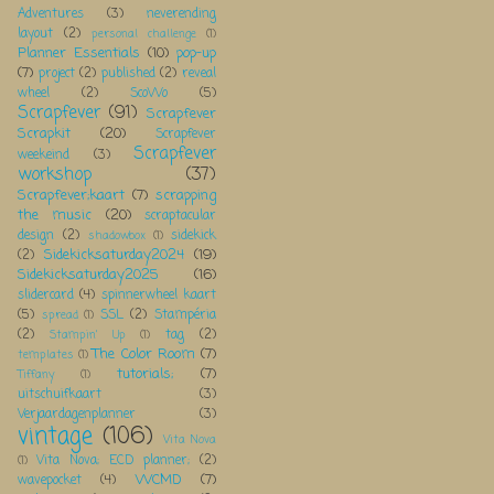
Adventures
(3)
neverending
layout
(2)
personal challenge
(1)
Planner Essentials
(10)
pop-up
(7)
project
(2)
published
(2)
reveal
wheel
(2)
ScoWo
(5)
Scrapfever
(91)
Scrapfever
Scrapkit
(20)
Scrapfever
Scrapfever
weekeind
(3)
workshop
(37)
Scrapfever;kaart
(7)
scrapping
the music
(20)
scraptacular
design
(2)
sidekick
shadowbox
(1)
Sidekicksaturday2024
(19)
(2)
Sidekicksaturday2025
(16)
slidercard
(4)
spinnerwheel kaart
(5)
SSL
(2)
Stampéria
spread
(1)
(2)
tag
(2)
Stampin' Up
(1)
The Color Room
(7)
templates
(1)
tutorials;
(7)
Tiffany
(1)
uitschuifkaart
(3)
Verjaardagenplanner
(3)
vintage
(106)
Vita Nova
Vita Nova; ECD planner;
(2)
(1)
WCMD
(7)
wavepocket
(4)