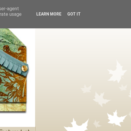
user-agent
erate usage
LEARN MORE
GOT IT