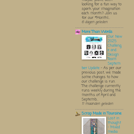
looking for a fun way to
spark your imagination
each month? Join us
for our *Monthl...
6 dagen geleden
More Than Words
Our New
2025
Challeng
e and
Design
Team
Septem
ber Update
-
As per our
previous post, we made
some changes to how
our challenge is run.
The challenge currently
runs weekly during the
months of April and
Septemb...
11 maanden geleden
Scrap Made in Touraine
Lost in
thought
- Mixed
media