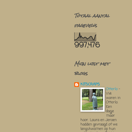
Totaal aantal
pageviews
997,476
Mijn lijst met
blogs
KITSCRAPS
Otterlo
-
We
waren in
Otterlo.
Een
dagje
maar
hoor. Laura en Jeroen
hadden gevraagd of we
langskwamen op hun