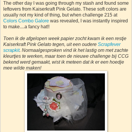
The other day I was going through my stash and found some
leftovers from Kaiserkraft Pink Gelato. These soft colors are
usually not my kind of thing, but when challenge 215 at
Colors Combo Galore
was revealed, I was instantly inspired
to make....a fancy hat!!
Toen ik de afgelopen week papier zocht kwam ik een restje
Kaiserkraft Pink Gelato tegen, uit een oudere
Scrapfever
scrapkit
. Normaalgesproken vind ik het lastig om met zachte
kleurtjes te werken, maar toen de nieuwe challenge bij CCG
bekend werd gemaakt, wist ik meteen dat ik er een hoedje
mee wilde maken!