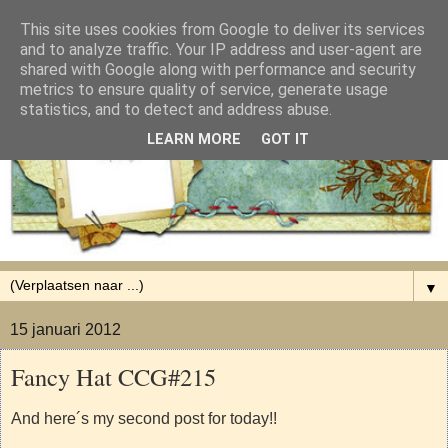
This site uses cookies from Google to deliver its services
and to analyze traffic. Your IP address and user-agent are
shared with Google along with performance and security
metrics to ensure quality of service, generate usage
statistics, and to detect and address abuse.
LEARN MORE
GOT IT
▼
15 januari 2012
Fancy Hat CCG#215
And here´s my second post for today!!